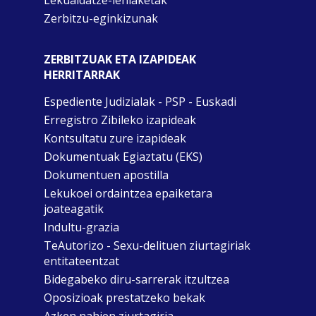
Lekualdatze-lehiaketak
Zerbitzu-eginkizunak
ZERBITZUAK ETA IZAPIDEAK
HERRITARRAK
Espediente Judizialak - PSP - Euskadi
Erregistro Zibileko izapideak
Kontsultatu zure izapideak
Dokumentuak Egiaztatu (EKS)
Dokumentuen apostilla
Lekukoei ordaintzea epaiketara
joateagatik
Indultu-grazia
TeAutorizo - Sexu-delituen ziurtagiriak
entitateentzat
Bidegabeko diru-sarrerak itzultzea
Oposizioak prestatzeko bekak