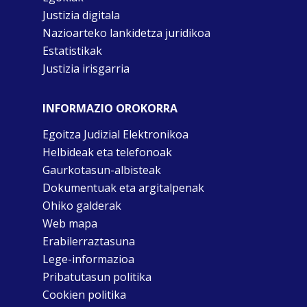
Justizia digitala
Nazioarteko lankidetza juridikoa
Estatistikak
Justizia irisgarria
INFORMAZIO OROKORRA
Egoitza Judizial Elektronikoa
Helbideak eta telefonoak
Gaurkotasun-albisteak
Dokumentuak eta argitalpenak
Ohiko galderak
Web mapa
Erabilerraztasuna
Lege-informazioa
Pribatutasun politika
Cookien politika