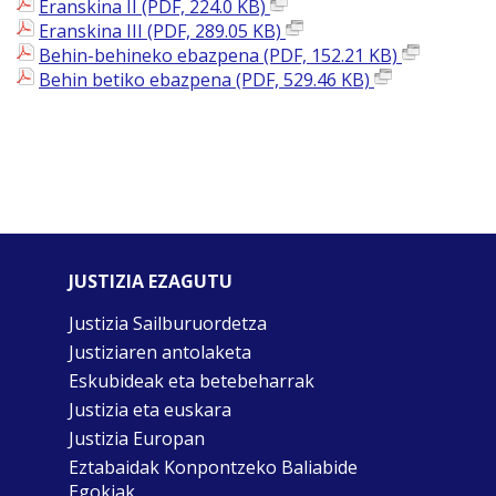
Eranskina II (PDF, 224.0 KB)
Eranskina III (PDF, 289.05 KB)
Behin-behineko ebazpena (PDF, 152.21 KB)
Behin betiko ebazpena (PDF, 529.46 KB)
JUSTIZIA EZAGUTU
Justizia Sailburuordetza
Justiziaren antolaketa
Eskubideak eta betebeharrak
Justizia eta euskara
Justizia Europan
Eztabaidak Konpontzeko Baliabide
Egokiak