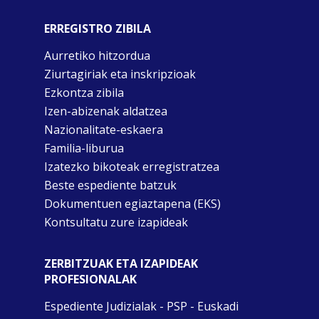
ERREGISTRO ZIBILA
Aurretiko hitzordua
Ziurtagiriak eta inskripzioak
Ezkontza zibila
Izen-abizenak aldatzea
Nazionalitate-eskaera
Familia-liburua
Izatezko bikoteak erregistratzea
Beste espediente batzuk
Dokumentuen egiaztapena (EKS)
Kontsultatu zure izapideak
ZERBITZUAK ETA IZAPIDEAK
PROFESIONALAK
Espediente Judizialak - PSP - Euskadi