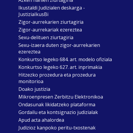
Azken nahien ziurtagiria
Ikustaldi Judizialen deskarga -
JustiziaIkusBi
Zigor-aurrekarien ziurtagiria
Zigor-aurrekariak ezereztea
Sexu-delituen ziurtagiria
Sexu-izaera duten zigor-aurrekarien
ezereztea
Konkurtso legeko 684. art. modelo ofiziala
Konkurtso legeko 627. art. inprimakia
Hitzezko prozedura eta prozedura
monitorioa
Doako justizia
Mikroenpresen Zerbitzu Elektronikoa
Ondasunak likidatzeko plataforma
Gordailu eta kontsignazio judizialak
Apud acta ahalordea
Judizioz kanpoko peritu-txostenak