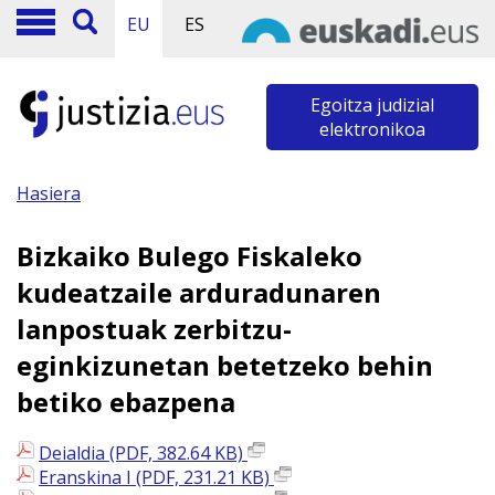
EU
ES
Egoitza judizial
elektronikoa
Hasiera
Bizkaiko Bulego Fiskaleko
kudeatzaile arduradunaren
lanpostuak zerbitzu-
eginkizunetan betetzeko behin
betiko ebazpena
Deialdia (PDF, 382.64 KB)
Eranskina I (PDF, 231.21 KB)