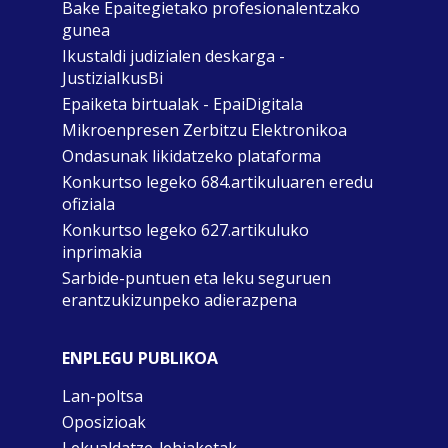
Bake Epaitegietako profesionalentzako
gunea
Ikustaldi judizialen deskarga -
JustiziaIkusBi
Epaiketa birtualak - EpaiDigitala
Mikroenpresen Zerbitzu Elektronikoa
Ondasunak likidatzeko plataforma
Konkurtso legeko 684.artikuluaren eredu
ofiziala
Konkurtso legeko 627.artikuluko
inprimakia
Sarbide-puntuen eta leku seguruen
erantzukizunpeko adierazpena
ENPLEGU PUBLIKOA
Lan-poltsa
Oposizioak