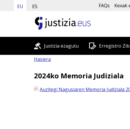
FAQs
Kexak 
EU
ES
Justizia ezagutu
Erregistro Zib
Hasiera
2024ko Memoria Judiziala
Auzitegi Nagusiaren Memoria Judiziala 2