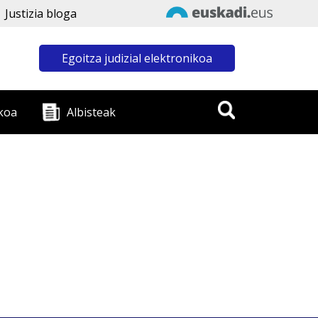
Justizia bloga
Egoitza judizial elektronikoa
koa
Albisteak