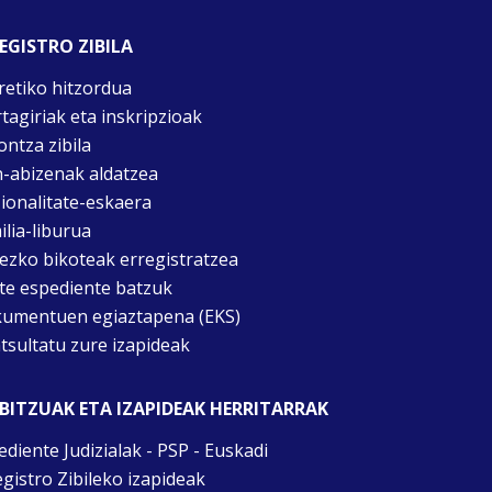
EGISTRO ZIBILA
retiko hitzordua
rtagiriak eta inskripzioak
ontza zibila
n-abizenak aldatzea
ionalitate-eskaera
ilia-liburua
tezko bikoteak erregistratzea
te espediente batzuk
umentuen egiaztapena (EKS)
tsultatu zure izapideak
BITZUAK ETA IZAPIDEAK HERRITARRAK
ediente Judizialak - PSP - Euskadi
egistro Zibileko izapideak