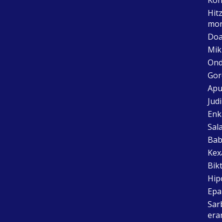
Hit
mon
Doa
Mik
Ond
Gor
Apu
Jud
Enk
Sal
Bab
Kex
Bik
Hip
Epai
Sar
era