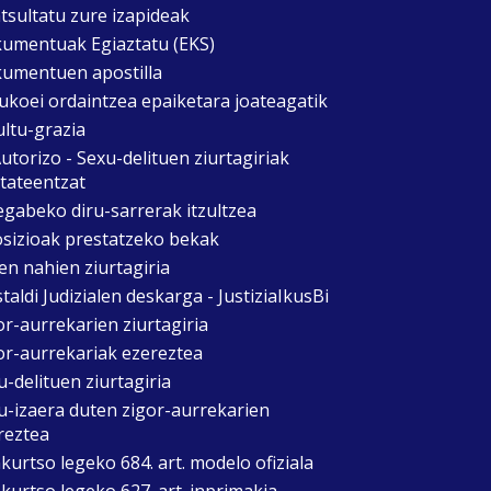
tsultatu zure izapideak
umentuak Egiaztatu (EKS)
umentuen apostilla
ukoei ordaintzea epaiketara joateagatik
ultu-grazia
utorizo - Sexu-delituen ziurtagiriak
itateentzat
egabeko diru-sarrerak itzultzea
sizioak prestatzeko bekak
en nahien ziurtagiria
taldi Judizialen deskarga - JustiziaIkusBi
or-aurrekarien ziurtagiria
or-aurrekariak ezereztea
u-delituen ziurtagiria
u-izaera duten zigor-aurrekarien
reztea
kurtso legeko 684. art. modelo ofiziala
kurtso legeko 627. art. inprimakia