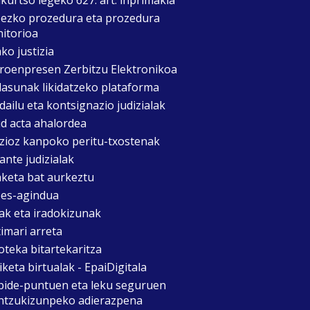
zezko prozedura eta prozedura
itorioa
ko justizia
roenpresen Zerbitzu Elektronikoa
asunak likidatzeko plataforma
dailu eta kontsignazio judizialak
d acta ahalordea
izioz kanpoko peritu-txostenak
ante judizialak
aketa bat aurkeztu
es-agindua
ak eta iradokizunak
timari arreta
oteka bitartekaritza
keta birtualak - EpaiDigitala
bide-puntuen eta leku seguruen
ntzukizunpeko adierazpena