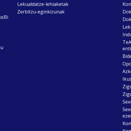
Lekualdatze-lehiaketak
Kon
Zerbitzu-eginkizunak
Dok
usBi
Dok
Lek
Ind
TeA
du
ent
Bid
Opo
Azk
Ikus
Zig
Zig
Sex
Sex
eze
Kon
Kon