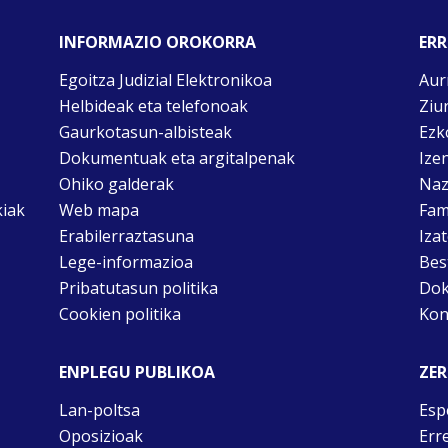
INFORMAZIO OROKORRA
ERR
Egoitza Judizial Elektronikoa
Aur
Helbideak eta telefonoak
Ziu
Gaurkotasun-albisteak
Ezk
Dokumentuak eta argitalpenak
Ize
Ohiko galderak
Naz
kiak
Web mapa
Fam
Erabilerraztasuna
Iza
Lege-informazioa
Bes
Pribatutasun politika
Dok
Cookien politika
Kon
ENPLEGU PUBLIKOA
ZER
Lan-poltsa
Esp
Oposizioak
Err