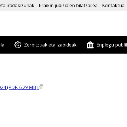
eta iradokizunak
Eraikin judizialen bilatzailea
Kontaktua
ila
Zerbitzuak eta izapideak
Enplegu publi
024 (PDF, 6.29 MB)