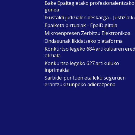
Bake Epaitegietako profesionalentzako
gunea
Ikustaldi judizialen deskarga - JustiziaIk
Epaiketa birtualak - EpaiDigitala
Mikroenpresen Zerbitzu Elektronikoa
Ondasunak likidatzeko plataforma
Konkurtso legeko 684.artikuluaren ere
ofiziala
Konkurtso legeko 627.artikuluko
inprimakia
Sarbide-puntuen eta leku seguruen
erantzukizunpeko adierazpena