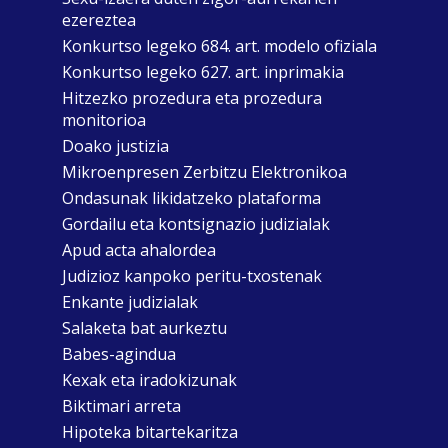
ezereztea
Konkurtso legeko 684. art. modelo ofiziala
Konkurtso legeko 627. art. inprimakia
Hitzezko prozedura eta prozedura
monitorioa
Doako justizia
Mikroenpresen Zerbitzu Elektronikoa
Ondasunak likidatzeko plataforma
Gordailu eta kontsignazio judizialak
Apud acta ahalordea
Judizioz kanpoko peritu-txostenak
Enkante judizialak
Salaketa bat aurkeztu
Babes-agindua
Kexak eta iradokizunak
Biktimari arreta
Hipoteka bitartekaritza