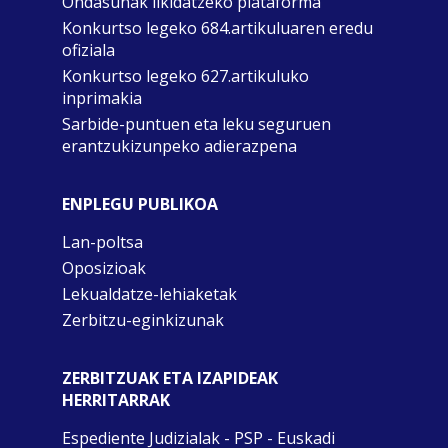
Ondasunak likidatzeko plataforma
Konkurtso legeko 684.artikuluaren eredu
ofiziala
Konkurtso legeko 627.artikuluko
inprimakia
Sarbide-puntuen eta leku seguruen
erantzukizunpeko adierazpena
ENPLEGU PUBLIKOA
Lan-poltsa
Oposizioak
Lekualdatze-lehiaketak
Zerbitzu-eginkizunak
ZERBITZUAK ETA IZAPIDEAK
HERRITARRAK
Espediente Judizialak - PSP - Euskadi