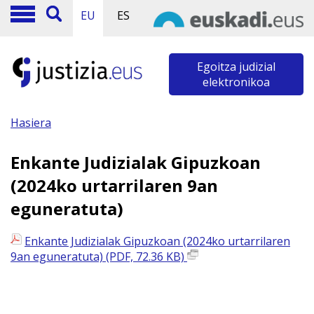
EU
ES
Egoitza judizial
elektronikoa
Hasiera
Enkante Judizialak Gipuzkoan
(2024ko urtarrilaren 9an
eguneratuta)
Enkante Judizialak Gipuzkoan (2024ko urtarrilaren
9an eguneratuta) (PDF, 72.36 KB)