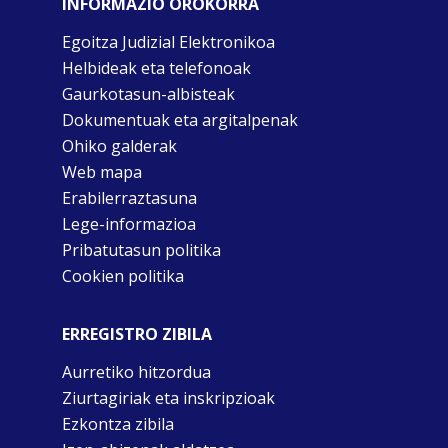
INFORMAZIO OROKORRA
Egoitza Judizial Elektronikoa
Helbideak eta telefonoak
Gaurkotasun-albisteak
Dokumentuak eta argitalpenak
Ohiko galderak
Web mapa
Erabilerraztasuna
Lege-informazioa
Pribatutasun politika
Cookien politika
ERREGISTRO ZIBILA
Aurretiko hitzordua
Ziurtagiriak eta inskripzioak
Ezkontza zibila