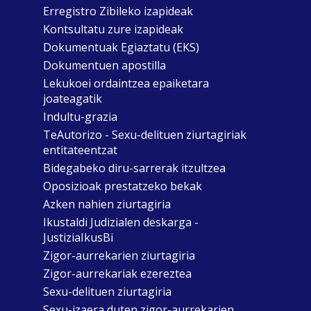
Erregistro Zibileko izapideak
Kontsultatu zure izapideak
Dokumentuak Egiaztatu (EKS)
Dokumentuen apostilla
Lekukoei ordaintzea epaiketara
joateagatik
Indultu-grazia
TeAutorizo - Sexu-delituen ziurtagiriak
entitateentzat
Bidegabeko diru-sarrerak itzultzea
Oposizioak prestatzeko bekak
Azken nahien ziurtagiria
Ikustaldi Judizialen deskarga -
JustiziaIkusBi
Zigor-aurrekarien ziurtagiria
Zigor-aurrekariak ezereztea
Sexu-delituen ziurtagiria
Sexu-izaera duten zigor-aurrekarien