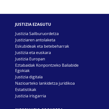
JUSTIZIA EZAGUTU
Justizia Sailburuordetza
Justiziaren antolaketa
Eskubideak eta betebeharrak
Justizia eta euskara
Justizia Europan
Eztabaidak Konpontzeko Baliabide
Egokiak
Justizia digitala
Nazioarteko lankidetza juridikoa
Estatistikak
Justizia irisgarria