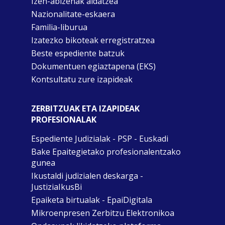
Izen-abizenak aldatzea
Nazionalitate-eskaera
Familia-liburua
Izatezko bikoteak erregistratzea
Beste espediente batzuk
Dokumentuen egiaztapena (EKS)
Kontsultatu zure izapideak
ZERBITZUAK ETA IZAPIDEAK
PROFESIONALAK
Espediente Judizialak - PSP - Euskadi
Bake Epaitegietako profesionalentzako
gunea
Ikustaldi judizialen deskarga -
JustiziaIkusBi
Epaiketa birtualak - EpaiDigitala
Mikroenpresen Zerbitzu Elektronikoa