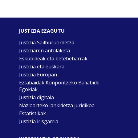
JUSTIZIA EZAGUTU
Justizia Sailburuordetza
Justiziaren antolaketa
Eskubideak eta betebeharrak
Justizia eta euskara
Justizia Europan
Eztabaidak Konpontzeko Baliabide
Egokiak
Justizia digitala
Nazioarteko lankidetza juridikoa
Estatistikak
Justizia irisgarria