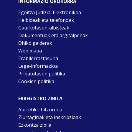
INFORMAZIO OROKORRA
Egoitza Judizial Elektronikoa
Helbideak eta telefonoak
Gaurkotasun-albisteak
Dokumentuak eta argitalpenak
Ohiko galderak
Web mapa
Erabilerraztasuna
Lege-informazioa
Pribatutasun politika
Cookien politika
ERREGISTRO ZIBILA
Aurretiko hitzordua
Ziurtagiriak eta inskripzioak
Ezkontza zibila