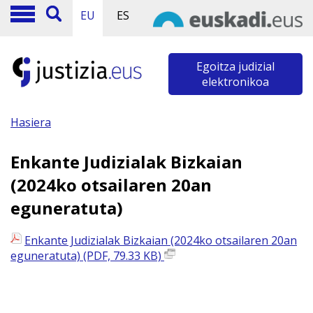
EU
ES
Egoitza judizial
elektronikoa
Hasiera
Enkante Judizialak Bizkaian
(2024ko otsailaren 20an
eguneratuta)
Enkante Judizialak Bizkaian (2024ko otsailaren 20an
eguneratuta) (PDF, 79.33 KB)