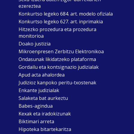
ezereztea
Konkurtso legeko 684. art. modelo ofiziala
Konkurtso legeko 627. art. inprimakia
Hitzezko prozedura eta prozedura
monitorioa
Doako justizia
Mikroenpresen Zerbitzu Elektronikoa
Ondasunak likidatzeko plataforma
Gordailu eta kontsignazio judizialak
Apud acta ahalordea
Judizioz kanpoko peritu-txostenak
Enkante judizialak
Salaketa bat aurkeztu
Babes-agindua
Kexak eta iradokizunak
Biktimari arreta
Hipoteka bitartekaritza