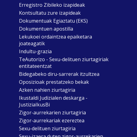
Erregistro Zibileko izapideak
Kontsultatu zure izapideak
Dokumentuak Egiaztatu (EKS)
Dokumentuen apostilla
Lekukoei ordaintzea epaiketara
joateagatik
Indultu-grazia
TeAutorizo - Sexu-delituen ziurtagiriak
entitateentzat
Bidegabeko diru-sarrerak itzultzea
Oposizioak prestatzeko bekak
Azken nahien ziurtagiria
Ikustaldi Judizialen deskarga -
JustiziaIkusBi
Zigor-aurrekarien ziurtagiria
Zigor-aurrekariak ezereztea
Sexu-delituen ziurtagiria
Sexu-izaera duten zigor-aurrekarien