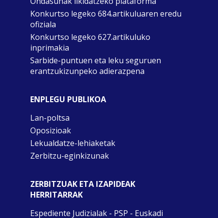
Ondasunak likidatzeko plataforma
Konkurtso legeko 684.artikuluaren eredu
ofiziala
Konkurtso legeko 627.artikuluko
inprimakia
Sarbide-puntuen eta leku seguruen
erantzukizunpeko adierazpena
ENPLEGU PUBLIKOA
Lan-poltsa
Oposizioak
Lekualdatze-lehiaketak
Zerbitzu-eginkizunak
ZERBITZUAK ETA IZAPIDEAK
HERRITARRAK
Espediente Judizialak - PSP - Euskadi