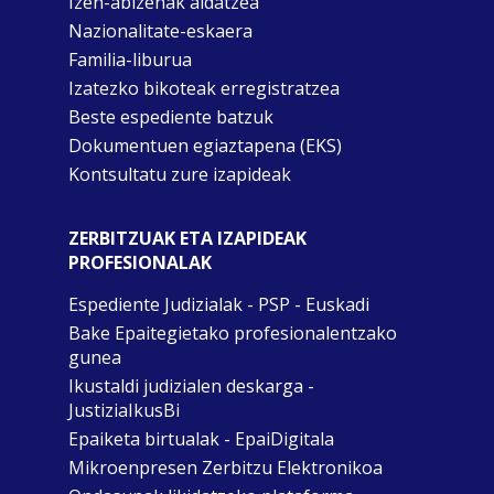
Izen-abizenak aldatzea
Nazionalitate-eskaera
Familia-liburua
Izatezko bikoteak erregistratzea
Beste espediente batzuk
Dokumentuen egiaztapena (EKS)
Kontsultatu zure izapideak
ZERBITZUAK ETA IZAPIDEAK
PROFESIONALAK
Espediente Judizialak - PSP - Euskadi
Bake Epaitegietako profesionalentzako
gunea
Ikustaldi judizialen deskarga -
JustiziaIkusBi
Epaiketa birtualak - EpaiDigitala
Mikroenpresen Zerbitzu Elektronikoa