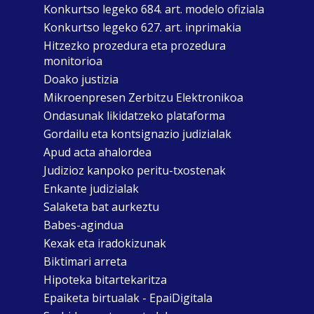
Konkurtso legeko 684. art. modelo ofiziala
Konkurtso legeko 627. art. inprimakia
Hitzezko prozedura eta prozedura
monitorioa
Doako justizia
Mikroenpresen Zerbitzu Elektronikoa
Ondasunak likidatzeko plataforma
Gordailu eta kontsignazio judizialak
Apud acta ahalordea
Judizioz kanpoko peritu-txostenak
Enkante judizialak
Salaketa bat aurkeztu
Babes-agindua
Kexak eta iradokizunak
Biktimari arreta
Hipoteka bitartekaritza
Epaiketa birtualak - EpaiDigitala