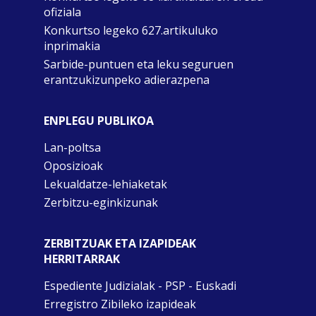
ofiziala
Konkurtso legeko 627.artikuluko
inprimakia
Sarbide-puntuen eta leku seguruen
erantzukizunpeko adierazpena
ENPLEGU PUBLIKOA
Lan-poltsa
Oposizioak
Lekualdatze-lehiaketak
Zerbitzu-eginkizunak
ZERBITZUAK ETA IZAPIDEAK
HERRITARRAK
Espediente Judizialak - PSP - Euskadi
Erregistro Zibileko izapideak