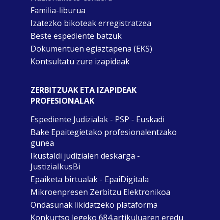
Familia-liburua
Izatezko bikoteak erregistratzea
Beste espediente batzuk
Dokumentuen egiaztapena (EKS)
Kontsultatu zure izapideak
ZERBITZUAK ETA IZAPIDEAK
PROFESIONALAK
Espediente Judizialak - PSP - Euskadi
Bake Epaitegietako profesionalentzako
gunea
Ikustaldi judizialen deskarga -
JustiziaIkusBi
Epaiketa birtualak - EpaiDigitala
Mikroenpresen Zerbitzu Elektronikoa
Ondasunak likidatzeko plataforma
Konkurtso legeko 684.artikuluaren eredu