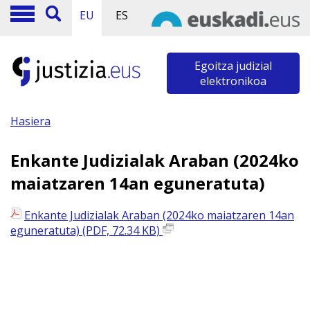
EU
ES
Egoitza judizial
elektronikoa
Hasiera
Enkante Judizialak Araban (2024ko
maiatzaren 14an eguneratuta)
Enkante Judizialak Araban (2024ko maiatzaren 14an
eguneratuta) (PDF, 72.34 KB)