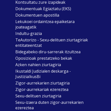
Kontsultatu zure izapideak
Dokumentuak Egiaztatu (EKS)
Dokumentuen apostilla
Lekukoei ordaintzea epaiketara
joateagatik
Indultu-grazia
TeAutorizo - Sexu-delituen ziurtagiriak
entitateentzat
Bidegabeko diru-sarrerak itzultzea
Oposizioak prestatzeko bekak
Azken nahien ziurtagiria
Ikustaldi Judizialen deskarga -
JustiziaIkusBi
Zigor-aurrekarien ziurtagiria
Zigor-aurrekariak ezereztea
Sexu-delituen ziurtagiria
Sexu-izaera duten zigor-aurrekarien
ezereztea