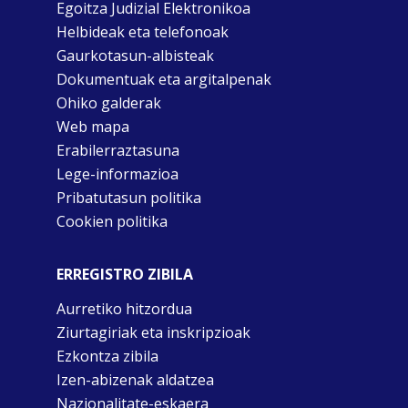
Egoitza Judizial Elektronikoa
Helbideak eta telefonoak
Gaurkotasun-albisteak
Dokumentuak eta argitalpenak
Ohiko galderak
Web mapa
Erabilerraztasuna
Lege-informazioa
Pribatutasun politika
Cookien politika
ERREGISTRO ZIBILA
Aurretiko hitzordua
Ziurtagiriak eta inskripzioak
Ezkontza zibila
Izen-abizenak aldatzea
Nazionalitate-eskaera