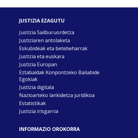
JUSTIZIA EZAGUTU
Justizia Sailburuordetza
Justiziaren antolaketa
Eskubideak eta betebeharrak
Justizia eta euskara
Justizia Europan
Eztabaidak Konpontzeko Baliabide
Egokiak
Justizia digitala
Nazioarteko lankidetza juridikoa
Estatistikak
Justizia irisgarria
INFORMAZIO OROKORRA