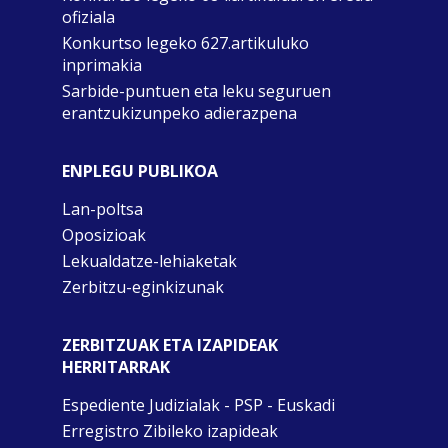
ofiziala
Konkurtso legeko 627.artikuluko
inprimakia
Sarbide-puntuen eta leku seguruen
erantzukizunpeko adierazpena
ENPLEGU PUBLIKOA
Lan-poltsa
Oposizioak
Lekualdatze-lehiaketak
Zerbitzu-eginkizunak
ZERBITZUAK ETA IZAPIDEAK
HERRITARRAK
Espediente Judizialak - PSP - Euskadi
Erregistro Zibileko izapideak