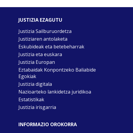
JUSTIZIA EZAGUTU
Justizia Sailburuordetza
Justiziaren antolaketa
Eskubideak eta betebeharrak
Justizia eta euskara
Justizia Europan
Eztabaidak Konpontzeko Baliabide
Egokiak
Justizia digitala
Nazioarteko lankidetza juridikoa
Estatistikak
Justizia irisgarria
INFORMAZIO OROKORRA