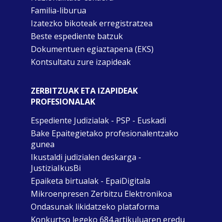
Familia-liburua
Izatezko bikoteak erregistratzea
Beste espediente batzuk
Dokumentuen egiaztapena (EKS)
Kontsultatu zure izapideak
ZERBITZUAK ETA IZAPIDEAK
PROFESIONALAK
Espediente Judizialak - PSP - Euskadi
Bake Epaitegietako profesionalentzako
gunea
Ikustaldi judizialen deskarga -
JustiziaIkusBi
Epaiketa birtualak - EpaiDigitala
Mikroenpresen Zerbitzu Elektronikoa
Ondasunak likidatzeko plataforma
Konkurtso legeko 684.artikuluaren eredu