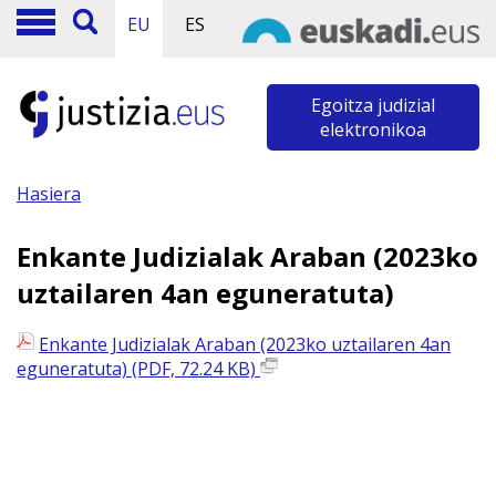
EU
ES
Egoitza judizial
elektronikoa
Hasiera
Enkante Judizialak Araban (2023ko
uztailaren 4an eguneratuta)
Enkante Judizialak Araban (2023ko uztailaren 4an
eguneratuta) (PDF, 72.24 KB)