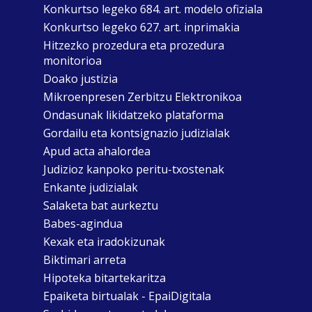
Konkurtso legeko 684. art. modelo ofiziala
Konkurtso legeko 627. art. inprimakia
Hitzezko prozedura eta prozedura
monitorioa
Doako justizia
Mikroenpresen Zerbitzu Elektronikoa
Ondasunak likidatzeko plataforma
Gordailu eta kontsignazio judizialak
Apud acta ahalordea
Judizioz kanpoko peritu-txostenak
Enkante judizialak
Salaketa bat aurkeztu
Babes-agindua
Kexak eta iradokizunak
Biktimari arreta
Hipoteka bitartekaritza
Epaiketa birtualak - EpaiDigitala