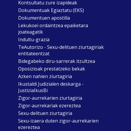
Kontsultatu zure izapideak
Dokumentuak Egiaztatu (EKS)
Dokumentuen apostilla
Lekukoei ordaintzea epaiketara
joateagatik
Indultu-grazia
TeAutorizo - Sexu-delituen ziurtagiriak
entitateentzat
Bidegabeko diru-sarrerak itzultzea
Oposizioak prestatzeko bekak
Azken nahien ziurtagiria
Ikustaldi Judizialen deskarga -
JustiziaIkusBi
Zigor-aurrekarien ziurtagiria
Zigor-aurrekariak ezereztea
Sexu-delituen ziurtagiria
Sexu-izaera duten zigor-aurrekarien
ezereztea