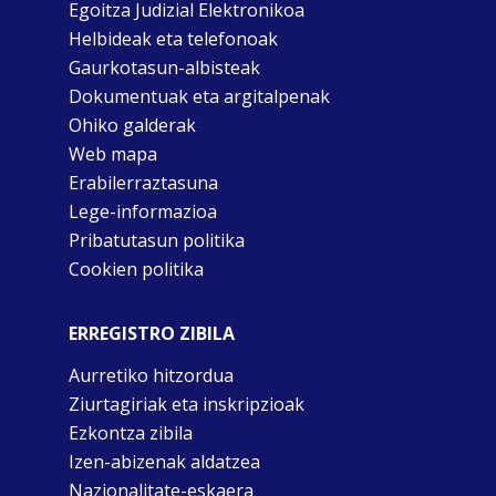
Egoitza Judizial Elektronikoa
Helbideak eta telefonoak
Gaurkotasun-albisteak
Dokumentuak eta argitalpenak
Ohiko galderak
Web mapa
Erabilerraztasuna
Lege-informazioa
Pribatutasun politika
Cookien politika
ERREGISTRO ZIBILA
Aurretiko hitzordua
Ziurtagiriak eta inskripzioak
Ezkontza zibila
Izen-abizenak aldatzea
Nazionalitate-eskaera