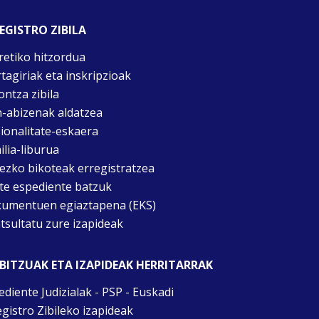
EGISTRO ZIBILA
retiko hitzordua
rtagiriak eta inskripzioak
ontza zibila
n-abizenak aldatzea
ionalitate-eskaera
ilia-liburua
tezko bikoteak erregistratzea
te espediente batzuk
umentuen egiaztapena (EKS)
tsultatu zure izapideak
BITZUAK ETA IZAPIDEAK HERRITARRAK
ediente Judizialak - PSP - Euskadi
egistro Zibileko izapideak