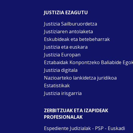
JUSTIZIA EZAGUTU
Justizia Sailburuordetza
Justiziaren antolaketa
Eskubideak eta betebeharrak
Justizia eta euskara
Justizia Europan
Eztabaidak Konpontzeko Baliabide Ego
Justizia digitala
Nazioarteko lankidetza juridikoa
Estatistikak
Justizia irisgarria
ZERBITZUAK ETA IZAPIDEAK
PROFESIONALAK
Espediente Judizialak - PSP - Euskadi