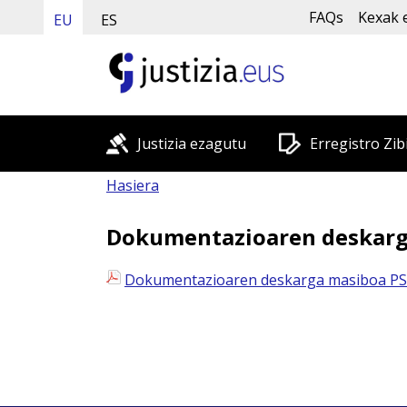
FAQs
Kexak 
EU
ES
Justizia ezagutu
Erregistro Zib
Hasiera
Dokumentazioaren deskarga
Dokumentazioaren deskarga masiboa PSP