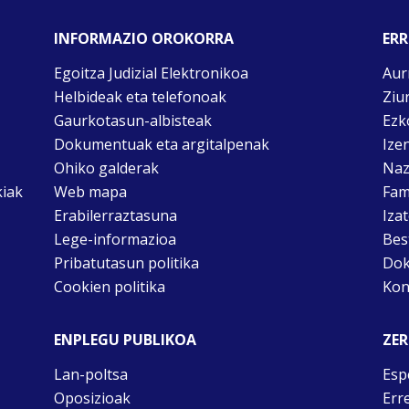
INFORMAZIO OROKORRA
ERR
Egoitza Judizial Elektronikoa
Aur
Helbideak eta telefonoak
Ziu
Gaurkotasun-albisteak
Ezk
Dokumentuak eta argitalpenak
Ize
Ohiko galderak
Naz
kiak
Web mapa
Fam
Erabilerraztasuna
Iza
Lege-informazioa
Bes
Pribatutasun politika
Dok
Cookien politika
Kon
ENPLEGU PUBLIKOA
ZER
Lan-poltsa
Esp
Oposizioak
Err