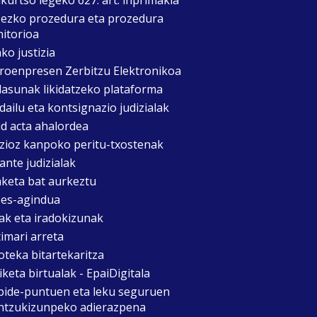
zezko prozedura eta prozedura
itorioa
ko justizia
roenpresen Zerbitzu Elektronikoa
asunak likidatzeko plataforma
dailu eta kontsignazio judizialak
d acta ahalordea
izioz kanpoko peritu-txostenak
ante judizialak
aketa bat aurkeztu
es-agindua
ak eta iradokizunak
timari arreta
oteka bitartekaritza
keta birtualak - EpaiDigitala
bide-puntuen eta leku seguruen
ntzukizunpeko adierazpena