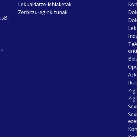
Lekualdatze-lehiaketak
Kon
Zerbitzu-eginkizunak
Dok
usBi
Dok
Lek
Ind
TeA
du
ent
Bid
Opo
Azk
Ikus
Zig
Zig
Sex
Sex
eze
Kon
Kon