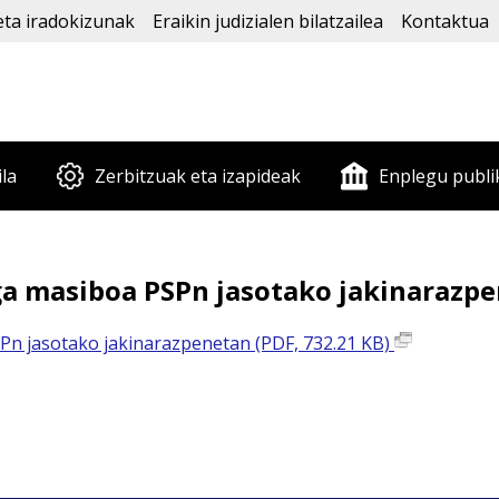
eta iradokizunak
Eraikin judizialen bilatzailea
Kontaktua
ila
Zerbitzuak eta izapideak
Enplegu publi
 masiboa PSPn jasotako jakinarazp
n jasotako jakinarazpenetan (PDF, 732.21 KB)