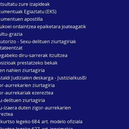
tsultatu zure izapideak
umentuak Egiaztatu (EKS)
umentuen apostilla
ukoei ordaintzea epaiketara joateagatik
ultu-grazia
utorizo - Sexu-delituen ziurtagiriak
itateentzat
egabeko diru-sarrerak itzultzea
sizioak prestatzeko bekak
en nahien ziurtagiria
taldi Judizialen deskarga - JustiziaIkusBi
or-aurrekarien ziurtagiria
or-aurrekariak ezereztea
u-delituen ziurtagiria
u-izaera duten zigor-aurrekarien
reztea
kurtso legeko 684. art. modelo ofiziala
kurtso legeko 627. art. inprimakia