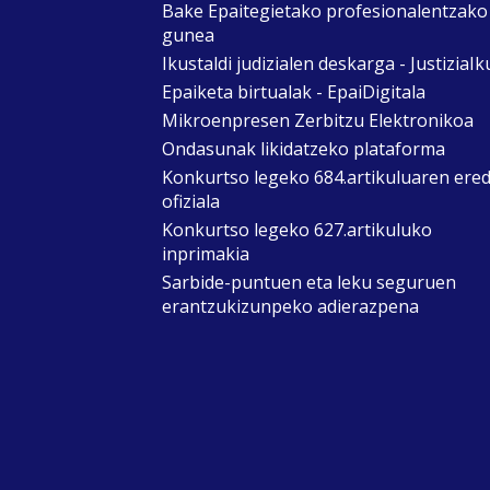
Bake Epaitegietako profesionalentzako
gunea
Ikustaldi judizialen deskarga - JustiziaIk
Epaiketa birtualak - EpaiDigitala
Mikroenpresen Zerbitzu Elektronikoa
Ondasunak likidatzeko plataforma
Konkurtso legeko 684.artikuluaren ere
ofiziala
Konkurtso legeko 627.artikuluko
inprimakia
Sarbide-puntuen eta leku seguruen
erantzukizunpeko adierazpena