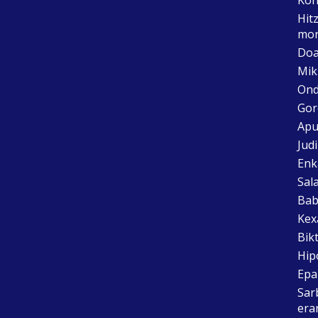
Hit
mon
Doa
Mik
Ond
Gor
Apu
Jud
Enk
Sal
Bab
Kex
Bik
Hip
Epai
Sar
era