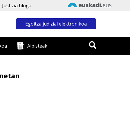
Justizia bloga
Egoitza judizial elektronikoa
koa
Albisteak
enetan