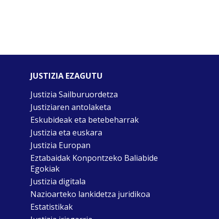
JUSTIZIA EZAGUTU
Justizia Sailburuordetza
Justiziaren antolaketa
Eskubideak eta betebeharrak
Justizia eta euskara
Justizia Europan
Eztabaidak Konpontzeko Baliabide
Egokiak
Justizia digitala
Nazioarteko lankidetza juridikoa
Estatistikak