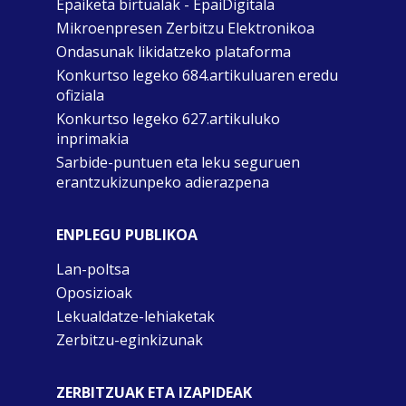
Epaiketa birtualak - EpaiDigitala
Mikroenpresen Zerbitzu Elektronikoa
Ondasunak likidatzeko plataforma
Konkurtso legeko 684.artikuluaren eredu
ofiziala
Konkurtso legeko 627.artikuluko
inprimakia
Sarbide-puntuen eta leku seguruen
erantzukizunpeko adierazpena
ENPLEGU PUBLIKOA
Lan-poltsa
Oposizioak
Lekualdatze-lehiaketak
Zerbitzu-eginkizunak
ZERBITZUAK ETA IZAPIDEAK