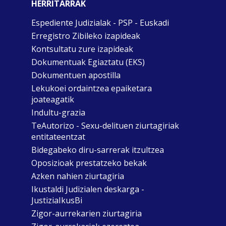
HERRITARRAK
Espediente Judizialak - PSP - Euskadi
Erregistro Zibileko izapideak
Kontsultatu zure izapideak
Dokumentuak Egiaztatu (EKS)
Dokumentuen apostilla
Lekukoei ordaintzea epaiketara
joateagatik
Indultu-grazia
TeAutorizo - Sexu-delituen ziurtagiriak
entitateentzat
Bidegabeko diru-sarrerak itzultzea
Oposizioak prestatzeko bekak
Azken nahien ziurtagiria
Ikustaldi Judizialen deskarga -
JustiziaIkusBi
Zigor-aurrekarien ziurtagiria