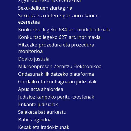
Zigor-aurrekariak ezereztea
Sexu-delituen ziurtagiria
Sexu-izaera duten zigor-aurrekarien
ezereztea
Konkurtso legeko 684. art. modelo ofiziala
Konkurtso legeko 627. art. inprimakia
Hitzezko prozedura eta prozedura
monitorioa
Doako justizia
Mikroenpresen Zerbitzu Elektronikoa
Ondasunak likidatzeko plataforma
Gordailu eta kontsignazio judizialak
Apud acta ahalordea
Judizioz kanpoko peritu-txostenak
Enkante judizialak
Salaketa bat aurkeztu
Babes-agindua
Kexak eta iradokizunak