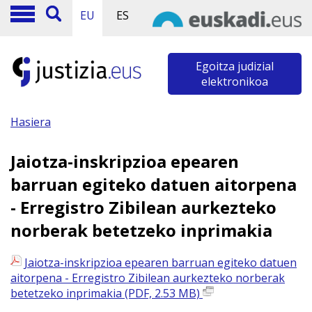
EU
ES
Egoitza judizial
elektronikoa
Hasiera
Jaiotza-inskripzioa epearen
barruan egiteko datuen aitorpena
- Erregistro Zibilean aurkezteko
norberak betetzeko inprimakia
Jaiotza-inskripzioa epearen barruan egiteko datuen
aitorpena - Erregistro Zibilean aurkezteko norberak
betetzeko inprimakia (PDF, 2.53 MB)