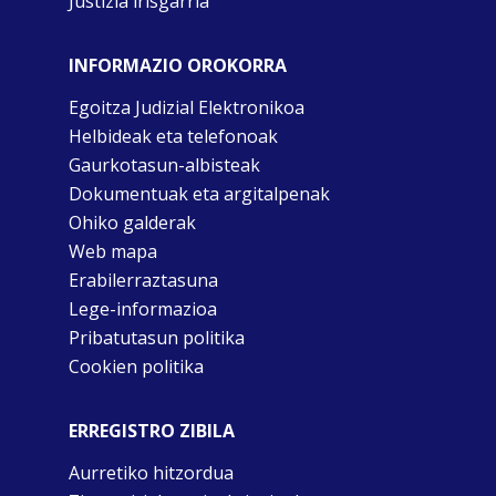
Justizia irisgarria
INFORMAZIO OROKORRA
Egoitza Judizial Elektronikoa
Helbideak eta telefonoak
Gaurkotasun-albisteak
Dokumentuak eta argitalpenak
Ohiko galderak
Web mapa
Erabilerraztasuna
Lege-informazioa
Pribatutasun politika
Cookien politika
ERREGISTRO ZIBILA
Aurretiko hitzordua