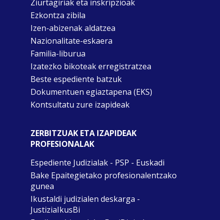
Ziurtagiriak eta inskripzioak
Ezkontza zibila
Izen-abizenak aldatzea
Nazionalitate-eskaera
Familia-liburua
Izatezko bikoteak erregistratzea
Beste espediente batzuk
Dokumentuen egiaztapena (EKS)
Kontsultatu zure izapideak
ZERBITZUAK ETA IZAPIDEAK
PROFESIONALAK
Espediente Judizialak - PSP - Euskadi
Bake Epaitegietako profesionalentzako
gunea
Ikustaldi judizialen deskarga -
JustiziaIkusBi