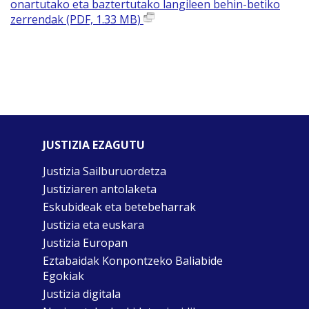
onartutako eta baztertutako langileen behin-betiko
zerrendak (PDF, 1.33 MB)
JUSTIZIA EZAGUTU
Justizia Sailburuordetza
Justiziaren antolaketa
Eskubideak eta betebeharrak
Justizia eta euskara
Justizia Europan
Eztabaidak Konpontzeko Baliabide
Egokiak
Justizia digitala