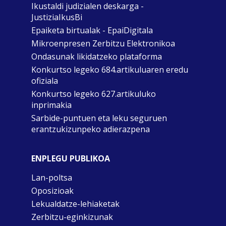
Ikustaldi judizialen deskarga -
JustiziaIkusBi
Epaiketa birtualak - EpaiDigitala
Mikroenpresen Zerbitzu Elektronikoa
Ondasunak likidatzeko plataforma
Konkurtso legeko 684.artikuluaren eredu
ofiziala
Konkurtso legeko 627.artikuluko
inprimakia
Sarbide-puntuen eta leku seguruen
erantzukizunpeko adierazpena
ENPLEGU PUBLIKOA
Lan-poltsa
Oposizioak
Lekualdatze-lehiaketak
Zerbitzu-eginkizunak