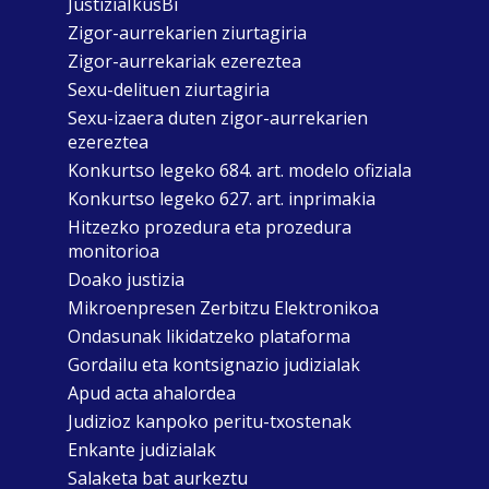
JustiziaIkusBi
Zigor-aurrekarien ziurtagiria
Zigor-aurrekariak ezereztea
Sexu-delituen ziurtagiria
Sexu-izaera duten zigor-aurrekarien
ezereztea
Konkurtso legeko 684. art. modelo ofiziala
Konkurtso legeko 627. art. inprimakia
Hitzezko prozedura eta prozedura
monitorioa
Doako justizia
Mikroenpresen Zerbitzu Elektronikoa
Ondasunak likidatzeko plataforma
Gordailu eta kontsignazio judizialak
Apud acta ahalordea
Judizioz kanpoko peritu-txostenak
Enkante judizialak
Salaketa bat aurkeztu