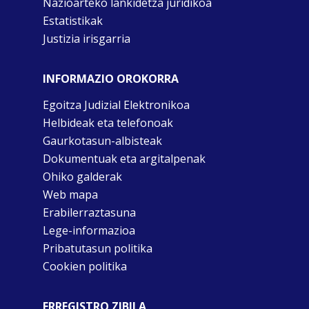
Nazioarteko lankidetza juridikoa
Estatistikak
Justizia irisgarria
INFORMAZIO OROKORRA
Egoitza Judizial Elektronikoa
Helbideak eta telefonoak
Gaurkotasun-albisteak
Dokumentuak eta argitalpenak
Ohiko galderak
Web mapa
Erabilerraztasuna
Lege-informazioa
Pribatutasun politika
Cookien politika
ERREGISTRO ZIBILA