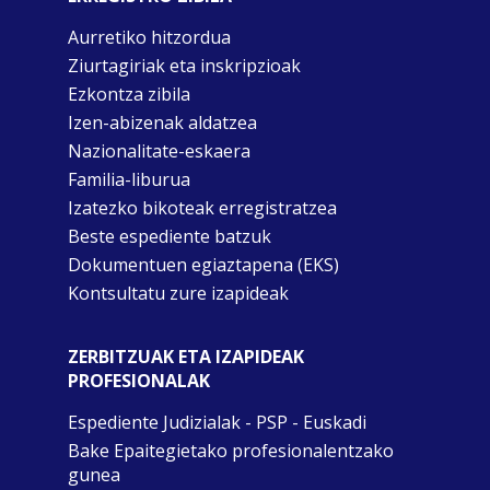
Aurretiko hitzordua
Ziurtagiriak eta inskripzioak
Ezkontza zibila
Izen-abizenak aldatzea
Nazionalitate-eskaera
Familia-liburua
Izatezko bikoteak erregistratzea
Beste espediente batzuk
Dokumentuen egiaztapena (EKS)
Kontsultatu zure izapideak
ZERBITZUAK ETA IZAPIDEAK
PROFESIONALAK
Espediente Judizialak - PSP - Euskadi
Bake Epaitegietako profesionalentzako
gunea