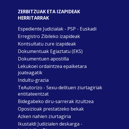
ZERBITZUAK ETA IZAPIDEAK
HERRITARRAK
Espediente Judizialak - PSP - Euskadi
Erregistro Zibileko izapideak
Kontsultatu zure izapideak
Dokumentuak Egiaztatu (EKS)
Dokumentuen apostilla
Lekukoei ordaintzea epaiketara
joateagatik
Indultu-grazia
TeAutorizo - Sexu-delituen ziurtagiriak
entitateentzat
Bidegabeko diru-sarrerak itzultzea
Oposizioak prestatzeko bekak
Azken nahien ziurtagiria
Ikustaldi Judizialen deskarga -