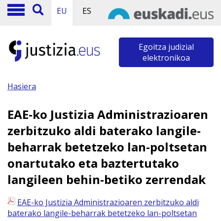
EU
ES
Egoitza judizial
elektronikoa
Hasiera
EAE-ko Justizia Administrazioaren
zerbitzuko aldi baterako langile-
beharrak betetzeko lan-poltsetan
onartutako eta baztertutako
langileen behin-betiko zerrendak
EAE-ko Justizia Administrazioaren zerbitzuko aldi
baterako langile-beharrak betetzeko lan-poltsetan