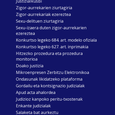
JustiziaIkusBi
Zigor-aurrekarien ziurtagiria
Zigor-aurrekariak ezereztea
Sexu-delituen ziurtagiria
Sexu-izaera duten zigor-aurrekarien
ezereztea
Konkurtso legeko 684. art. modelo ofiziala
Konkurtso legeko 627. art. inprimakia
Hitzezko prozedura eta prozedura
monitorioa
Doako justizia
Mikroenpresen Zerbitzu Elektronikoa
Ondasunak likidatzeko plataforma
Gordailu eta kontsignazio judizialak
Apud acta ahalordea
Judizioz kanpoko peritu-txostenak
Enkante judizialak
Salaketa bat aurkeztu