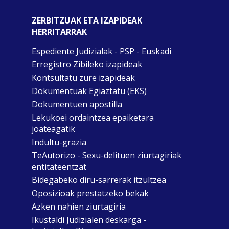
ZERBITZUAK ETA IZAPIDEAK
HERRITARRAK
Espediente Judizialak - PSP - Euskadi
Erregistro Zibileko izapideak
Kontsultatu zure izapideak
Dokumentuak Egiaztatu (EKS)
Dokumentuen apostilla
Lekukoei ordaintzea epaiketara
joateagatik
Indultu-grazia
TeAutorizo - Sexu-delituen ziurtagiriak
entitateentzat
Bidegabeko diru-sarrerak itzultzea
Oposizioak prestatzeko bekak
Azken nahien ziurtagiria
Ikustaldi Judizialen deskarga -