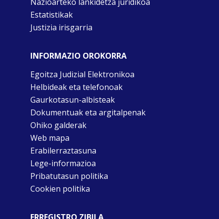
Nazioarteko lankidetza juridikoa
Estatistikak
Justizia irisgarria
INFORMAZIO OROKORRA
Egoitza Judizial Elektronikoa
Helbideak eta telefonoak
Gaurkotasun-albisteak
Dokumentuak eta argitalpenak
Ohiko galderak
Web mapa
Erabilerraztasuna
Lege-informazioa
Pribatutasun politika
Cookien politika
ERREGISTRO ZIBILA