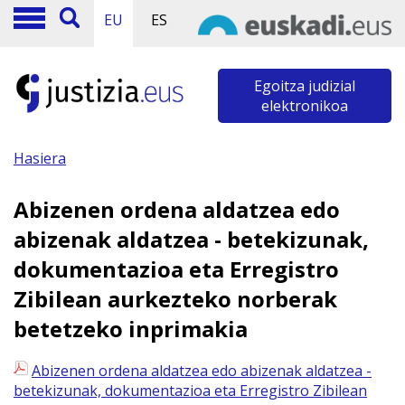
EU
ES
Egoitza judizial
elektronikoa
Hasiera
Abizenen ordena aldatzea edo
abizenak aldatzea - betekizunak,
dokumentazioa eta Erregistro
Zibilean aurkezteko norberak
betetzeko inprimakia
Abizenen ordena aldatzea edo abizenak aldatzea -
betekizunak, dokumentazioa eta Erregistro Zibilean