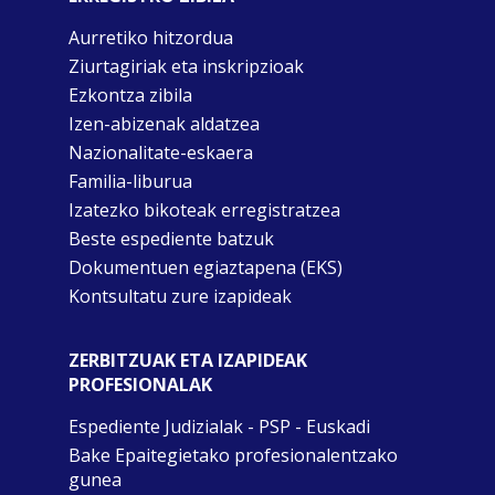
Aurretiko hitzordua
Ziurtagiriak eta inskripzioak
Ezkontza zibila
Izen-abizenak aldatzea
Nazionalitate-eskaera
Familia-liburua
Izatezko bikoteak erregistratzea
Beste espediente batzuk
Dokumentuen egiaztapena (EKS)
Kontsultatu zure izapideak
ZERBITZUAK ETA IZAPIDEAK
PROFESIONALAK
Espediente Judizialak - PSP - Euskadi
Bake Epaitegietako profesionalentzako
gunea