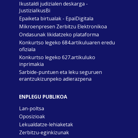
Ikustaldi judizialen deskarga -
JustiziaIkusBi
Epaiketa birtualak - EpaiDigitala
Mikroenpresen Zerbitzu Elektronikoa
Ondasunak likidatzeko plataforma
Konkurtso legeko 684.artikuluaren eredu
ofiziala
Konkurtso legeko 627.artikuluko
inprimakia
Sarbide-puntuen eta leku seguruen
erantzukizunpeko adierazpena
ENPLEGU PUBLIKOA
Lan-poltsa
Oposizioak
Lekualdatze-lehiaketak
Zerbitzu-eginkizunak