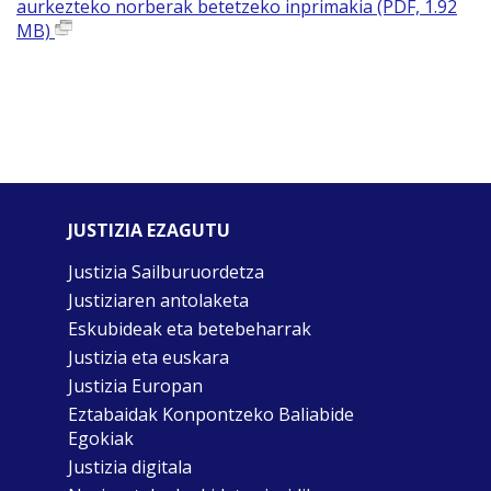
aurkezteko norberak betetzeko inprimakia (PDF, 1.92
MB)
JUSTIZIA EZAGUTU
Justizia Sailburuordetza
Justiziaren antolaketa
Eskubideak eta betebeharrak
Justizia eta euskara
Justizia Europan
Eztabaidak Konpontzeko Baliabide
Egokiak
Justizia digitala