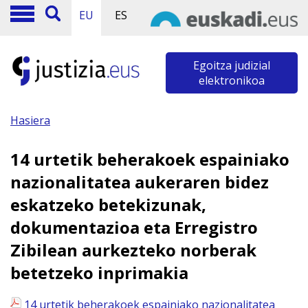
EU
ES
Egoitza judizial
elektronikoa
Hasiera
14 urtetik beherakoek espainiako
nazionalitatea aukeraren bidez
eskatzeko betekizunak,
dokumentazioa eta Erregistro
Zibilean aurkezteko norberak
betetzeko inprimakia
14 urtetik beherakoek espainiako nazionalitatea