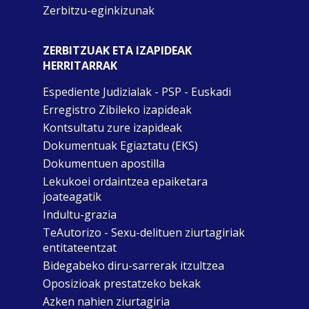
Zerbitzu-eginkizunak
ZERBITZUAK ETA IZAPIDEAK
HERRITARRAK
Espediente Judizialak - PSP - Euskadi
Erregistro Zibileko izapideak
Kontsultatu zure izapideak
Dokumentuak Egiaztatu (EKS)
Dokumentuen apostilla
Lekukoei ordaintzea epaiketara
joateagatik
Indultu-grazia
TeAutorizo - Sexu-delituen ziurtagiriak
entitateentzat
Bidegabeko diru-sarrerak itzultzea
Oposizioak prestatzeko bekak
Azken nahien ziurtagiria