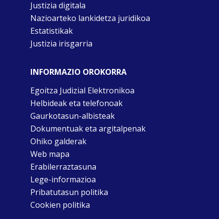
Justizia digitala
Nazioarteko lankidetza juridikoa
Estatistikak
Justizia irisgarria
INFORMAZIO OROKORRA
Egoitza Judizial Elektronikoa
Helbideak eta telefonoak
Gaurkotasun-albisteak
Dokumentuak eta argitalpenak
Ohiko galderak
Web mapa
Erabilerraztasuna
Lege-informazioa
Pribatutasun politika
Cookien politika