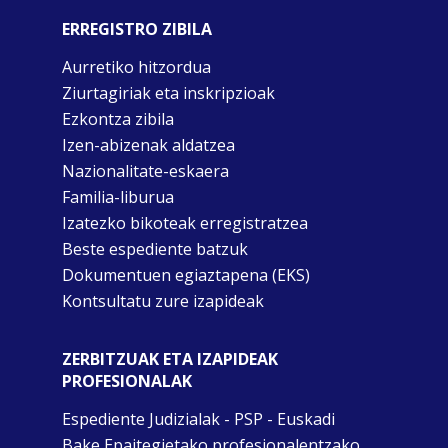
ERREGISTRO ZIBILA
Aurretiko hitzordua
Ziurtagiriak eta inskripzioak
Ezkontza zibila
Izen-abizenak aldatzea
Nazionalitate-eskaera
Familia-liburua
Izatezko bikoteak erregistratzea
Beste espediente batzuk
Dokumentuen egiaztapena (EKS)
Kontsultatu zure izapideak
ZERBITZUAK ETA IZAPIDEAK
PROFESIONALAK
Espediente Judizialak - PSP - Euskadi
Bake Epaitegietako profesionalentzako