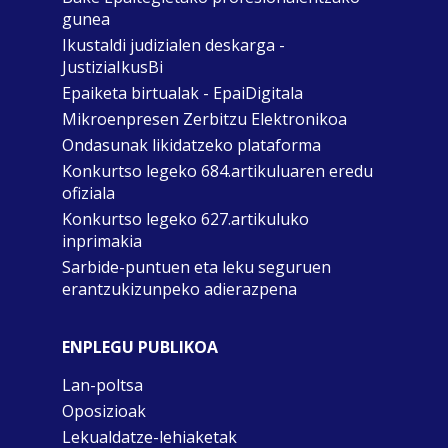
gunea
Ikustaldi judizialen deskarga -
JustiziaIkusBi
Epaiketa birtualak - EpaiDigitala
Mikroenpresen Zerbitzu Elektronikoa
Ondasunak likidatzeko plataforma
Konkurtso legeko 684.artikuluaren eredu
ofiziala
Konkurtso legeko 627.artikuluko
inprimakia
Sarbide-puntuen eta leku seguruen
erantzukizunpeko adierazpena
ENPLEGU PUBLIKOA
Lan-poltsa
Oposizioak
Lekualdatze-lehiaketak