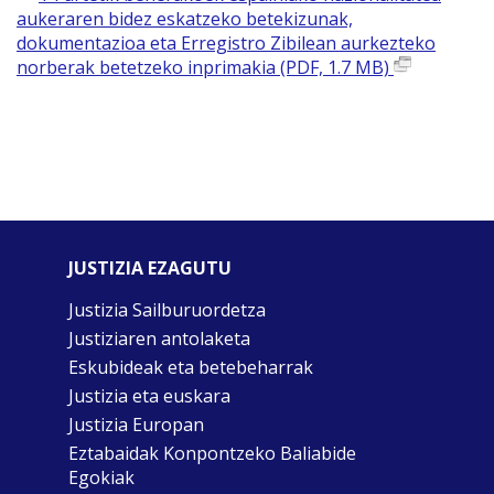
aukeraren bidez eskatzeko betekizunak,
dokumentazioa eta Erregistro Zibilean aurkezteko
norberak betetzeko inprimakia (PDF, 1.7 MB)
JUSTIZIA EZAGUTU
Justizia Sailburuordetza
Justiziaren antolaketa
Eskubideak eta betebeharrak
Justizia eta euskara
Justizia Europan
Eztabaidak Konpontzeko Baliabide
Egokiak