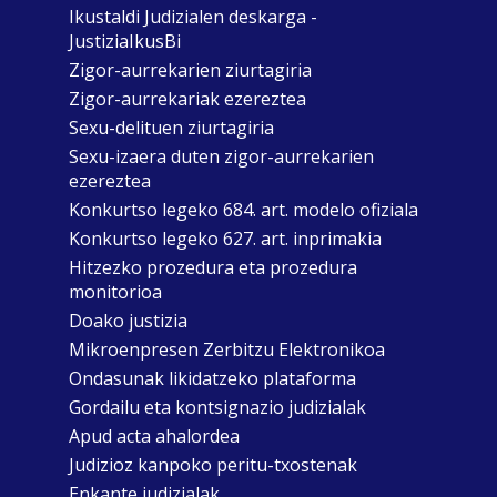
Ikustaldi Judizialen deskarga -
JustiziaIkusBi
Zigor-aurrekarien ziurtagiria
Zigor-aurrekariak ezereztea
Sexu-delituen ziurtagiria
Sexu-izaera duten zigor-aurrekarien
ezereztea
Konkurtso legeko 684. art. modelo ofiziala
Konkurtso legeko 627. art. inprimakia
Hitzezko prozedura eta prozedura
monitorioa
Doako justizia
Mikroenpresen Zerbitzu Elektronikoa
Ondasunak likidatzeko plataforma
Gordailu eta kontsignazio judizialak
Apud acta ahalordea
Judizioz kanpoko peritu-txostenak
Enkante judizialak