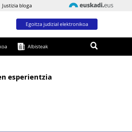
Justizia bloga
Egoitza judizial elektronikoa
koa
Albisteak
en esperientzia