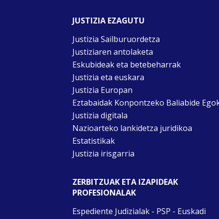
JUSTIZIA EZAGUTU
Justizia Sailburuordetza
Justiziaren antolaketa
Eskubideak eta betebeharrak
Justizia eta euskara
Justizia Europan
Eztabaidak Konpontzeko Baliabide Ego
Justizia digitala
Nazioarteko lankidetza juridikoa
Estatistikak
Justizia irisgarria
ZERBITZUAK ETA IZAPIDEAK
PROFESIONALAK
Espediente Judizialak - PSP - Euskadi