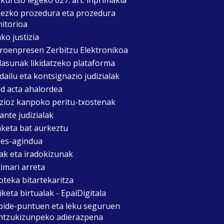
zezko prozedura eta prozedura
itorioa
ko justizia
roenpresen Zerbitzu Elektronikoa
asunak likidatzeko plataforma
dailu eta kontsignazio judizialak
d acta ahalordea
izioz kanpoko peritu-txostenak
ante judizialak
aketa bat aurkeztu
es-agindua
ak eta iradokizunak
timari arreta
oteka bitartekaritza
keta birtualak - EpaiDigitala
bide-puntuen eta leku seguruen
ntzukizunpeko adierazpena