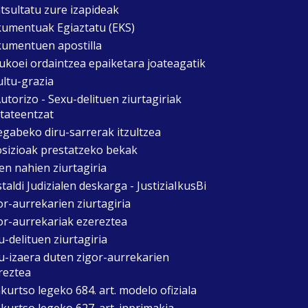
tsultatu zure izapideak
umentuak Egiaztatu (EKS)
umentuen apostilla
ukoei ordaintzea epaiketara joateagatik
ultu-grazia
utorizo - Sexu-delituen ziurtagiriak
itateentzat
egabeko diru-sarrerak itzultzea
sizioak prestatzeko bekak
en nahien ziurtagiria
taldi Judizialen deskarga - JustiziaIkusBi
or-aurrekarien ziurtagiria
or-aurrekariak ezereztea
u-delituen ziurtagiria
u-izaera duten zigor-aurrekarien
reztea
kurtso legeko 684. art. modelo ofiziala
kurtso legeko 627. art. inprimakia