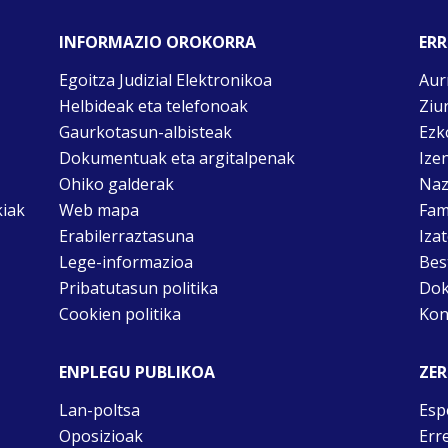
INFORMAZIO OROKORRA
ERR
Egoitza Judizial Elektronikoa
Aur
Helbideak eta telefonoak
Ziu
Gaurkotasun-albisteak
Ezk
Dokumentuak eta argitalpenak
Ize
Ohiko galderak
Naz
kiak
Web mapa
Fam
Erabilerraztasuna
Iza
Lege-informazioa
Bes
Pribatutasun politika
Dok
Cookien politika
Kon
ENPLEGU PUBLIKOA
ZER
Lan-poltsa
Esp
Oposizioak
Err