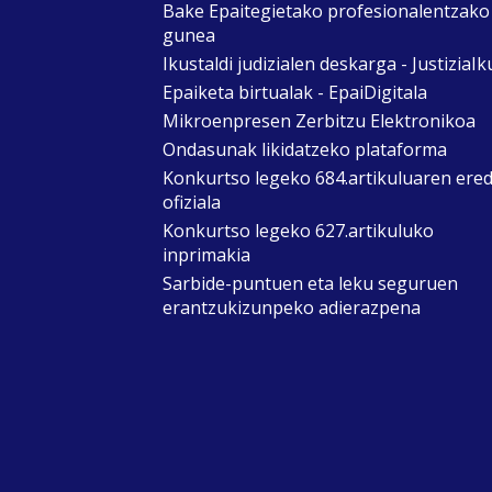
Bake Epaitegietako profesionalentzako
gunea
Ikustaldi judizialen deskarga - JustiziaIk
Epaiketa birtualak - EpaiDigitala
Mikroenpresen Zerbitzu Elektronikoa
Ondasunak likidatzeko plataforma
Konkurtso legeko 684.artikuluaren ere
ofiziala
Konkurtso legeko 627.artikuluko
inprimakia
Sarbide-puntuen eta leku seguruen
erantzukizunpeko adierazpena