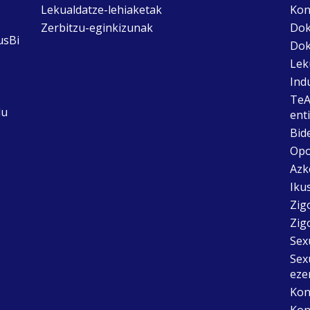
Lekualdatze-lehiaketak
Kon
Zerbitzu-eginkizunak
Dok
usBi
Dok
Lek
Ind
TeA
du
ent
Bid
Opo
Azk
Ikus
Zig
Zig
Sex
Sex
eze
Kon
Kon