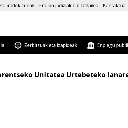
eta iradokizunak
Eraikin judizialen bilatzailea
Kontaktua
ila
Zerbitzuak eta izapideak
Enplegu publi
orentseko Unitatea Urtebeteko lanar