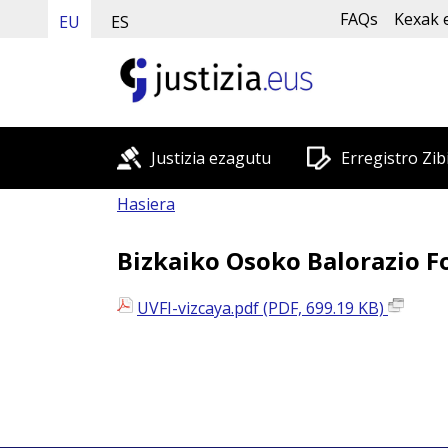
FAQs
Kexak 
EU
ES
Justizia ezagutu
Erregistro Zib
Hasiera
Bizkaiko Osoko Balorazio F
UVFI-vizcaya.pdf (PDF, 699.19 KB)