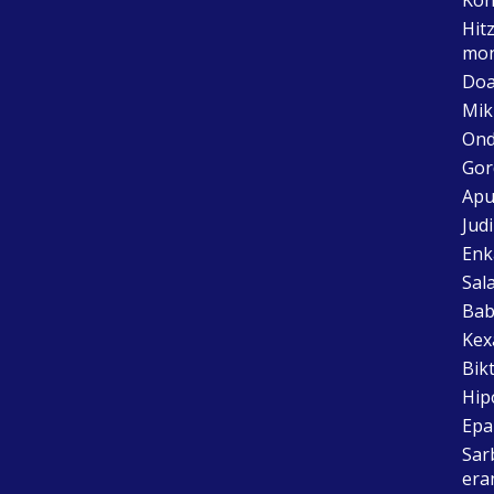
Hit
mon
Doa
Mik
Ond
Gor
Apu
Jud
Enk
Sal
Bab
Kex
Bik
Hip
Epai
Sar
era