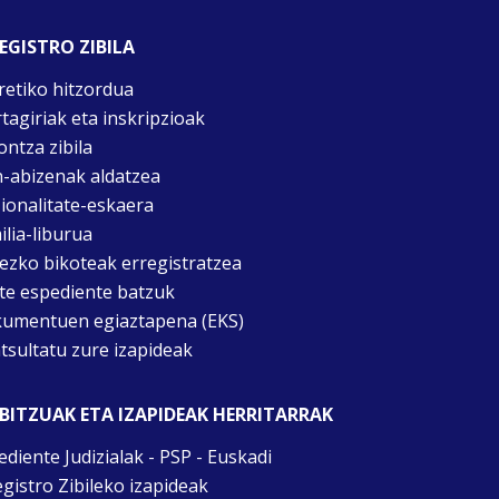
EGISTRO ZIBILA
retiko hitzordua
rtagiriak eta inskripzioak
ontza zibila
n-abizenak aldatzea
ionalitate-eskaera
ilia-liburua
tezko bikoteak erregistratzea
te espediente batzuk
umentuen egiaztapena (EKS)
tsultatu zure izapideak
BITZUAK ETA IZAPIDEAK HERRITARRAK
ediente Judizialak - PSP - Euskadi
egistro Zibileko izapideak