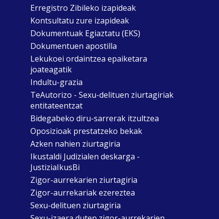
Erregistro Zibileko izapideak
Kontsultatu zure izapideak
Dokumentuak Egiaztatu (EKS)
Dokumentuen apostilla
Lekukoei ordaintzea epaiketara
joateagatik
Indultu-grazia
TeAutorizo - Sexu-delituen ziurtagiriak
entitateentzat
Bidegabeko diru-sarrerak itzultzea
Oposizioak prestatzeko bekak
Azken nahien ziurtagiria
Ikustaldi Judizialen deskarga -
JustiziaIkusBi
Zigor-aurrekarien ziurtagiria
Zigor-aurrekariak ezereztea
Sexu-delituen ziurtagiria
Sexu-izaera duten zigor-aurrekarien