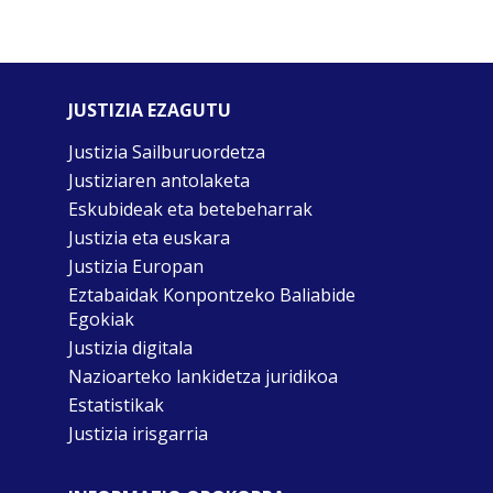
JUSTIZIA EZAGUTU
Justizia Sailburuordetza
Justiziaren antolaketa
Eskubideak eta betebeharrak
Justizia eta euskara
Justizia Europan
Eztabaidak Konpontzeko Baliabide
Egokiak
Justizia digitala
Nazioarteko lankidetza juridikoa
Estatistikak
Justizia irisgarria