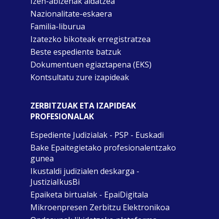
Izen-abizenak aldatzea
Nazionalitate-eskaera
Familia-liburua
Izatezko bikoteak erregistratzea
Beste espediente batzuk
Dokumentuen egiaztapena (EKS)
Kontsultatu zure izapideak
ZERBITZUAK ETA IZAPIDEAK
PROFESIONALAK
Espediente Judizialak - PSP - Euskadi
Bake Epaitegietako profesionalentzako
gunea
Ikustaldi judizialen deskarga -
JustiziaIkusBi
Epaiketa birtualak - EpaiDigitala
Mikroenpresen Zerbitzu Elektronikoa