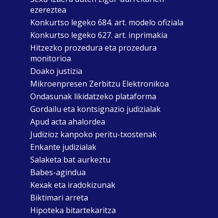
ezereztea
Konkurtso legeko 684. art. modelo ofiziala
Konkurtso legeko 627. art. inprimakia
Hitzezko prozedura eta prozedura
monitorioa
Doako justizia
Mikroenpresen Zerbitzu Elektronikoa
Ondasunak likidatzeko plataforma
Gordailu eta kontsignazio judizialak
Apud acta ahalordea
Judizioz kanpoko peritu-txostenak
Enkante judizialak
Salaketa bat aurkeztu
Babes-agindua
Kexak eta iradokizunak
Biktimari arreta
Hipoteka bitartekaritza