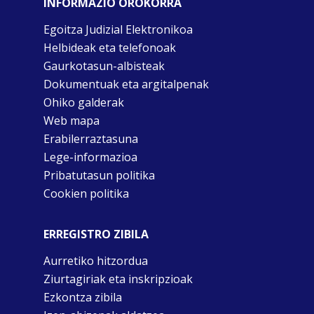
INFORMAZIO OROKORRA
Egoitza Judizial Elektronikoa
Helbideak eta telefonoak
Gaurkotasun-albisteak
Dokumentuak eta argitalpenak
Ohiko galderak
Web mapa
Erabilerraztasuna
Lege-informazioa
Pribatutasun politika
Cookien politika
ERREGISTRO ZIBILA
Aurretiko hitzordua
Ziurtagiriak eta inskripzioak
Ezkontza zibila