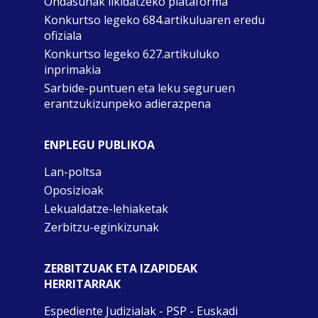
Ondasunak likidatzeko plataforma
Konkurtso legeko 684.artikuluaren eredu
ofiziala
Konkurtso legeko 627.artikuluko
inprimakia
Sarbide-puntuen eta leku seguruen
erantzukizunpeko adierazpena
ENPLEGU PUBLIKOA
Lan-poltsa
Oposizioak
Lekualdatze-lehiaketak
Zerbitzu-eginkizunak
ZERBITZUAK ETA IZAPIDEAK
HERRITARRAK
Espediente Judizialak - PSP - Euskadi