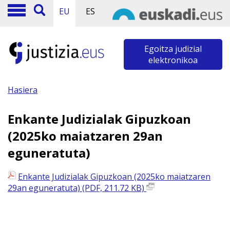
EU
ES
Egoitza judizial
elektronikoa
Hasiera
Enkante Judizialak Gipuzkoan
(2025ko maiatzaren 29an
eguneratuta)
Enkante Judizialak Gipuzkoan (2025ko maiatzaren
29an eguneratuta) (PDF, 211.72 KB)