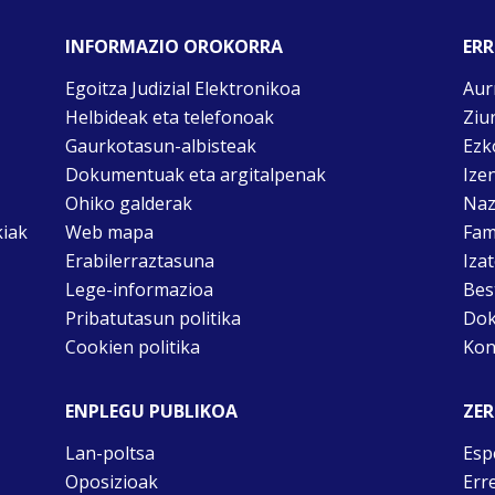
INFORMAZIO OROKORRA
ERR
Egoitza Judizial Elektronikoa
Aur
Helbideak eta telefonoak
Ziu
Gaurkotasun-albisteak
Ezk
Dokumentuak eta argitalpenak
Ize
Ohiko galderak
Naz
kiak
Web mapa
Fam
Erabilerraztasuna
Iza
Lege-informazioa
Bes
Pribatutasun politika
Dok
Cookien politika
Kon
ENPLEGU PUBLIKOA
ZER
Lan-poltsa
Esp
Oposizioak
Err