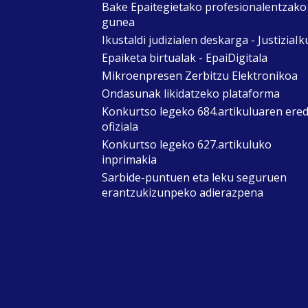
Bake Epaitegietako profesionalentzako
gunea
Ikustaldi judizialen deskarga - JustiziaIk
Epaiketa birtualak - EpaiDigitala
Mikroenpresen Zerbitzu Elektronikoa
Ondasunak likidatzeko plataforma
Konkurtso legeko 684.artikuluaren ere
ofiziala
Konkurtso legeko 627.artikuluko
inprimakia
Sarbide-puntuen eta leku seguruen
erantzukizunpeko adierazpena