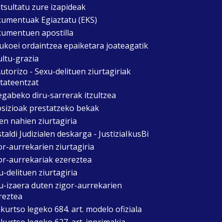
tsultatu zure izapideak
umentuak Egiaztatu (EKS)
umentuen apostilla
ukoei ordaintzea epaiketara joateagatik
ultu-grazia
utorizo - Sexu-delituen ziurtagiriak
itateentzat
egabeko diru-sarrerak itzultzea
sizioak prestatzeko bekak
en nahien ziurtagiria
taldi Judizialen deskarga - JustiziaIkusBi
or-aurrekarien ziurtagiria
or-aurrekariak ezereztea
u-delituen ziurtagiria
u-izaera duten zigor-aurrekarien
reztea
kurtso legeko 684. art. modelo ofiziala
kurtso legeko 627. art. inprimakia