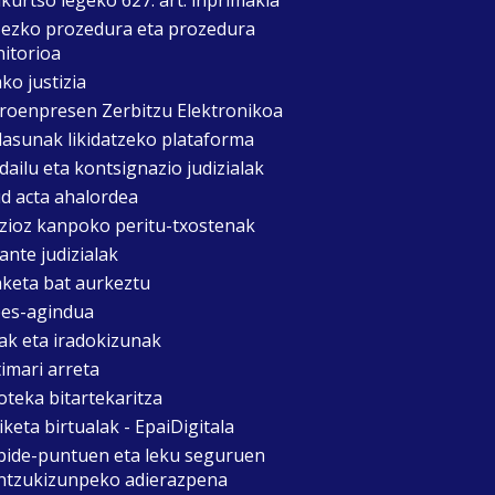
zezko prozedura eta prozedura
itorioa
ko justizia
roenpresen Zerbitzu Elektronikoa
asunak likidatzeko plataforma
dailu eta kontsignazio judizialak
d acta ahalordea
izioz kanpoko peritu-txostenak
ante judizialak
aketa bat aurkeztu
es-agindua
ak eta iradokizunak
timari arreta
oteka bitartekaritza
keta birtualak - EpaiDigitala
bide-puntuen eta leku seguruen
ntzukizunpeko adierazpena