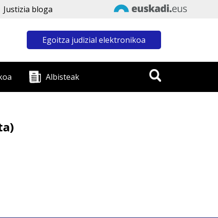
Justizia bloga
Egoitza judizial elektronikoa
koa
Albisteak
ta)