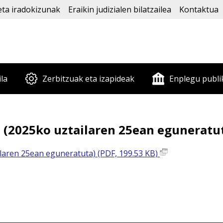
eta iradokizunak
Eraikin judizialen bilatzailea
Kontaktua
ila
Zerbitzuak eta izapideak
Enplegu publi
n (2025ko uztailaren 25ean eguneratu
ilaren 25ean eguneratuta) (PDF, 199.53 KB)