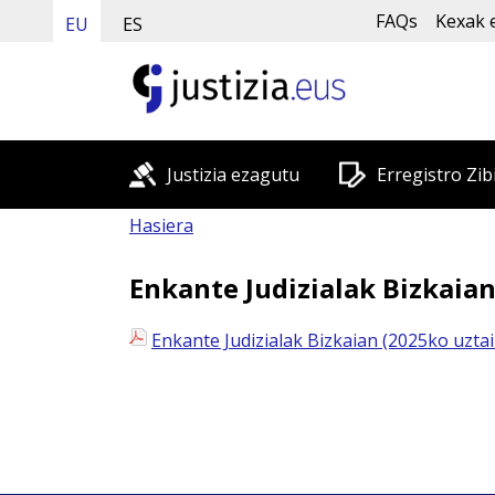
FAQs
Kexak 
EU
ES
Justizia ezagutu
Erregistro Zib
Hasiera
Enkante Judizialak Bizkaia
Enkante Judizialak Bizkaian (2025ko uzta