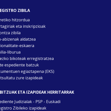
EGISTRO ZIBILA
retiko hitzordua
rtagiriak eta inskripzioak
ontza zibila
n-abizenak aldatzea
ionalitate-eskaera
ilia-liburua
tezko bikoteak erregistratzea
te espediente batzuk
umentuen egiaztapena (EKS)
tsultatu zure izapideak
BITZUAK ETA IZAPIDEAK HERRITARRAK
ediente Judizialak - PSP - Euskadi
egistro Zibileko izapideak