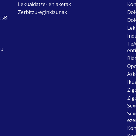
Lekualdatze-lehiaketak
Kon
Zerbitzu-eginkizunak
Dok
usBi
Dok
Lek
Ind
TeA
du
ent
Bid
Opo
Azk
Ikus
Zig
Zig
Sex
Sex
eze
Kon
Kon