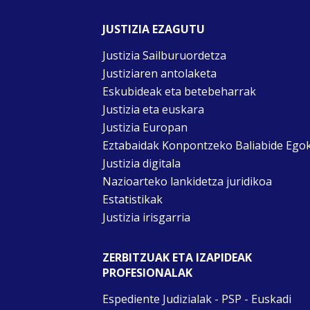
JUSTIZIA EZAGUTU
Justizia Sailburuordetza
Justiziaren antolaketa
Eskubideak eta betebeharrak
Justizia eta euskara
Justizia Europan
Eztabaidak Konpontzeko Baliabide Ego
Justizia digitala
Nazioarteko lankidetza juridikoa
Estatistikak
Justizia irisgarria
ZERBITZUAK ETA IZAPIDEAK
PROFESIONALAK
Espediente Judizialak - PSP - Euskadi