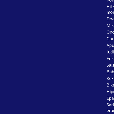
Hit
mon
Doa
Mik
Ond
Gor
Apu
Jud
Enk
Sal
Bab
Kex
Bik
Hip
Epai
Sar
era