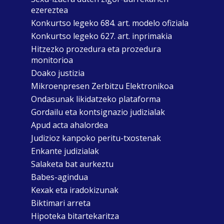
ezereztea
Konkurtso legeko 684. art. modelo ofiziala
Konkurtso legeko 627. art. inprimakia
Hitzezko prozedura eta prozedura
monitorioa
Doako justizia
Mikroenpresen Zerbitzu Elektronikoa
Ondasunak likidatzeko plataforma
Gordailu eta kontsignazio judizialak
Apud acta ahalordea
Judizioz kanpoko peritu-txostenak
Enkante judizialak
Salaketa bat aurkeztu
Babes-agindua
Kexak eta iradokizunak
Biktimari arreta
Hipoteka bitartekaritza