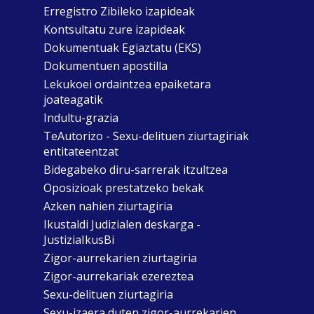
Erregistro Zibileko izapideak
Kontsultatu zure izapideak
Dokumentuak Egiaztatu (EKS)
Dokumentuen apostilla
Lekukoei ordaintzea epaiketara
joateagatik
Indultu-grazia
TeAutorizo - Sexu-delituen ziurtagiriak
entitateentzat
Bidegabeko diru-sarrerak itzultzea
Oposizioak prestatzeko bekak
Azken nahien ziurtagiria
Ikustaldi Judizialen deskarga -
JustiziaIkusBi
Zigor-aurrekarien ziurtagiria
Zigor-aurrekariak ezereztea
Sexu-delituen ziurtagiria
Sexu-izaera duten zigor-aurrekarien