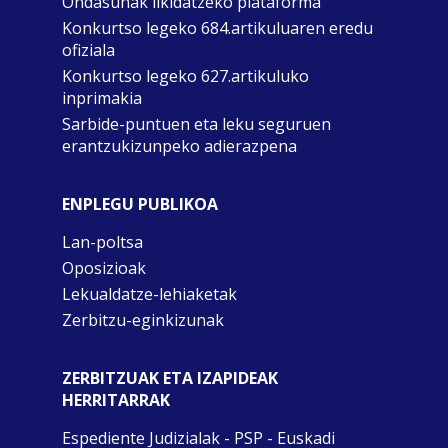
Ondasunak likidatzeko plataforma
Konkurtso legeko 684.artikuluaren eredu
ofiziala
Konkurtso legeko 627.artikuluko
inprimakia
Sarbide-puntuen eta leku seguruen
erantzukizunpeko adierazpena
ENPLEGU PUBLIKOA
Lan-poltsa
Oposizioak
Lekualdatze-lehiaketak
Zerbitzu-eginkizunak
ZERBITZUAK ETA IZAPIDEAK
HERRITARRAK
Espediente Judizialak - PSP - Euskadi