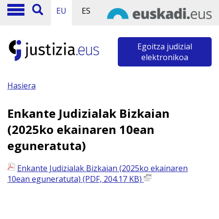
EU
ES
Egoitza judizial
elektronikoa
Hasiera
Enkante Judizialak Bizkaian
(2025ko ekainaren 10ean
eguneratuta)
Enkante Judizialak Bizkaian (2025ko ekainaren
10ean eguneratuta) (PDF, 204.17 KB)