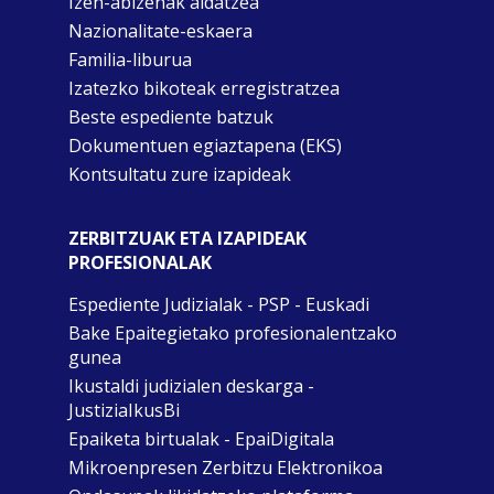
Izen-abizenak aldatzea
Nazionalitate-eskaera
Familia-liburua
Izatezko bikoteak erregistratzea
Beste espediente batzuk
Dokumentuen egiaztapena (EKS)
Kontsultatu zure izapideak
ZERBITZUAK ETA IZAPIDEAK
PROFESIONALAK
Espediente Judizialak - PSP - Euskadi
Bake Epaitegietako profesionalentzako
gunea
Ikustaldi judizialen deskarga -
JustiziaIkusBi
Epaiketa birtualak - EpaiDigitala
Mikroenpresen Zerbitzu Elektronikoa