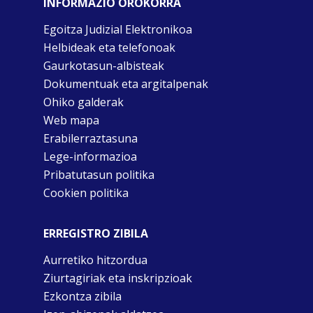
INFORMAZIO OROKORRA
Egoitza Judizial Elektronikoa
Helbideak eta telefonoak
Gaurkotasun-albisteak
Dokumentuak eta argitalpenak
Ohiko galderak
Web mapa
Erabilerraztasuna
Lege-informazioa
Pribatutasun politika
Cookien politika
ERREGISTRO ZIBILA
Aurretiko hitzordua
Ziurtagiriak eta inskripzioak
Ezkontza zibila