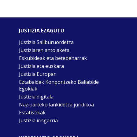
JUSTIZIA EZAGUTU
Justizia Sailburuordetza
Justiziaren antolaketa
Eskubideak eta betebeharrak
Justizia eta euskara
Justizia Europan
Eztabaidak Konpontzeko Baliabide
Egokiak
Justizia digitala
Nazioarteko lankidetza juridikoa
Estatistikak
Justizia irisgarria