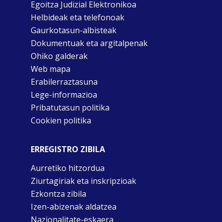
Egoitza Judizial Elektronikoa
Helbideak eta telefonoak
Gaurkotasun-albisteak
Dokumentuak eta argitalpenak
Ohiko galderak
Web mapa
Erabilerraztasuna
Lege-informazioa
Pribatutasun politika
Cookien politika
ERREGISTRO ZIBILA
Aurretiko hitzordua
Ziurtagiriak eta inskripzioak
Ezkontza zibila
Izen-abizenak aldatzea
Nazionalitate-eskaera