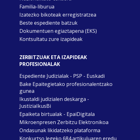
Familia-liburua
Izatezko bikoteak erregistratzea
Beste espediente batzuk
Dokumentuen egiaztapena (EKS)
Kontsultatu zure izapideak
ZERBITZUAK ETA IZAPIDEAK
PROFESIONALAK
Espediente Judizialak - PSP - Euskadi
Bake Epaitegietako profesionalentzako
gunea
Ikustaldi judizialen deskarga -
JustiziaIkusBi
Epaiketa birtualak - EpaiDigitala
Mikroenpresen Zerbitzu Elektronikoa
Ondasunak likidatzeko plataforma
Konkurtso legeko 684.artikuluaren eredu