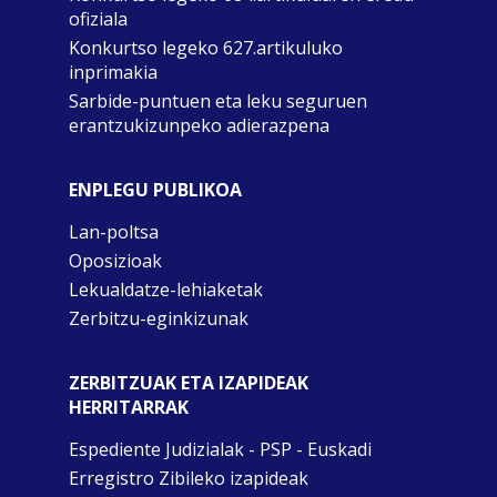
ofiziala
Konkurtso legeko 627.artikuluko
inprimakia
Sarbide-puntuen eta leku seguruen
erantzukizunpeko adierazpena
ENPLEGU PUBLIKOA
Lan-poltsa
Oposizioak
Lekualdatze-lehiaketak
Zerbitzu-eginkizunak
ZERBITZUAK ETA IZAPIDEAK
HERRITARRAK
Espediente Judizialak - PSP - Euskadi
Erregistro Zibileko izapideak