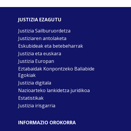
JUSTIZIA EZAGUTU
Justizia Sailburuordetza
Justiziaren antolaketa
Eskubideak eta betebeharrak
Justizia eta euskara
Justizia Europan
Eztabaidak Konpontzeko Baliabide
Egokiak
Justizia digitala
Nazioarteko lankidetza juridikoa
Estatistikak
Justizia irisgarria
INFORMAZIO OROKORRA