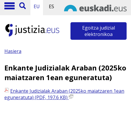
EU
ES
Egoitza judizial
elektronikoa
Hasiera
Enkante Judizialak Araban (2025ko
maiatzaren 1ean eguneratuta)
Enkante Judizialak Araban (2025ko maiatzaren 1ean
eguneratuta) (PDF, 197.6 KB)