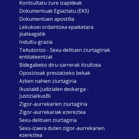
Kontsultatu zure izapideak
Dokumentuak Egiaztatu (EKS)
Dokumentuen apostilla
Lekukoei ordaintzea epaiketara
joateagatik
Indultu-grazia
TeAutorizo - Sexu-delituen ziurtagiriak
entitateentzat
Bidegabeko diru-sarrerak itzultzea
Oposizioak prestatzeko bekak
Azken nahien ziurtagiria
Ikustaldi Judizialen deskarga -
JustiziaIkusBi
Zigor-aurrekarien ziurtagiria
Zigor-aurrekariak ezereztea
Sexu-delituen ziurtagiria
Sexu-izaera duten zigor-aurrekarien
ezereztea