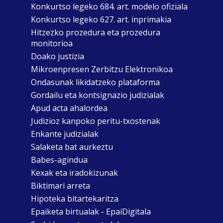
Konkurtso legeko 684. art. modelo ofiziala
Konkurtso legeko 627. art. inprimakia
Hitzezko prozedura eta prozedura
monitorioa
Doako justizia
Mikroenpresen Zerbitzu Elektronikoa
Ondasunak likidatzeko plataforma
Gordailu eta kontsignazio judizialak
Apud acta ahalordea
Judizioz kanpoko peritu-txostenak
Enkante judizialak
Salaketa bat aurkeztu
Babes-agindua
Kexak eta iradokizunak
Biktimari arreta
Hipoteka bitartekaritza
Epaiketa birtualak - EpaiDigitala