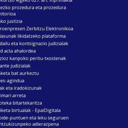
zezko prozedura eta prozedura
itorioa
ko justizia
roenpresen Zerbitzu Elektronikoa
asunak likidatzeko plataforma
dailu eta kontsignazio judizialak
d acta ahalordea
izioz kanpoko peritu-txostenak
ante judizialak
aketa bat aurkeztu
es-agindua
ak eta iradokizunak
timari arreta
oteka bitartekaritza
keta birtualak - EpaiDigitala
bide-puntuen eta leku seguruen
ntzukizunpeko adierazpena