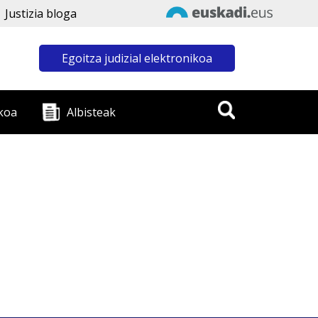
Justizia bloga
Egoitza judizial elektronikoa
koa
Albisteak