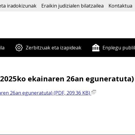
eta iradokizunak
Eraikin judizialen bilatzailea
Kontaktua
ila
Zerbitzuak eta izapideak
Enplegu publi
(2025ko ekainaren 26an eguneratuta)
aren 26an eguneratuta) (PDF, 209.36 KB)