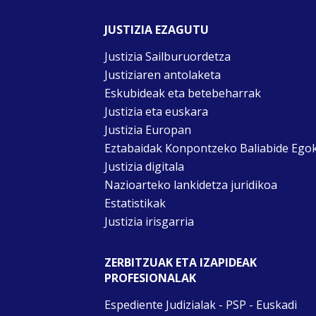
JUSTIZIA EZAGUTU
Justizia Sailburuordetza
Justiziaren antolaketa
Eskubideak eta betebeharrak
Justizia eta euskara
Justizia Europan
Eztabaidak Konpontzeko Baliabide Ego
Justizia digitala
Nazioarteko lankidetza juridikoa
Estatistikak
Justizia irisgarria
ZERBITZUAK ETA IZAPIDEAK
PROFESIONALAK
Espediente Judizialak - PSP - Euskadi