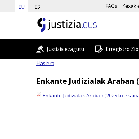
FAQs
Kexak 
EU
ES
Justizia ezagutu
Erregistro Zib
Hasiera
Enkante Judizialak Araban 
Enkante Judizialak Araban (2025ko ekain