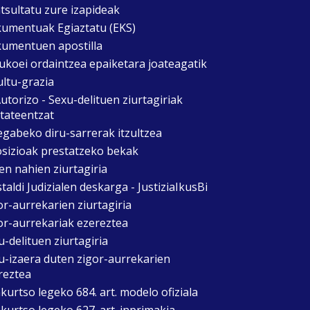
tsultatu zure izapideak
umentuak Egiaztatu (EKS)
umentuen apostilla
ukoei ordaintzea epaiketara joateagatik
ultu-grazia
utorizo - Sexu-delituen ziurtagiriak
itateentzat
egabeko diru-sarrerak itzultzea
sizioak prestatzeko bekak
en nahien ziurtagiria
taldi Judizialen deskarga - JustiziaIkusBi
or-aurrekarien ziurtagiria
or-aurrekariak ezereztea
u-delituen ziurtagiria
u-izaera duten zigor-aurrekarien
reztea
kurtso legeko 684. art. modelo ofiziala
kurtso legeko 627. art. inprimakia