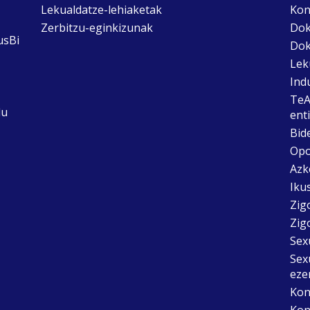
Lekualdatze-lehiaketak
Kon
Zerbitzu-eginkizunak
Dok
usBi
Dok
Lek
Ind
TeA
du
ent
Bid
Opo
Azk
Ikus
Zig
Zig
Sex
Sex
eze
Kon
Kon