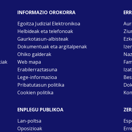
INFORMAZIO OROKORRA
ERR
Egoitza Judizial Elektronikoa
Aur
Helbideak eta telefonoak
Ziu
Gaurkotasun-albisteak
Ezk
Dokumentuak eta argitalpenak
Ize
Ohiko galderak
Naz
kiak
Web mapa
Fam
Erabilerraztasuna
Iza
Lege-informazioa
Bes
Pribatutasun politika
Dok
Cookien politika
Kon
ENPLEGU PUBLIKOA
ZER
Lan-poltsa
Esp
Oposizioak
Err