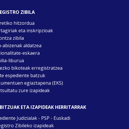
EGISTRO ZIBILA
retiko hitzordua
rtagiriak eta inskripzioak
ontza zibila
n-abizenak aldatzea
ionalitate-eskaera
ilia-liburua
tezko bikoteak erregistratzea
te espediente batzuk
umentuen egiaztapena (EKS)
tsultatu zure izapideak
BITZUAK ETA IZAPIDEAK HERRITARRAK
ediente Judizialak - PSP - Euskadi
egistro Zibileko izapideak