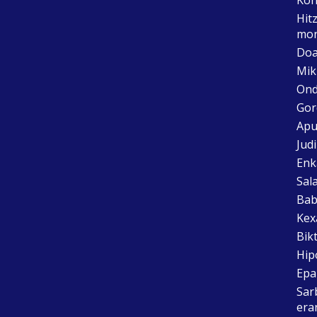
Hit
mon
Doa
Mik
Ond
Gor
Apu
Jud
Enk
Sal
Bab
Kex
Bik
Hip
Epai
Sar
era