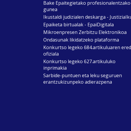
Bake Epaitegietako profesionalentzako
gunea
Ikustaldi judizialen deskarga - JustiziaIk
Epaiketa birtualak - EpaiDigitala
Mikroenpresen Zerbitzu Elektronikoa
Ondasunak likidatzeko plataforma
Konkurtso legeko 684.artikuluaren ere
ofiziala
Konkurtso legeko 627.artikuluko
inprimakia
Sarbide-puntuen eta leku seguruen
erantzukizunpeko adierazpena