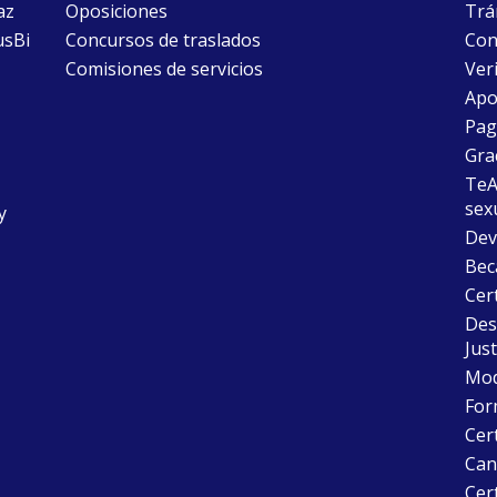
az
Oposiciones
Trám
usBi
Concursos de traslados
Con
Comisiones de servicios
Ver
Apo
Pago
Gra
TeAu
sex
y
Dev
Bec
Cer
Desc
Just
Mode
For
Cer
Can
Cert