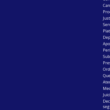
Can
Pro
Just
Ser
Pla
Dep
Apo
Peri
Sub
Pre
Ord
Que
Aten
Med
Juic
Dec
seg