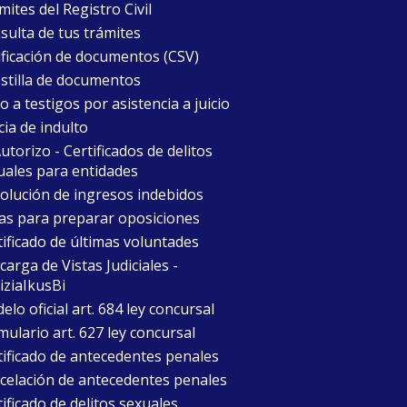
ites del Registro Civil
sulta de tus trámites
ificación de documentos (CSV)
stilla de documentos
 a testigos por asistencia a juicio
cia de indulto
torizo - Certificados de delitos
uales para entidades
olución de ingresos indebidos
as para preparar oposiciones
tificado de últimas voluntades
arga de Vistas Judiciales -
iziaIkusBi
lo oficial art. 684 ley concursal
mulario art. 627 ley concursal
tificado de antecedentes penales
celación de antecedentes penales
ificado de delitos sexuales