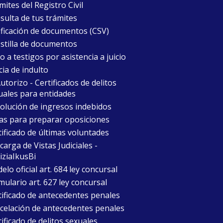
ites del Registro Civil
sulta de tus trámites
ificación de documentos (CSV)
stilla de documentos
 a testigos por asistencia a juicio
cia de indulto
torizo - Certificados de delitos
uales para entidades
olución de ingresos indebidos
as para preparar oposiciones
tificado de últimas voluntades
arga de Vistas Judiciales -
iziaIkusBi
lo oficial art. 684 ley concursal
mulario art. 627 ley concursal
tificado de antecedentes penales
celación de antecedentes penales
ificado de delitos sexuales