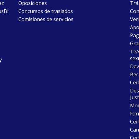
az
Oposiciones
Trám
usBi
Concursos de traslados
Con
Comisiones de servicios
Ver
Apo
Pago
Gra
TeAu
sex
y
Dev
Bec
Cer
Desc
Just
Mode
For
Cer
Can
Cert