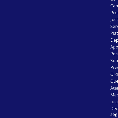
Can
Pro
Just
Ser
Pla
Dep
Apo
Peri
Sub
Pre
Ord
Que
Aten
Med
Juic
Dec
seg