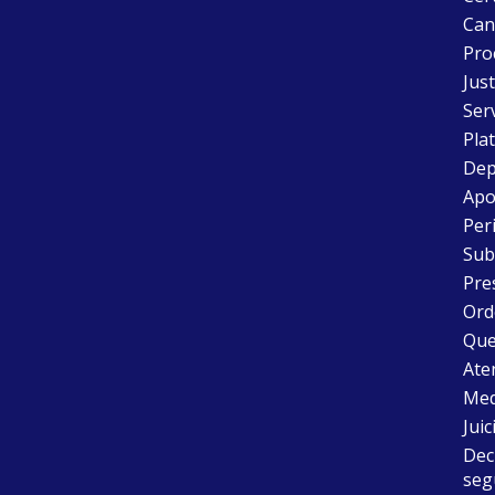
Can
Pro
Just
Ser
Pla
Dep
Apo
Peri
Sub
Pre
Ord
Que
Aten
Med
Juic
Dec
seg