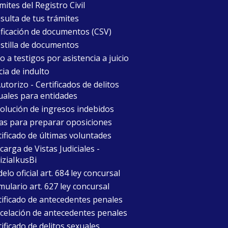
ites del Registro Civil
sulta de tus trámites
ificación de documentos (CSV)
stilla de documentos
 a testigos por asistencia a juicio
cia de indulto
torizo - Certificados de delitos
uales para entidades
olución de ingresos indebidos
as para preparar oposiciones
tificado de últimas voluntades
arga de Vistas Judiciales -
iziaIkusBi
lo oficial art. 684 ley concursal
mulario art. 627 ley concursal
tificado de antecedentes penales
celación de antecedentes penales
ificado de delitos sexuales