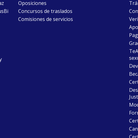
az
Oposiciones
Trám
usBi
Concursos de traslados
Con
Comisiones de servicios
Ver
Apo
Pago
Gra
TeAu
sex
y
Dev
Bec
Cer
Desc
Just
Mode
For
Cer
Can
Cert