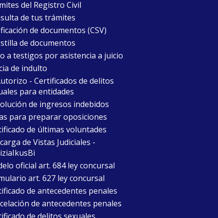
ites del Registro Civil
sulta de tus trámites
ificación de documentos (CSV)
stilla de documentos
 a testigos por asistencia a juicio
cia de indulto
torizo - Certificados de delitos
uales para entidades
olución de ingresos indebidos
as para preparar oposiciones
tificado de últimas voluntades
arga de Vistas Judiciales -
iziaIkusBi
lo oficial art. 684 ley concursal
mulario art. 627 ley concursal
tificado de antecedentes penales
celación de antecedentes penales
ificado de delitos sexuales