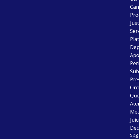
Can
Pro
Just
Ser
Pla
Dep
Apo
Peri
Sub
Pre
Ord
Que
Aten
Med
Juic
Dec
seg