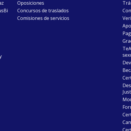
az
Oposiciones
Trám
usBi
Concursos de traslados
Con
Comisiones de servicios
Ver
Apo
Pago
Gra
TeAu
sex
y
Dev
Bec
Cer
Desc
Just
Mode
For
Cer
Can
Cert