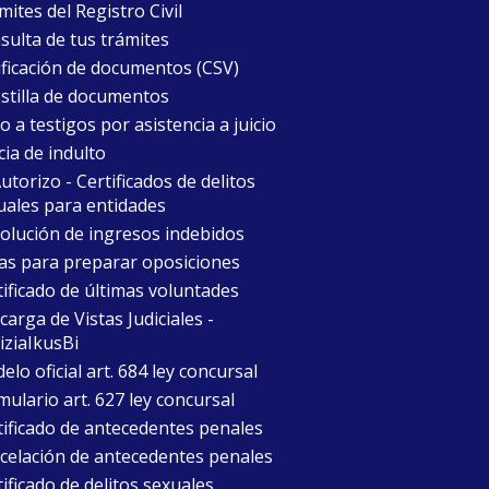
ites del Registro Civil
sulta de tus trámites
ificación de documentos (CSV)
stilla de documentos
 a testigos por asistencia a juicio
cia de indulto
torizo - Certificados de delitos
uales para entidades
olución de ingresos indebidos
as para preparar oposiciones
tificado de últimas voluntades
arga de Vistas Judiciales -
iziaIkusBi
lo oficial art. 684 ley concursal
mulario art. 627 ley concursal
tificado de antecedentes penales
celación de antecedentes penales
ificado de delitos sexuales