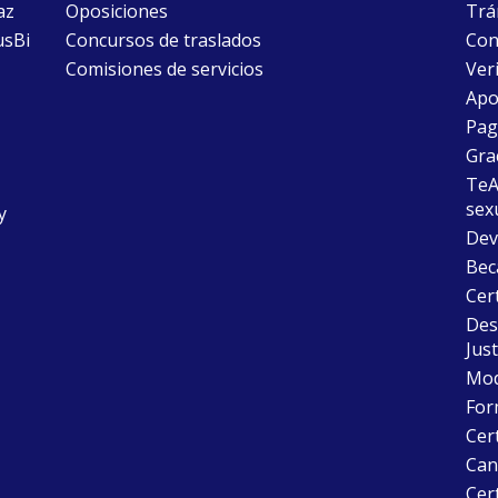
az
Oposiciones
Trám
usBi
Concursos de traslados
Con
Comisiones de servicios
Ver
Apo
Pago
Gra
TeAu
sex
y
Dev
Bec
Cer
Desc
Just
Mode
For
Cer
Can
Cert