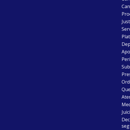
Can
Pro
Just
Ser
Pla
Dep
Apo
Peri
Sub
Pre
Ord
Que
Aten
Med
Juic
Dec
seg