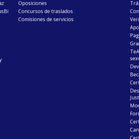
az
Oposiciones
Trám
usBi
Concursos de traslados
Con
Comisiones de servicios
Ver
Apo
Pago
Gra
TeAu
sex
y
Dev
Bec
Cer
Desc
Just
Mode
For
Cer
Can
Cert