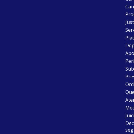
Can
Pro
Just
Ser
Pla
Dep
Apo
Peri
Sub
Pre
Ord
Que
Aten
Med
Juic
Dec
seg