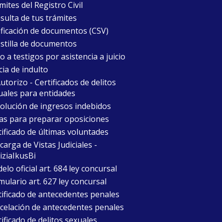
ites del Registro Civil
sulta de tus trámites
ificación de documentos (CSV)
stilla de documentos
 a testigos por asistencia a juicio
cia de indulto
torizo - Certificados de delitos
uales para entidades
olución de ingresos indebidos
as para preparar oposiciones
tificado de últimas voluntades
arga de Vistas Judiciales -
iziaIkusBi
lo oficial art. 684 ley concursal
mulario art. 627 ley concursal
tificado de antecedentes penales
celación de antecedentes penales
ificado de delitos sexuales