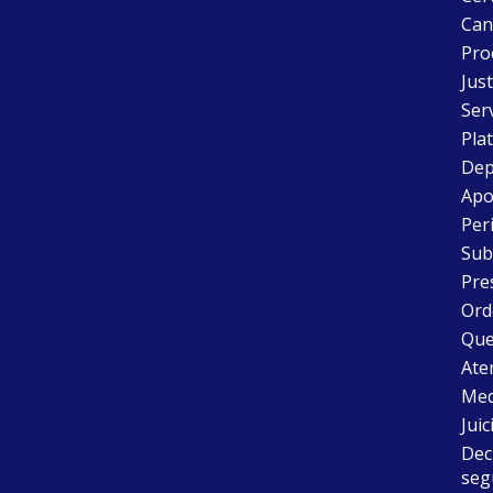
Can
Pro
Just
Ser
Pla
Dep
Apo
Peri
Sub
Pre
Ord
Que
Aten
Med
Juic
Dec
seg