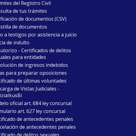
ites del Registro Civil
sulta de tus trámites
ificación de documentos (CSV)
stilla de documentos
 a testigos por asistencia a juicio
cia de indulto
torizo - Certificados de delitos
uales para entidades
olución de ingresos indebidos
as para preparar oposiciones
tificado de últimas voluntades
arga de Vistas Judiciales -
iziaIkusBi
lo oficial art. 684 ley concursal
mulario art. 627 ley concursal
tificado de antecedentes penales
celación de antecedentes penales
ificado de delitos sexuales