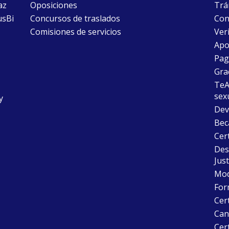
az
Oposiciones
Trám
usBi
Concursos de traslados
Con
Comisiones de servicios
Ver
Apo
Pago
Gra
TeAu
sex
y
Dev
Bec
Cer
Desc
Just
Mode
For
Cer
Can
Cert