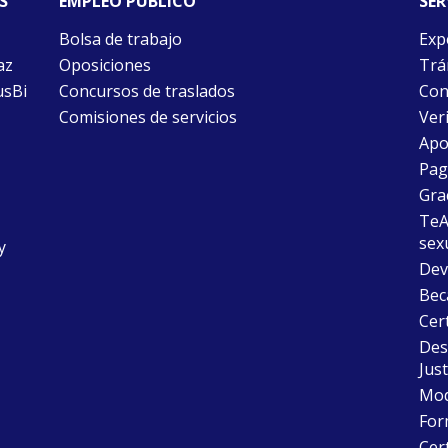
S
EMPLEO PÚBLICO
SER
Bolsa de trabajo
Exp
az
Oposiciones
Trám
usBi
Concursos de traslados
Con
Comisiones de servicios
Ver
Apo
Pago
Gra
TeAu
sex
y
Dev
Bec
Cer
Desc
Just
Mode
For
Cer