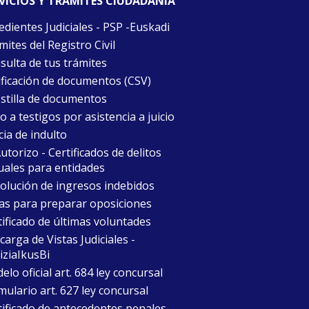
VICIOS Y TRÁMITES CIUDADANÍA
edientes Judiciales - PSP -Euskadi
ites del Registro Civil
sulta de tus trámites
ificación de documentos (CSV)
stilla de documentos
 a testigos por asistencia a juicio
cia de indulto
torizo - Certificados de delitos
uales para entidades
olución de ingresos indebidos
as para preparar oposiciones
tificado de últimas voluntades
arga de Vistas Judiciales -
iziaIkusBi
lo oficial art. 684 ley concursal
mulario art. 627 ley concursal
tificado de antecedentes penales