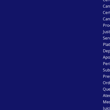
Can
Cert
Can
Pro
Just
Ser
Pla
Dep
Apo
Peri
Sub
Pre
Ord
Que
Aten
Med
Juic