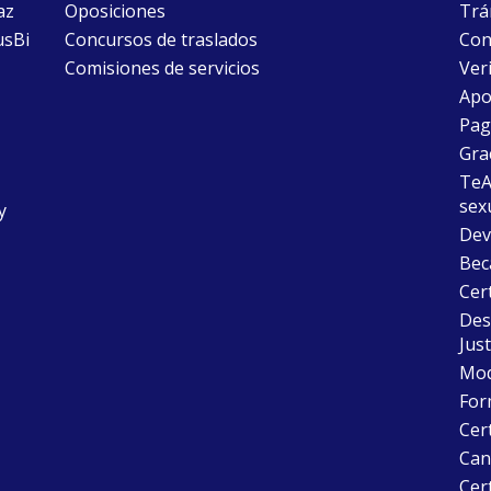
az
Oposiciones
Trám
usBi
Concursos de traslados
Con
Comisiones de servicios
Ver
Apo
Pago
Gra
TeAu
sex
y
Dev
Bec
Cer
Desc
Just
Mode
For
Cer
Can
Cert