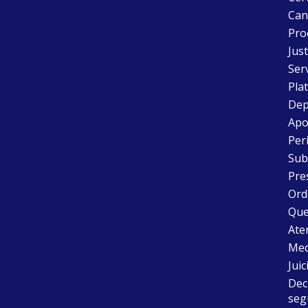
Can
Pro
Just
Ser
Pla
Dep
Apo
Peri
Sub
Pre
Ord
Que
Aten
Med
Juic
Dec
seg