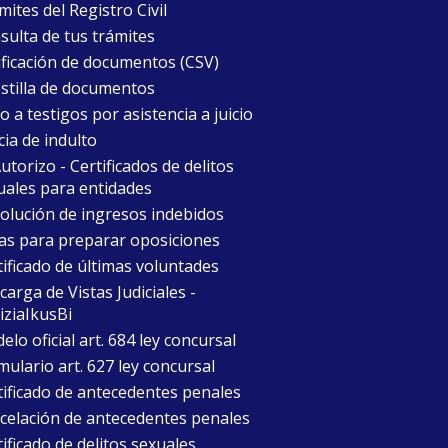
ites del Registro Civil
sulta de tus trámites
ificación de documentos (CSV)
stilla de documentos
 a testigos por asistencia a juicio
cia de indulto
torizo - Certificados de delitos
uales para entidades
olución de ingresos indebidos
as para preparar oposiciones
tificado de últimas voluntades
arga de Vistas Judiciales -
iziaIkusBi
lo oficial art. 684 ley concursal
mulario art. 627 ley concursal
tificado de antecedentes penales
celación de antecedentes penales
ificado de delitos sexuales