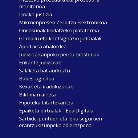
monitorioa
Doako justizia
Mikroenpresen Zerbitzu Elektronikoa
Ondasunak likidatzeko plataforma
Gordailu eta kontsignazio judizialak
Apud acta ahalordea
Judizioz kanpoko peritu-txostenak
Enkante judizialak
Salaketa bat aurkeztu
Babes-agindua
Kexak eta iradokizunak
Biktimari arreta
Hipoteka bitartekaritza
Epaiketa birtualak - EpaiDigitala
Sarbide-puntuen eta leku seguruen
erantzukizunpeko adierazpena