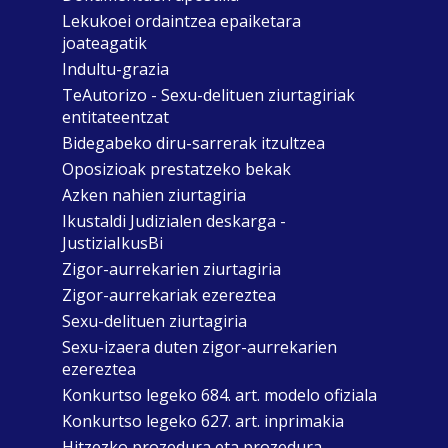
Lekukoei ordaintzea epaiketara
joateagatik
Indultu-grazia
TeAutorizo - Sexu-delituen ziurtagiriak
entitateentzat
Bidegabeko diru-sarrerak itzultzea
Oposizioak prestatzeko bekak
Azken nahien ziurtagiria
Ikustaldi Judizialen deskarga -
JustiziaIkusBi
Zigor-aurrekarien ziurtagiria
Zigor-aurrekariak ezereztea
Sexu-delituen ziurtagiria
Sexu-izaera duten zigor-aurrekarien
ezereztea
Konkurtso legeko 684. art. modelo ofiziala
Konkurtso legeko 627. art. inprimakia
Hitzezko prozedura eta prozedura