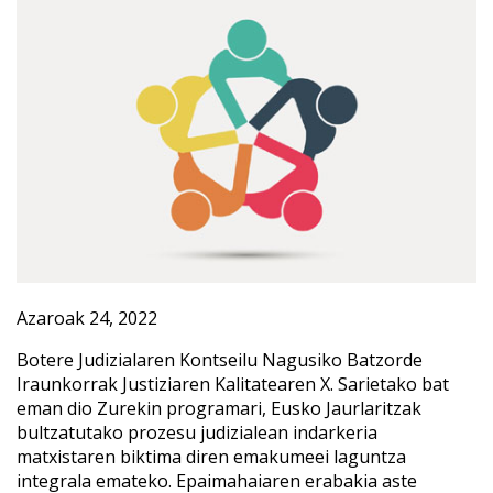
Azaroak 24, 2022
Botere Judizialaren Kontseilu Nagusiko Batzorde
Iraunkorrak Justiziaren Kalitatearen X. Sarietako bat
eman dio Zurekin programari, Eusko Jaurlaritzak
bultzatutako prozesu judizialean indarkeria
matxistaren biktima diren emakumeei laguntza
integrala emateko. Epaimahaiaren erabakia aste