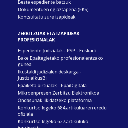
Beste espediente batzuk
Dokumentuen egiaztapena (EKS)
Kontsultatu zure izapideak
ZERBITZUAK ETA IZAPIDEAK
PROFESIONALAK
Espediente Judizialak - PSP - Euskadi
Bake Epaitegietako profesionalentzako
gunea
Ikustaldi judizialen deskarga -
JustiziaIkusBi
Epaiketa birtualak - EpaiDigitala
Mikroenpresen Zerbitzu Elektronikoa
Ondasunak likidatzeko plataforma
Konkurtso legeko 684.artikuluaren eredu
ofiziala
Konkurtso legeko 627.artikuluko
inprimakia