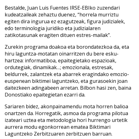
Bestalde, Juan Luis Fuentes IRSE-EBIko zuzendari
kudeatzaileak zehaztu duenez, “horrela murriztu
egiten dira ingurua ez ezagutzeak, figura judizialek,
edo terminologia juridiko eta judizialaren
zatikotasunak eragiten dituen estres-mailak”.
Zurekin programa doakoa eta borondatezkoa da, eta
hiru laguntza-motatan oinarritzen du bere esku-
hartzea: informatiboa, epaitegietako espazioak,
ordutegiak, dinamikak…; emozionala, estresak,
beldurrek, zalantzek eta abarrek eragindako emozio-
euspenean biktimei laguntzeko, eta gurasoekin joan
daitezkeen adingabeen arretan. Bilbon hasi zen, baina
Donostiako epaitegietan ezarri da.
Sariaren bidez, akonpainamendu mota horren balioa
onartzen da. Horregatik, asmoa da programa pilotua
izateari uztea eta metodologia hori hurrengo urtetik
aurrera modu egonkorrean ematea Biktimari
Laguntzeko Zerbitzuaren zerbitzuen barruan.