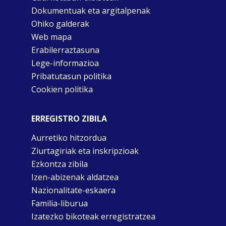
Dokumentuak eta argitalpenak
Ohiko galderak
Web mapa
Erabilerraztasuna
Lege-informazioa
Pribatutasun politika
Cookien politika
ERREGISTRO ZIBILA
Aurretiko hitzordua
Ziurtagiriak eta inskripzioak
Ezkontza zibila
Izen-abizenak aldatzea
Nazionalitate-eskaera
Familia-liburua
Izatezko bikoteak erregistratzea