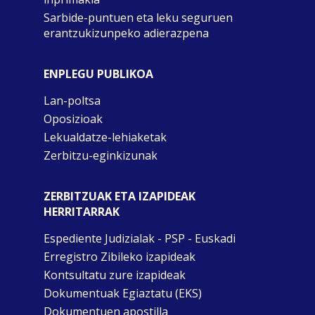
Sarbide-puntuen eta leku seguruen
erantzukizunpeko adierazpena
ENPLEGU PUBLIKOA
Lan-poltsa
Oposizioak
Lekualdatze-lehiaketak
Zerbitzu-eginkizunak
ZERBITZUAK ETA IZAPIDEAK
HERRITARRAK
Espediente Judizialak - PSP - Euskadi
Erregistro Zibileko izapideak
Kontsultatu zure izapideak
Dokumentuak Egiaztatu (EKS)
Dokumentuen apostilla