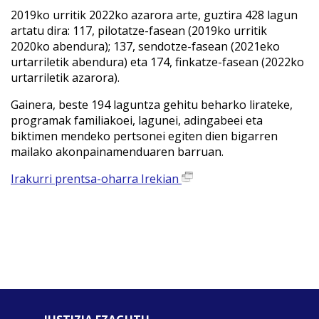
2019ko urritik 2022ko azarora arte, guztira 428 lagun
artatu dira: 117, pilotatze-fasean (2019ko urritik
2020ko abendura); 137, sendotze-fasean (2021eko
urtarriletik abendura) eta 174, finkatze-fasean (2022ko
urtarriletik azarora).
Gainera, beste 194 laguntza gehitu beharko lirateke,
programak familiakoei, lagunei, adingabeei eta
biktimen mendeko pertsonei egiten dien bigarren
mailako akonpainamenduaren barruan.
Irakurri prentsa-oharra Irekian