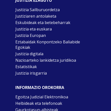
JUSTIZIA EZAGUTU
Justizia Sailburuordetza
Justiziaren antolaketa
Eskubideak eta betebeharrak
Justizia eta euskara
Justizia Europan
Eztabaidak Konpontzeko Baliabide
Egokiak
Justizia digitala
Nazioarteko lankidetza juridikoa
Estatistikak
Justizia irisgarria
INFORMAZIO OROKORRA
Egoitza Judizial Elektronikoa
Helbideak eta telefonoak
Gaurkotasun-albisteak