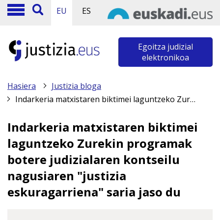
EU
ES
Egoitza judizial
elektronikoa
Hasiera
Justizia bloga
Indarkeria matxistaren biktimei laguntzeko Zurekin programak botere judizialaren kontseilu nagusiaren "justizia eskuragarriena" saria jaso du
Indarkeria matxistaren biktimei
laguntzeko Zurekin programak
botere judizialaren kontseilu
nagusiaren "justizia
eskuragarriena" saria jaso du