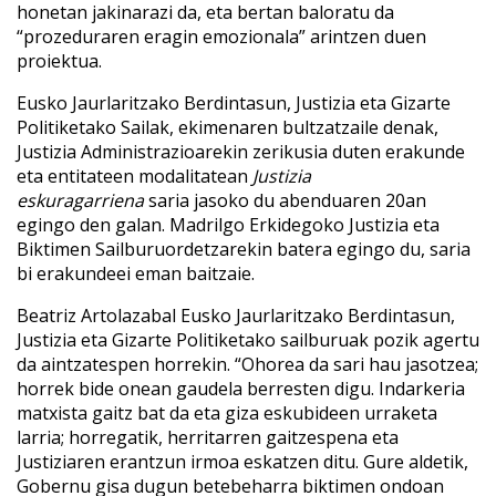
honetan jakinarazi da, eta bertan baloratu da
“prozeduraren eragin emozionala” arintzen duen
proiektua.
Eusko Jaurlaritzako Berdintasun, Justizia eta Gizarte
Politiketako Sailak, ekimenaren bultzatzaile denak,
Justizia Administrazioarekin zerikusia duten erakunde
eta entitateen modalitatean
Justizia
eskuragarriena
saria jasoko du abenduaren 20an
egingo den galan. Madrilgo Erkidegoko Justizia eta
Biktimen Sailburuordetzarekin batera egingo du, saria
bi erakundeei eman baitzaie.
Beatriz Artolazabal Eusko Jaurlaritzako Berdintasun,
Justizia eta Gizarte Politiketako sailburuak pozik agertu
da aintzatespen horrekin. “Ohorea da sari hau jasotzea;
horrek bide onean gaudela berresten digu. Indarkeria
matxista gaitz bat da eta giza eskubideen urraketa
larria; horregatik, herritarren gaitzespena eta
Justiziaren erantzun irmoa eskatzen ditu. Gure aldetik,
Gobernu gisa dugun betebeharra biktimen ondoan