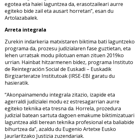
egotea eta haiei laguntzea da, erasotzaileari aurre
egiteko bide zail eta ausart horretan”, esan du
Artolazabalek.
Arreta integrala
Zurekin indarkeria matxistaren biktima bati laguntzeko
programa da, prozesu judizialaren fase guztietan, eta
lehen urratsak modu pilotuan eman zituen 2019ko
urrian. Hainbat hitzarmenen bidez, programa Instituto
de Reintegración Social de Euskadi – Euskadik
Birgizarteratze Institutoak (IRSE-EBI garatu du
hasieratik.
“Akonpainamendu integrala zitazio, izapide eta
agerraldi judizialei modu ez estresagarrian aurre
egiteko teknika eta tresna da. Horrela, prozedura
judizial batean sartuta dagoen emakume biktimizatuari
laguntzea aldi berean teknika profesional eta baliabide
bihurtzea da”, azaldu du Eugenio Artetxe Eusko
Jaurlaritzako Justizia zuzendariak.