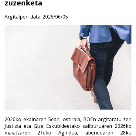
zuzenketa
Argitalpen-data:
2026/06/05
2026ko ekainaren 5ean, ostirala, BOEn argitaratu zen
Justizia eta Giza Eskubideetako sailburuaren 2026ko
maiatzaren 21eko Agindua, abenduaren 28ko