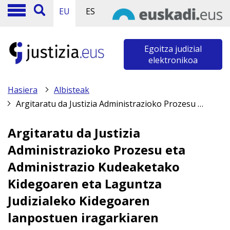
EU
ES
Egoitza judizial
elektronikoa
Hasiera
Albisteak
Argitaratu da Justizia Administrazioko Prozesu eta Administrazio Kudeaketako Kidegoaren eta Laguntza Judizialeko Kidegoaren lanpostuen iragarkiaren zuzenketa
Argitaratu da Justizia
Administrazioko Prozesu eta
Administrazio Kudeaketako
Kidegoaren eta Laguntza
Judizialeko Kidegoaren
lanpostuen iragarkiaren