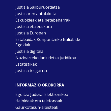
Justizia Sailburuordetza
Justiziaren antolaketa
Eskubideak eta betebeharrak
Justizia eta euskara
Justizia Europan
Eztabaidak Konpontzeko Baliabide
Egokiak
Justizia digitala
Nazioarteko lankidetza juridikoa
Estatistikak
Justizia irisgarria
INFORMAZIO OROKORRA
Egoitza Judizial Elektronikoa
Helbideak eta telefonoak
Gaurkotasun-albisteak