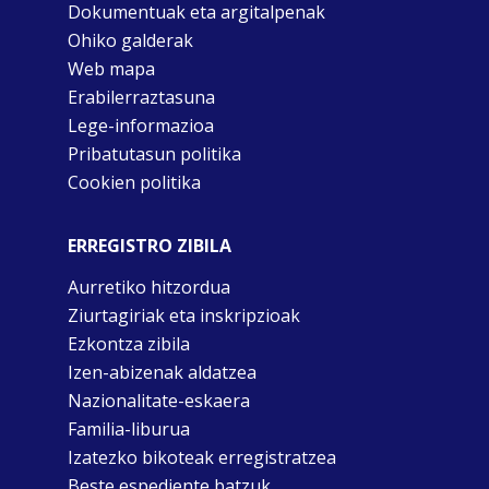
Dokumentuak eta argitalpenak
Ohiko galderak
Web mapa
Erabilerraztasuna
Lege-informazioa
Pribatutasun politika
Cookien politika
ERREGISTRO ZIBILA
Aurretiko hitzordua
Ziurtagiriak eta inskripzioak
Ezkontza zibila
Izen-abizenak aldatzea
Nazionalitate-eskaera
Familia-liburua
Izatezko bikoteak erregistratzea
Beste espediente batzuk