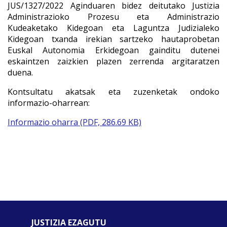
JUS/1327/2022 Aginduaren bidez deitutako Justizia
Administrazioko Prozesu eta Administrazio
Kudeaketako Kidegoan eta Laguntza Judizialeko
Kidegoan txanda irekian sartzeko hautaprobetan
Euskal Autonomia Erkidegoan gainditu dutenei
eskaintzen zaizkien plazen zerrenda argitaratzen
duena.
Kontsultatu akatsak eta zuzenketak ondoko
informazio-oharrean:
Informazio oharra (PDF, 286.69 KB)
JUSTIZIA EZAGUTU