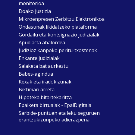
monitorioa
Doako justizia
Mikroenpresen Zerbitzu Elektronikoa
Ondasunak likidatzeko plataforma
Gordailu eta kontsignazio judizialak
Apud acta ahalordea
Judizioz kanpoko peritu-txostenak
Enkante judizialak
Salaketa bat aurkeztu
Babes-agindua
Kexak eta iradokizunak
Biktimari arreta
Hipoteka bitartekaritza
Epaiketa birtualak - EpaiDigitala
Sarbide-puntuen eta leku seguruen
erantzukizunpeko adierazpena