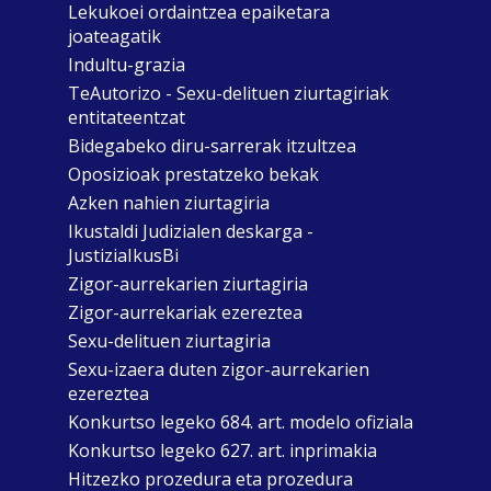
Lekukoei ordaintzea epaiketara
joateagatik
Indultu-grazia
TeAutorizo - Sexu-delituen ziurtagiriak
entitateentzat
Bidegabeko diru-sarrerak itzultzea
Oposizioak prestatzeko bekak
Azken nahien ziurtagiria
Ikustaldi Judizialen deskarga -
JustiziaIkusBi
Zigor-aurrekarien ziurtagiria
Zigor-aurrekariak ezereztea
Sexu-delituen ziurtagiria
Sexu-izaera duten zigor-aurrekarien
ezereztea
Konkurtso legeko 684. art. modelo ofiziala
Konkurtso legeko 627. art. inprimakia
Hitzezko prozedura eta prozedura