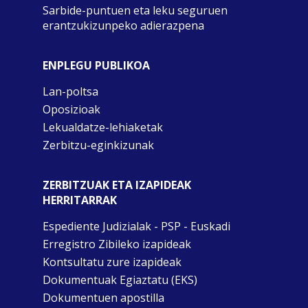
Sarbide-puntuen eta leku seguruen
erantzukizunpeko adierazpena
ENPLEGU PUBLIKOA
Lan-poltsa
Oposizioak
Lekualdatze-lehiaketak
Zerbitzu-eginkizunak
ZERBITZUAK ETA IZAPIDEAK
HERRITARRAK
Espediente Judizialak - PSP - Euskadi
Erregistro Zibileko izapideak
Kontsultatu zure izapideak
Dokumentuak Egiaztatu (EKS)
Dokumentuen apostilla