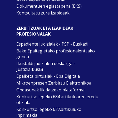
Dokumentuen egiaztapena (EKS)
Kontsultatu zure izapideak
ZERBITZUAK ETA IZAPIDEAK
PROFESIONALAK
Espediente Judizialak - PSP - Euskadi
Bake Epaitegietako profesionalentzako
gunea
Ikustaldi judizialen deskarga -
JustiziaIkusBi
Epaiketa birtualak - EpaiDigitala
Mikroenpresen Zerbitzu Elektronikoa
Ondasunak likidatzeko plataforma
Konkurtso legeko 684.artikuluaren eredu
ofiziala
Konkurtso legeko 627.artikuluko
inprimakia