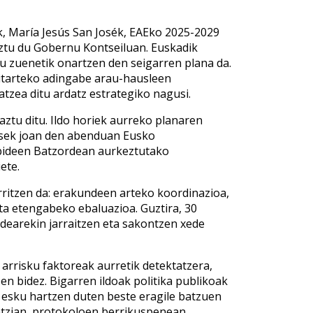
ak, María Jesús San Josék, EAEko 2025-2029
eztu du Gobernu Kontseiluan. Euskadik
 zuenetik onartzen den seigarren plana da.
bitarteko adingabe arau-hausleen
tzea ditu ardatz estrategiko nagusi.
aztu ditu. Ildo horiek aurreko planaren
Josek joan den abenduan Eusko
ubideen Batzordean aurkeztutako
ete.
ritzen da: erakundeen arteko koordinazioa,
a etengabeko ebaluazioa. Guztira, 30
bidearekin jarraitzen eta sakontzen xede
arrisku faktoreak aurretik detektatzera,
n bidez. Bigarren ildoak politika publikoak
 esku hartzen duten beste eragile batzuen
ntzian, protokoloen berrikuspenean,