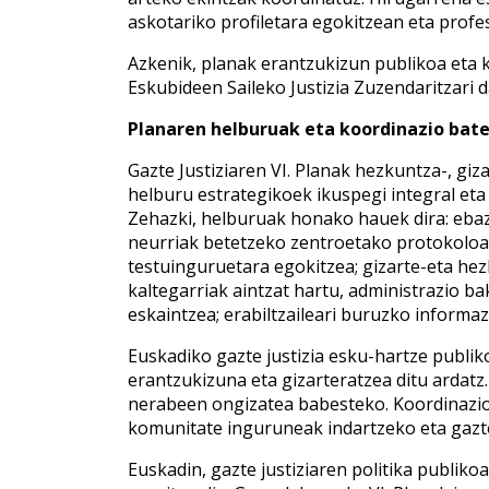
askotariko profiletara egokitzean eta prof
Azkenik, planak erantzukizun publikoa eta k
Eskubideen Saileko Justizia Zuzendaritzari d
Planaren helburuak eta koordinazio bat
Gazte Justiziaren VI. Planak hezkuntza-, giz
helburu estrategikoek ikuspegi integral eta 
Zehazki, helburuak honako hauek dira: ebaz
neurriak betetzeko zentroetako protokoloak 
testuinguruetara egokitzea; gizarte-eta he
kaltegarriak aintzat hartu, administrazio b
eskaintzea; erabiltzaileari buruzko informa
Euskadiko gazte justizia esku-hartze publik
erantzukizuna eta gizarteratzea ditu ardatz
nerabeen ongizatea babesteko. Koordinazio h
komunitate inguruneak indartzeko eta gazt
Euskadin, gazte justiziaren politika publiko