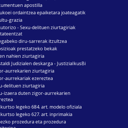
umentuen apostilla
ukoei ordaintzea epaiketara joateagatik
ultu-grazia
utorizo - Sexu-delituen ziurtagiriak
itateentzat
egabeko diru-sarrerak itzultzea
sizioak prestatzeko bekak
en nahien ziurtagiria
taldi Judizialen deskarga - JustiziaIkusBi
or-aurrekarien ziurtagiria
or-aurrekariak ezereztea
u-delituen ziurtagiria
u-izaera duten zigor-aurrekarien
reztea
kurtso legeko 684. art. modelo ofiziala
kurtso legeko 627. art. inprimakia
zezko prozedura eta prozedura
itorioa