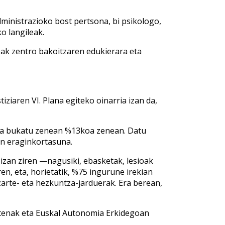
dministrazioko bost pertsona, bi psikologo,
o langileak.
eak zentro bakoitzaren edukierara eta
iziaren VI. Plana egiteko oinarria izan da,
ana bukatu zenean %13koa zenean. Datu
en eraginkortasuna.
 izan ziren —nagusiki, ebasketak, lesioak
ren, eta, horietatik, %75 ingurune irekian
arte- eta hezkuntza-jarduerak. Era berean,
dutenak eta Euskal Autonomia Erkidegoan