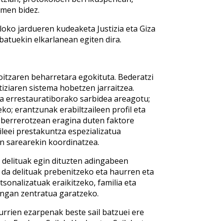
amen bidez.
loko jardueren kudeaketa Justizia eta Giza
ibatuekin elkarlanean egiten dira.
koitzaren beharretara egokituta. Bederatzi
tiziaren sistema hobetzen jarraitzea.
ia errestauratiborako sarbidea areagotu;
o; erantzunak erabiltzaileen profil eta
 berrerotzean eragina duten faktore
ileei prestakuntza espezializatua
en sarearekin koordinatzea.
a delituak egin dituzten adingabeen
a da delituak prebenitzeko eta haurren eta
sonalizatuak eraikitzeko, familia eta
engan zentratua garatzeko.
eurrien ezarpenak beste sail batzuei ere