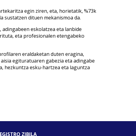
rtekaritza egin ziren, eta, horietatik, %73k
la sustatzen dituen mekanismoa da.
 adingabeen eskolatzea eta lanbide
rituta, eta profesionalen etengabeko
profilaren eraldaketan duten eragina,
aisia egituratuaren gabezia eta adingabe
oa, hezkuntza esku-hartzea eta laguntza
EGISTRO ZIBILA