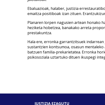
Ebaluazioak, halaber, justizia errestauratib
emaitza positiboak izan zituen. Erantzukiz
Planaren lorpen nagusien artean honako ha
heziketa hobetzea, banakako arreta proport
prestakuntza.
Hala ere, erronka garrantzitsuek indarrean j
sustantzien kontsumoa, osasun mentaleko a
batzuen familia-prekarietatea. Erronka hor
psikosoziala uztartuko dituen ikuspegi inte
JUSTIZIA EZAGUTU