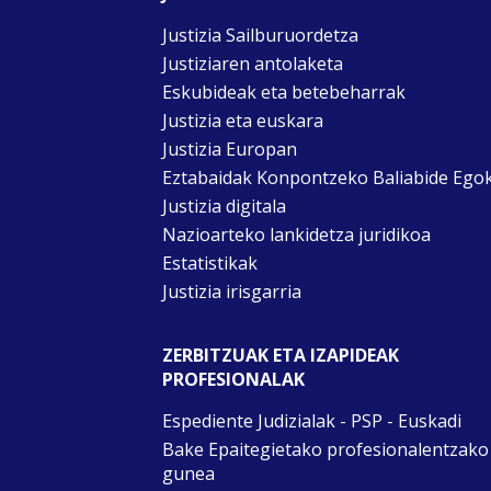
Justizia Sailburuordetza
Justiziaren antolaketa
Eskubideak eta betebeharrak
Justizia eta euskara
Justizia Europan
Eztabaidak Konpontzeko Baliabide Ego
Justizia digitala
Nazioarteko lankidetza juridikoa
Estatistikak
Justizia irisgarria
ZERBITZUAK ETA IZAPIDEAK
PROFESIONALAK
Espediente Judizialak - PSP - Euskadi
Bake Epaitegietako profesionalentzako
gunea