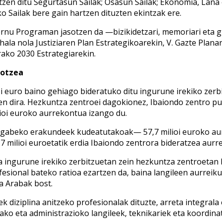
otzen ditu Segurtasun Sailak; Osasun Sailak; Ekonomia, Lana
 Sailak bere gain hartzen dituzten ekintzak ere.
bernu Programan jasotzen da —bizikidetzari, memoriari eta 
 hala nola Justiziaren Plan Estrategikoarekin, V. Gazte Plan
ako 2030 Estrategiarekin.
dotzea
lioi euro baino gehiago bideratuko ditu ingurune irekiko zer
en dira. Hezkuntza zentroei dagokionez, Ibaiondo zentro pub
lioi euroko aurrekontua izango du.
ik gabeko erakundeek kudeatutakoak— 57,7 milioi euroko au
7 milioi euroetatik erdia Ibaiondo zentrora bideratzea aurre
a ingurune irekiko zerbitzuetan zein hezkuntza zentroetan 
esional bateko ratioa ezartzen da, baina langileen aurreik
ta Arabak bost.
ek diziplina anitzeko profesionalak dituzte, arreta integral
ko eta administrazioko langileek, teknikariek eta koordinatz