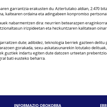
oaren garrantzia erakusten du. Aztertutako aldian, 2.470 bita
una, kaltearen ordaina eta adingabeen konpromiso pertsona
uek nabarmentzen dira: neurrien betearazpen eraginkorra,
zionaltasun irizpideetan eta hezkuntzaren kalitatean oinar
arraitzen dute; adibidez, teknologia berriek gazteen delitu 
razoen gorakada, sexu-askatasunarekin lotutako delituak, 
iek guztiek indartu egiten dute datozen urteetan prebentzi
gral bati eusteko beharra.
INFORMAZIO OROKORRA
ERR