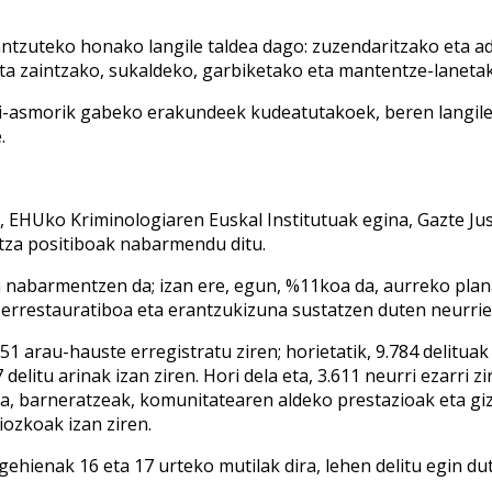
antzuteko honako langile taldea dago: zuzendaritzako eta a
e eta zaintzako, sukaldeko, garbiketako eta mantentze-lanetak
bazi-asmorik gabeko erakundeek kudeatutakoek, beren langil
.
z, EHUko Kriminologiaren Euskal Institutuak egina, Gazte Just
itza positiboak nabarmendu ditu.
 nabarmentzen da; izan ere, egun, %11koa da, aurreko pl
, errestauratiboa eta erantzukizuna sustatzen duten neurri
1 arau-hauste erregistratu ziren; horietatik, 9.784 delituak
elitu arinak izan ziren. Hori dela eta, 3.611 neurri ezarri zi
na, barneratzeak, komunitatearen aldeko prestazioak eta giz
iozkoak izan ziren.
gehienak 16 eta 17 urteko mutilak dira, lehen delitu egin 