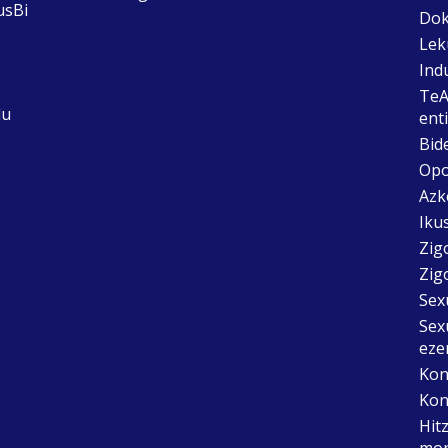
usBi
Dok
Lek
Ind
TeA
du
ent
Bid
Opo
Azk
Ikus
Zig
Zig
Sex
Sex
eze
Kon
Kon
Hit
mon