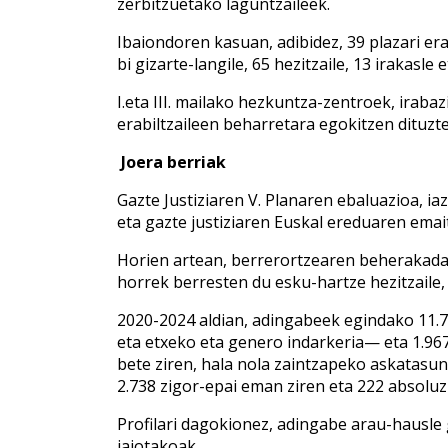
zerbitzuetako laguntzaileek.
Ibaiondoren kasuan, adibidez, 39 plazari er
bi gizarte-langile, 65 hezitzaile, 13 irakasl
I.eta III. mailako hezkuntza-zentroek, ira
erabiltzaileen beharretara egokitzen dituzte
Joera berriak
Gazte Justiziaren V. Planaren ebaluazioa, ia
eta gazte justiziaren Euskal ereduaren ema
Horien artean, berrerortzearen beherakada
horrek berresten du esku-hartze hezitzaile
2020-2024 aldian, adingabeek egindako 11.75
eta etxeko eta genero indarkeria— eta 1.967 d
bete ziren, hala nola zaintzapeko askatasu
2.738 zigor-epai eman ziren eta 222 absoluz
Profilari dagokionez, adingabe arau-hausle 
jaiotakoak.