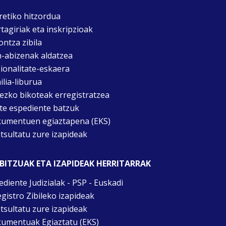
retiko hitzordua
rtagiriak eta inskripzioak
ontza zibila
n-abizenak aldatzea
ionalitate-eskaera
ilia-liburua
tezko bikoteak erregistratzea
te espediente batzuk
umentuen egiaztapena (EKS)
tsultatu zure izapideak
BITZUAK ETA IZAPIDEAK HERRITARRAK
ediente Judizialak - PSP - Euskadi
egistro Zibileko izapideak
tsultatu zure izapideak
umentuak Egiaztatu (EKS)