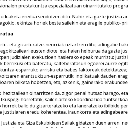
esionalen prestakuntza espezializatuan oinarritutako progr
udeaketa eredua sendotzen ditu. Nahiz eta gazte justizia ar
agokio, ekintza horiek beste sailekin eta eragile publiko-pr
eratua
arte- eta gizarteratze-neurriak uztartzen ditu, adingabe ba
egokitzaileari eusten diote, eta haien helburua da gazte jus
pen judizialen exekuzioen hasierako epeak murriztu; justiz
berrikusi eta bateratu, kalteberatasun egoerei aurre egitek
zkuntza-esparruko arrisku eta babes faktoreak detektatzea;
akoitzaren erantzukizun-esparrutik; inplikatuak dauden erag
zioaren bilketa hobetzea, eta, azkenik, gainerako erakunde
o hezitzailean oinarritzen da, zigor penal hutsaz harago, et
. Ikuspegi horretatik, sailen arteko koordinazioa funtsezko
orrek balio du gizarteratzeko eta laneratzeko ibilbide pert
e justiziaren eredu koherentea, iraunkorra eta adingabear
a Justizia eta Giza Eskubideen Sailak gidatzen duen arren, n