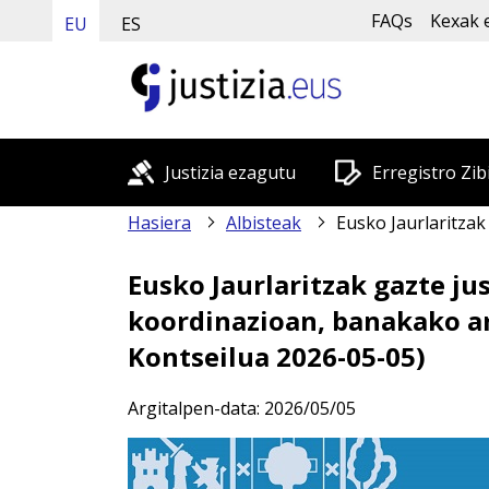
FAQs
Kexak 
EU
ES
Justizia ezagutu
Erregistro Zib
Hasiera
Albisteak
Eusko Jaurlaritzak gazte justiziako plan berri bat onartu du, erakundeen art
Eusko Jaurlaritzak gazte ju
koordinazioan, banakako ar
Kontseilua 2026-05-05)
Argitalpen-data:
2026/05/05