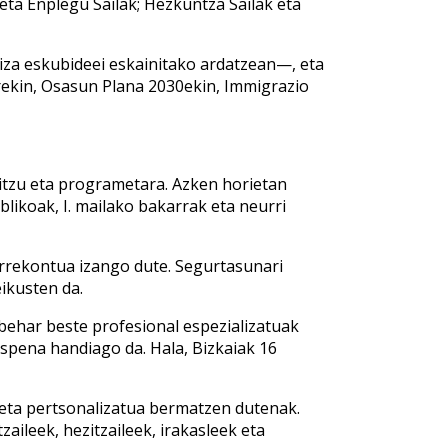
 eta Enplegu Sailak; Hezkuntza Sailak eta
giza eskubideei eskainitako ardatzean—, eta
arekin, Osasun Plana 2030ekin, Immigrazio
bitzu eta programetara. Azken horietan
likoak, I. mailako bakarrak eta neurri
rrekontua izango dute. Segurtasunari
ikusten da.
behar beste profesional espezializatuak
uspena handiago da. Hala, Bizkaiak 16
a eta pertsonalizatua bermatzen dutenak.
aileek, hezitzaileek, irakasleek eta