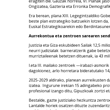
eragiten die. Gauzak horrela, VI. Planak jas
Ongizatea, Gazteria eta Erronka Demografiko
Era berean, plana XIII. Legegintzaldiko Go
beste plan estrategiko batzuekin lotzen da,
Euskal Estrategikoarekin edo Berdintasuner
Aurrekontua eta zentroen sarearen sen
Justizia eta Giza eskubideen Sailak 12,5 mi
neurri judizialak barneratzerik gabe betetz
murriztaileenak betetzen dituenak, ia 43 mi
I.eta III. mailako zentroek —irabazi-asmor
dagokionez, arlo horretara bideratutako 14,
2025-2029 aldirako, planean aurreikusten d
izatea. Ingurune irekian 15 adingabeko prof
profesional izango ditu, Gipuzkoak zortzi e
Bestalde, gazte justiziako hezkuntza zentro
Lantalde horiek osatzen dituzte zuzendaritza