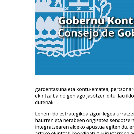
gardentasuna eta kontu-ematea, pertsonaren
ekintza baino gehiago jasotzen ditu, lau ild
dutenak.
Lehen ildo estrategikoa zigor-legea urratze
haurren eta nerabeen ongizatea sendotzera e
integratzearen aldeko apustua egiten du, e
arteko ekintzak koordinatuz. Hirugarrena e