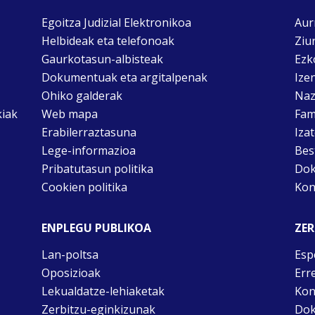
Egoitza Judizial Elektronikoa
Aur
Helbideak eta telefonoak
Ziu
Gaurkotasun-albisteak
Ezk
Dokumentuak eta argitalpenak
Ize
Ohiko galderak
Naz
kiak
Web mapa
Fam
Erabilerraztasuna
Iza
Lege-informazioa
Bes
Pribatutasun politika
Dok
Cookien politika
Kon
ENPLEGU PUBLIKOA
ZER
Lan-poltsa
Esp
Oposizioak
Err
Lekualdatze-lehiaketak
Kon
Zerbitzu-eginkizunak
Dok