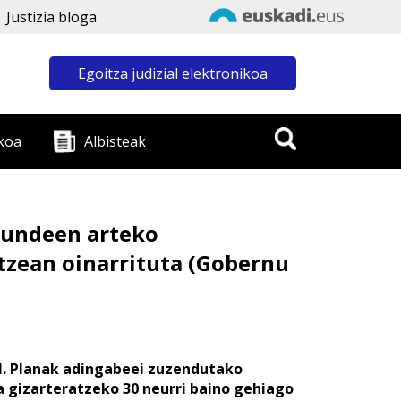
Justizia bloga
Egoitza judizial elektronikoa
koa
Albisteak
akundeen arteko
tzean oinarrituta (Gobernu
VI. Planak adingabeei zuzendutako
ta gizarteratzeko 30 neurri baino gehiago