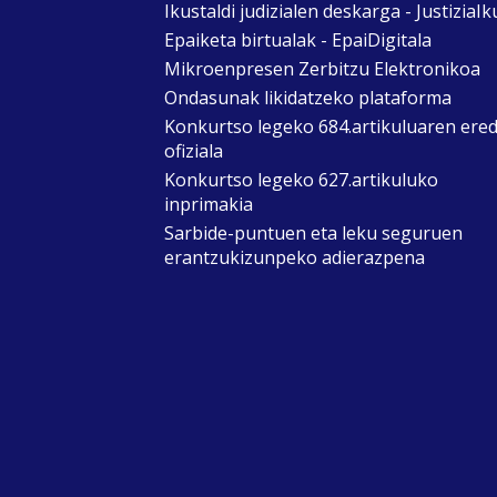
Ikustaldi judizialen deskarga - JustiziaIk
Epaiketa birtualak - EpaiDigitala
Mikroenpresen Zerbitzu Elektronikoa
Ondasunak likidatzeko plataforma
Konkurtso legeko 684.artikuluaren ere
ofiziala
Konkurtso legeko 627.artikuluko
inprimakia
Sarbide-puntuen eta leku seguruen
erantzukizunpeko adierazpena