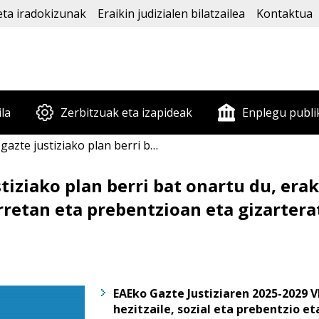
eta iradokizunak
Eraikin judizialen bilatzailea
Kontaktua
ila
Zerbitzuak eta izapideak
Enplegu publi
eko koordinazioan, banakako arretan eta prebentzioan eta gizarteratzean oinarrituta (Gobernu Kontseilua 2026-05-05)
stiziako plan berri bat onartu du, er
retan eta prebentzioan eta gizartera
EAEko Gazte Justiziaren 2025-2029 
hezitzaile, sozial eta prebentzio e