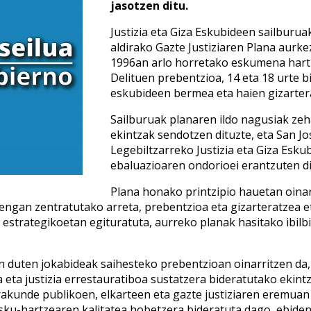
jasotzen ditu.
Justizia eta Giza Eskubideen sailburu
aldirako Gazte Justiziaren Plana aurk
1996an arlo horretako eskumena hartu
Delituen prebentzioa, 14 eta 18 urte 
eskubideen bermea eta haien gizartera
Sailburuak planaren ildo nagusiak zeh
ekintzak sendotzen dituzte, eta San 
Legebiltzarreko Justizia eta Giza Esk
ebaluazioaren ondorioei erantzuten di
Plana honako printzipio hauetan oinar
gan zentratutako arreta, prebentzioa eta gizarteratzea et
o estrategikoetan egituratuta, aurreko planak hasitako ibil
n duten jokabideak saihesteko prebentzioan oinarritzen da, 
ta justizia errestauratiboa sustatzera bideratutako ekintze
rakunde publikoen, elkarteen eta gazte justiziaren eremuan
sku-hartzearen kalitatea hobetzera bideratuta dago, ebide