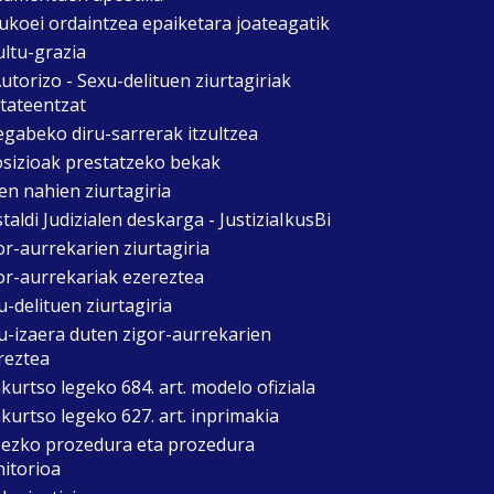
ukoei ordaintzea epaiketara joateagatik
ultu-grazia
utorizo - Sexu-delituen ziurtagiriak
itateentzat
egabeko diru-sarrerak itzultzea
sizioak prestatzeko bekak
en nahien ziurtagiria
taldi Judizialen deskarga - JustiziaIkusBi
or-aurrekarien ziurtagiria
or-aurrekariak ezereztea
u-delituen ziurtagiria
u-izaera duten zigor-aurrekarien
reztea
kurtso legeko 684. art. modelo ofiziala
kurtso legeko 627. art. inprimakia
zezko prozedura eta prozedura
itorioa