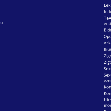
Lek
Ind
TeA
du
ent
Bid
Opo
Azk
Ikus
Zig
Zig
Sex
Sex
eze
Kon
Kon
Hit
mon