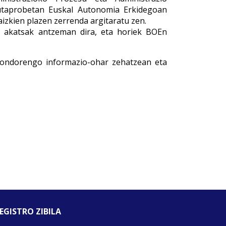
taprobetan Euskal Autonomia Erkidegoan
aizkien plazen zerrenda argitaratu zen.
n akatsak antzeman dira, eta horiek BOEn
 ondorengo informazio-ohar zehatzean eta
EGISTRO ZIBILA