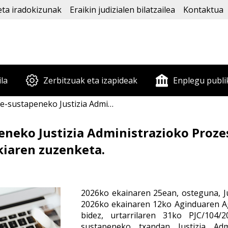
eta iradokizunak
Eraikin judizialen bilatzailea
Kontaktua
ila
Zerbitzuak eta izapideak
Enplegu publi
razioko Prozesu eta Administrazio Kudeaketako plazen iragarkiaren zuzenketa.
eneko Justizia Administrazioko Proze
kiaren zuzenketa.
2026ko ekainaren 25ean, osteguna, Ju
2026ko ekainaren 12ko Aginduaren A
bidez, urtarrilaren 31ko PJC/104/
sustapeneko txandan Justizia Adm