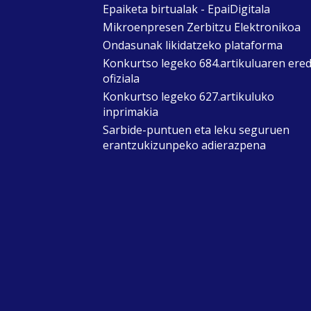
Epaiketa birtualak - EpaiDigitala
Mikroenpresen Zerbitzu Elektronikoa
Ondasunak likidatzeko plataforma
Konkurtso legeko 684.artikuluaren ere
ofiziala
Konkurtso legeko 627.artikuluko
inprimakia
Sarbide-puntuen eta leku seguruen
erantzukizunpeko adierazpena