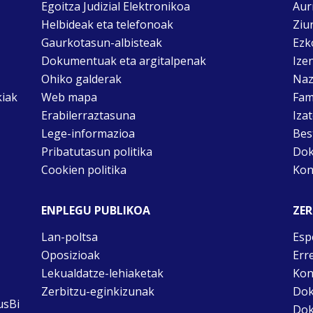
Egoitza Judizial Elektronikoa
Aur
Helbideak eta telefonoak
Ziu
Gaurkotasun-albisteak
Ezk
Dokumentuak eta argitalpenak
Ize
Ohiko galderak
Naz
kiak
Web mapa
Fam
Erabilerraztasuna
Iza
Lege-informazioa
Bes
Pribatutasun politika
Dok
Cookien politika
Kon
ENPLEGU PUBLIKOA
ZER
Lan-poltsa
Esp
Oposizioak
Err
Lekualdatze-lehiaketak
Kon
Zerbitzu-eginkizunak
Dok
usBi
Dok