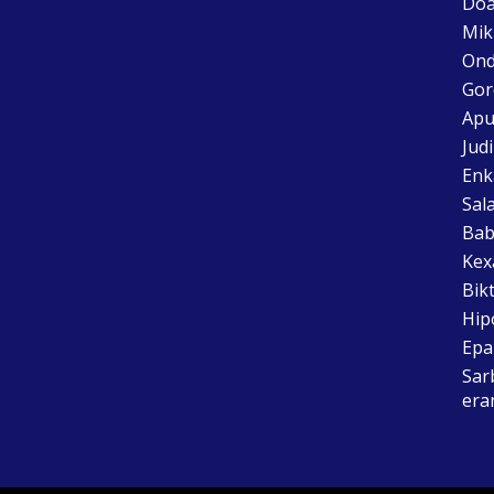
Doa
Mik
Ond
Gor
Apu
Jud
Enk
Sal
Bab
Kex
Bik
Hip
Epai
Sar
era