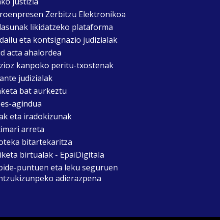
ko justizia
roenpresen Zerbitzu Elektronikoa
asunak likidatzeko plataforma
dailu eta kontsignazio judizialak
d acta ahalordea
izioz kanpoko peritu-txostenak
ante judizialak
aketa bat aurkeztu
es-agindua
ak eta iradokizunak
timari arreta
oteka bitartekaritza
keta birtualak - EpaiDigitala
bide-puntuen eta leku seguruen
ntzukizunpeko adierazpena