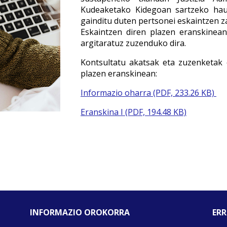
Kudeaketako Kidegoan sartzeko hau
gainditu duten pertsonei eskaintzen z
Eskaintzen diren plazen eranskinea
argitaratuz zuzenduko dira.
Kontsultatu akatsak eta zuzenketak
plazen eranskinean:
Informazio oharra (PDF, 233.26 KB)
Eranskina I (PDF, 194.48 KB)
INFORMAZIO OROKORRA
ERR