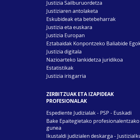
Justizia Sailburuordetza
Justiziaren antolaketa
Eskubideak eta betebeharrak
Justizia eta euskara
Justizia Europan
Eztabaidak Konpontzeko Baliabide Ego
Justizia digitala
Nazioarteko lankidetza juridikoa
Estatistikak
Justizia irisgarria
ZERBITZUAK ETA IZAPIDEAK
PROFESIONALAK
Espediente Judizialak - PSP - Euskadi
Bake Epaitegietako profesionalentzako
gunea
Ikustaldi judizialen deskarga - JustiziaIk