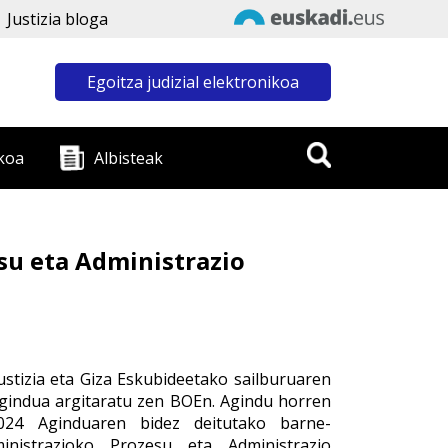
Justizia bloga
Egoitza judizial elektronikoa
koa
Albisteak
su eta Administrazio
stizia eta Giza Eskubideetako sailburuaren
gindua argitaratu zen BOEn. Agindu horren
2024 Aginduaren bidez deitutako barne-
inistrazioko Prozesu eta Administrazio