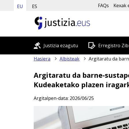
FAQs
Kexak 
EU
ES
Justizia ezagutu
Erregistro Zib
Hasiera
Albisteak
Argitaratu da barne-sustapeneko Justizia Administ
Argitaratu da barne-sustap
Kudeaketako plazen iragar
Argitalpen-data:
2026/06/25