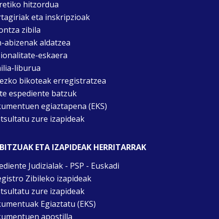
retiko hitzordua
rtagiriak eta inskripzioak
ontza zibila
n-abizenak aldatzea
ionalitate-eskaera
ilia-liburua
tezko bikoteak erregistratzea
te espediente batzuk
umentuen egiaztapena (EKS)
tsultatu zure izapideak
BITZUAK ETA IZAPIDEAK HERRITARRAK
ediente Judizialak - PSP - Euskadi
egistro Zibileko izapideak
tsultatu zure izapideak
umentuak Egiaztatu (EKS)
umentuen apostilla