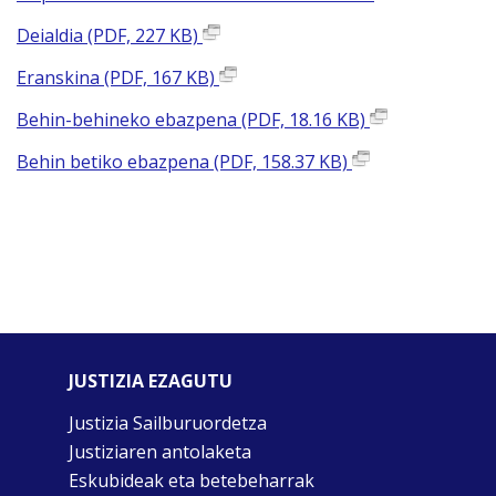
Deialdia (PDF, 227 KB)
Eranskina (PDF, 167 KB)
Behin-behineko ebazpena (PDF, 18.16 KB)
Behin betiko ebazpena (PDF, 158.37 KB)
JUSTIZIA EZAGUTU
Justizia Sailburuordetza
Justiziaren antolaketa
Eskubideak eta betebeharrak