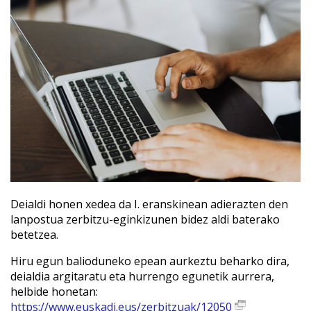
Deialdi honen xedea da I. eranskinean adierazten den
lanpostua zerbitzu-eginkizunen bidez aldi baterako
betetzea.
Hiru egun balioduneko epean aurkeztu beharko dira,
deialdia argitaratu eta hurrengo egunetik aurrera,
helbide honetan:
https://www.euskadi.eus/zerbitzuak/12050