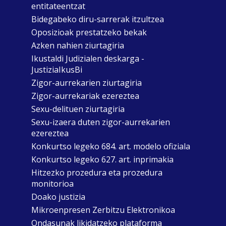
entitateentzat
Bidegabeko diru-sarrerak itzultzea
Oposizioak prestatzeko bekak
Azken nahien ziurtagiria
Ikustaldi Judizialen deskarga -
JustiziaIkusBi
Zigor-aurrekarien ziurtagiria
Zigor-aurrekariak ezereztea
Sexu-delituen ziurtagiria
Sexu-izaera duten zigor-aurrekarien
ezereztea
Konkurtso legeko 684. art. modelo ofiziala
Konkurtso legeko 627. art. inprimakia
Hitzezko prozedura eta prozedura
monitorioa
Doako justizia
Mikroenpresen Zerbitzu Elektronikoa
Ondasunak likidatzeko plataforma