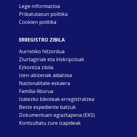
Lege-informazioa
Pribatutasun politika
Cookien politika
ERREGISTRO ZIBILA
Aurretiko hitzordua
Ziurtagiriak eta inskripzioak
Ezkontza zibila
Izen-abizenak aldatzea
Nazionalitate-eskaera
Familia-liburua
Izatezko bikoteak erregistratzea
Beste espediente batzuk
Dokumentuen egiaztapena (EKS)
Kontsultatu zure izapideak