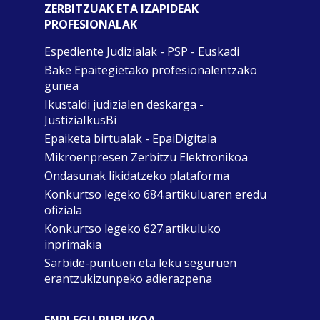
ZERBITZUAK ETA IZAPIDEAK
PROFESIONALAK
Espediente Judizialak - PSP - Euskadi
Bake Epaitegietako profesionalentzako
gunea
Ikustaldi judizialen deskarga -
JustiziaIkusBi
Epaiketa birtualak - EpaiDigitala
Mikroenpresen Zerbitzu Elektronikoa
Ondasunak likidatzeko plataforma
Konkurtso legeko 684.artikuluaren eredu
ofiziala
Konkurtso legeko 627.artikuluko
inprimakia
Sarbide-puntuen eta leku seguruen
erantzukizunpeko adierazpena