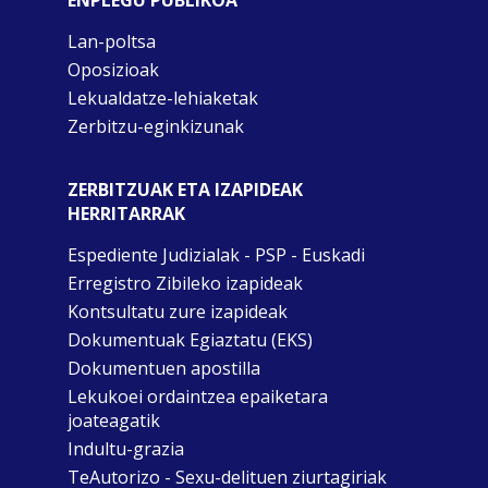
ENPLEGU PUBLIKOA
Lan-poltsa
Oposizioak
Lekualdatze-lehiaketak
Zerbitzu-eginkizunak
ZERBITZUAK ETA IZAPIDEAK
HERRITARRAK
Espediente Judizialak - PSP - Euskadi
Erregistro Zibileko izapideak
Kontsultatu zure izapideak
Dokumentuak Egiaztatu (EKS)
Dokumentuen apostilla
Lekukoei ordaintzea epaiketara
joateagatik
Indultu-grazia
TeAutorizo - Sexu-delituen ziurtagiriak