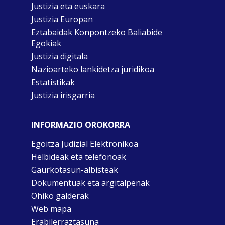
Justizia eta euskara
Justizia Europan
Eztabaidak Konpontzeko Baliabide
Egokiak
Justizia digitala
Nazioarteko lankidetza juridikoa
Estatistikak
Justizia irisgarria
INFORMAZIO OROKORRA
Egoitza Judizial Elektronikoa
Helbideak eta telefonoak
Gaurkotasun-albisteak
Dokumentuak eta argitalpenak
Ohiko galderak
Web mapa
Erabilerraztasuna