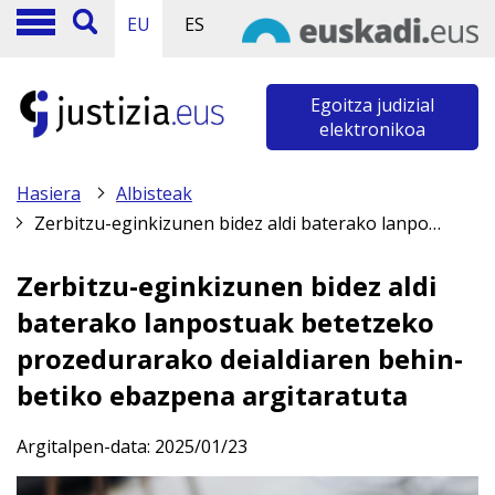
EU
ES
Egoitza judizial
elektronikoa
Hasiera
Albisteak
Zerbitzu-eginkizunen bidez aldi baterako lanpostuak betetzeko prozedurarako deialdiaren behin-betiko ebazpena argitaratuta
Zerbitzu-eginkizunen bidez aldi
baterako lanpostuak betetzeko
prozedurarako deialdiaren behin-
betiko ebazpena argitaratuta
Argitalpen-data:
2025/01/23