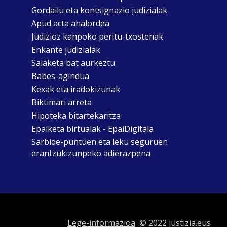
Gordailu eta kontsignazio judizialak
Apud acta ahalordea
Judizioz kanpoko peritu-txostenak
Enkante judizialak
Salaketa bat aurkeztu
Babes-agindua
Kexak eta iradokizunak
Biktimari arreta
Hipoteka bitartekaritza
Epaiketa birtualak - EpaiDigitala
Sarbide-puntuen eta leku seguruen
erantzukizunpeko adierazpena
Lege-informazioa
© 2022 justizia.eus