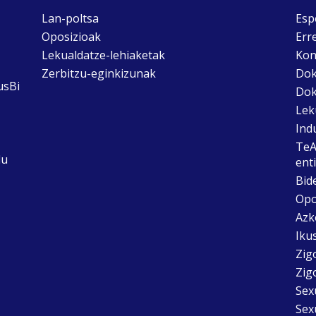
Lan-poltsa
Esp
Oposizioak
Err
Lekualdatze-lehiaketak
Kon
Zerbitzu-eginkizunak
Dok
usBi
Dok
Lek
Ind
TeA
du
ent
Bid
Opo
Azk
Ikus
Zig
Zig
Sex
Sex