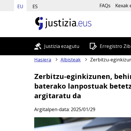
FAQs
Kexak 
EU
ES
Justizia ezagutu
Erregistro Zib
Hasiera
Albisteak
Zerbitzu-eginkizunen, behin-behineko atxikipenaren eta ordezkapen berti
Zerbitzu-eginkizunen, behi
baterako lanpostuak betet
argitaratu da
Argitalpen-data:
2025/01/29