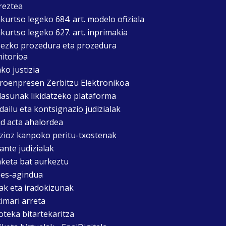
reztea
kurtso legeko 684. art. modelo ofiziala
kurtso legeko 627. art. inprimakia
zezko prozedura eta prozedura
itorioa
ko justizia
roenpresen Zerbitzu Elektronikoa
asunak likidatzeko plataforma
dailu eta kontsignazio judizialak
d acta ahalordea
izioz kanpoko peritu-txostenak
ante judizialak
aketa bat aurkeztu
es-agindua
ak eta iradokizunak
timari arreta
oteka bitartekaritza