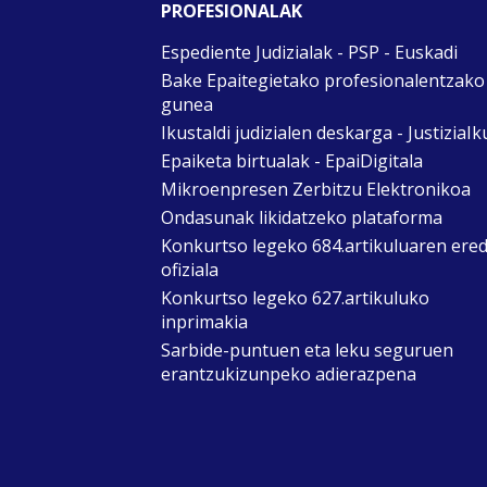
PROFESIONALAK
Espediente Judizialak - PSP - Euskadi
Bake Epaitegietako profesionalentzako
gunea
Ikustaldi judizialen deskarga - JustiziaIk
Epaiketa birtualak - EpaiDigitala
Mikroenpresen Zerbitzu Elektronikoa
Ondasunak likidatzeko plataforma
Konkurtso legeko 684.artikuluaren ere
ofiziala
Konkurtso legeko 627.artikuluko
inprimakia
Sarbide-puntuen eta leku seguruen
erantzukizunpeko adierazpena