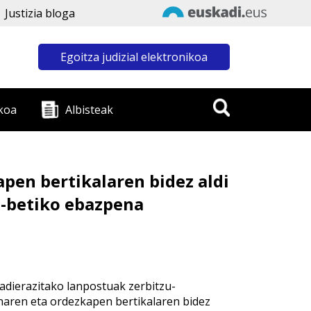
Justizia bloga
Egoitza judizial elektronikoa
koa
Albisteak
pen bertikalaren bidez aldi
n-betiko ebazpena
 adierazitako lanpostuak zerbitzu-
naren eta ordezkapen bertikalaren bidez