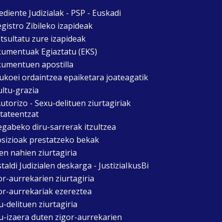
ediente Judizialak - PSP - Euskadi
egistro Zibileko izapideak
tsultatu zure izapideak
umentuak Egiaztatu (EKS)
umentuen apostilla
ukoei ordaintzea epaiketara joateagatik
ultu-grazia
utorizo - Sexu-delituen ziurtagiriak
itateentzat
egabeko diru-sarrerak itzultzea
sizioak prestatzeko bekak
en nahien ziurtagiria
taldi Judizialen deskarga - JustiziaIkusBi
or-aurrekarien ziurtagiria
or-aurrekariak ezereztea
u-delituen ziurtagiria
u-izaera duten zigor-aurrekarien