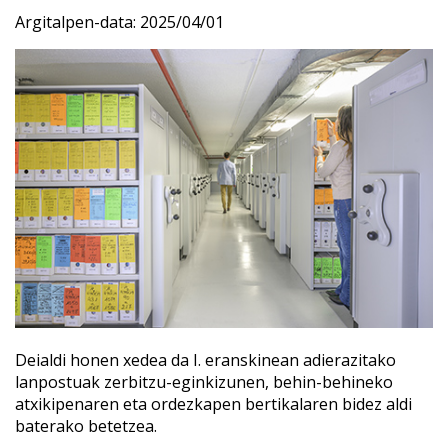
Argitalpen-data:
2025/04/01
Deialdi honen xedea da I. eranskinean adierazitako
lanpostuak zerbitzu-eginkizunen, behin-behineko
atxikipenaren eta ordezkapen bertikalaren bidez aldi
baterako betetzea.