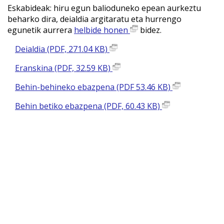
Eskabideak: hiru egun balioduneko epean aurkeztu
beharko dira, deialdia argitaratu eta hurrengo
egunetik aurrera
helbide honen
bidez.
Deialdia (PDF, 271.04 KB)
Eranskina (PDF, 32.59 KB)
Behin-behineko ebazpena (PDF 53.46 KB)
Behin betiko ebazpena (PDF, 60.43 KB)