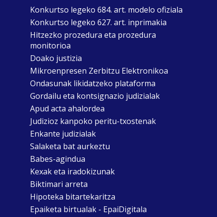
Konkurtso legeko 684. art. modelo ofiziala
Konkurtso legeko 627. art. inprimakia
Hitzezko prozedura eta prozedura
monitorioa
Doako justizia
Mikroenpresen Zerbitzu Elektronikoa
Ondasunak likidatzeko plataforma
Gordailu eta kontsignazio judizialak
Apud acta ahalordea
Judizioz kanpoko peritu-txostenak
Enkante judizialak
Salaketa bat aurkeztu
Babes-agindua
Kexak eta iradokizunak
Biktimari arreta
Hipoteka bitartekaritza
Epaiketa birtualak - EpaiDigitala