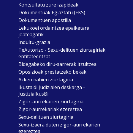
Kontsultatu zure izapideak
Dokumentuak Egiaztatu (EKS)
Dokumentuen apostilla
Lekukoei ordaintzea epaiketara
joateagatik
Indultu-grazia
TeAutorizo - Sexu-delituen ziurtagiriak
entitateentzat
Bidegabeko diru-sarrerak itzultzea
Oposizioak prestatzeko bekak
Azken nahien ziurtagiria
Ikustaldi Judizialen deskarga -
JustiziaIkusBi
Zigor-aurrekarien ziurtagiria
Zigor-aurrekariak ezereztea
Sexu-delituen ziurtagiria
Sexu-izaera duten zigor-aurrekarien
ezereztea