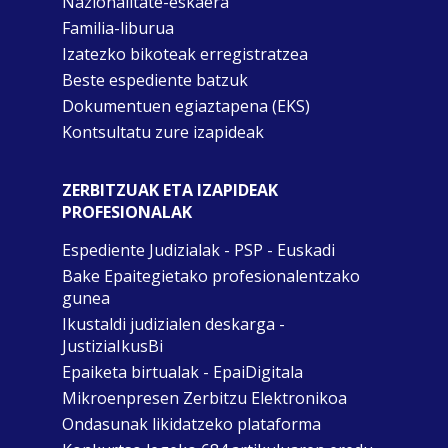
Nazionalitate-eskaera
Familia-liburua
Izatezko bikoteak erregistratzea
Beste espediente batzuk
Dokumentuen egiaztapena (EKS)
Kontsultatu zure izapideak
ZERBITZUAK ETA IZAPIDEAK
PROFESIONALAK
Espediente Judizialak - PSP - Euskadi
Bake Epaitegietako profesionalentzako
gunea
Ikustaldi judizialen deskarga -
JustiziaIkusBi
Epaiketa birtualak - EpaiDigitala
Mikroenpresen Zerbitzu Elektronikoa
Ondasunak likidatzeko plataforma