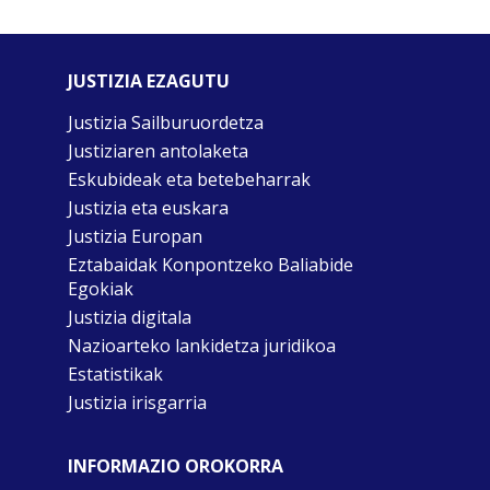
JUSTIZIA EZAGUTU
Justizia Sailburuordetza
Justiziaren antolaketa
Eskubideak eta betebeharrak
Justizia eta euskara
Justizia Europan
Eztabaidak Konpontzeko Baliabide
Egokiak
Justizia digitala
Nazioarteko lankidetza juridikoa
Estatistikak
Justizia irisgarria
INFORMAZIO OROKORRA