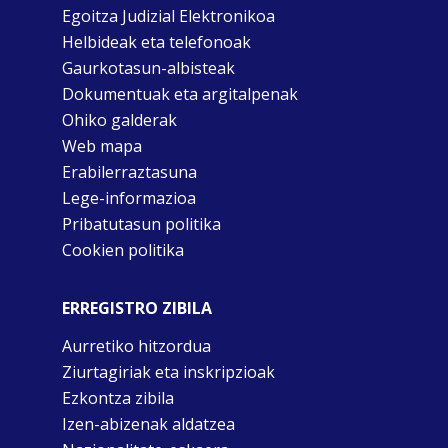
Egoitza Judizial Elektronikoa
Helbideak eta telefonoak
Gaurkotasun-albisteak
Dokumentuak eta argitalpenak
Ohiko galderak
Web mapa
Erabilerraztasuna
Lege-informazioa
Pribatutasun politika
Cookien politika
ERREGISTRO ZIBILA
Aurretiko hitzordua
Ziurtagiriak eta inskripzioak
Ezkontza zibila
Izen-abizenak aldatzea