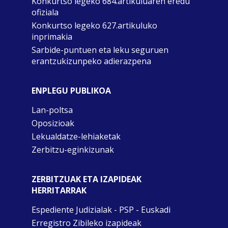
Konkurtso legeko 684.artikuluaren eredu
ofiziala
Konkurtso legeko 627.artikuluko
inprimakia
Sarbide-puntuen eta leku seguruen
erantzukizunpeko adierazpena
ENPLEGU PUBLIKOA
Lan-poltsa
Oposizioak
Lekualdatze-lehiaketak
Zerbitzu-eginkizunak
ZERBITZUAK ETA IZAPIDEAK
HERRITARRAK
Espediente Judizialak - PSP - Euskadi
Erregistro Zibileko izapideak