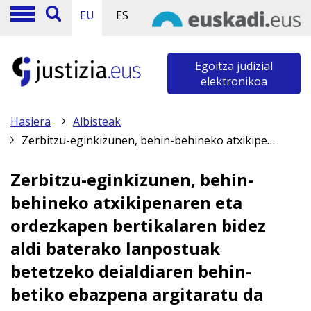
EU
ES
Egoitza judizial
elektronikoa
Hasiera
Albisteak
Zerbitzu-eginkizunen, behin-behineko atxikipenaren eta ordezkapen bertikalaren bidez aldi baterako lanpostuak betetzeko deialdiaren behin-betiko ebazpena argitaratu da
Zerbitzu-eginkizunen, behin-
behineko atxikipenaren eta
ordezkapen bertikalaren bidez
aldi baterako lanpostuak
betetzeko deialdiaren behin-
betiko ebazpena argitaratu da