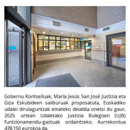
Gobernu Kontseiluak, María Jesús San José Justizia eta
Giza Eskubideen sailburuak proposatuta, Euskadiko
udalei dirulaguntzak emateko deialdia onetsi du gaur,
2025. urtean Udaletako Justizia Bulegoen (UJB)
funtzionamendu-gastuak ordaintzeko. Aurrekontua
478.150 eurokoa da.