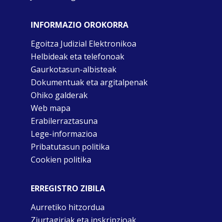
INFORMAZIO OROKORRA
Egoitza Judizial Elektronikoa
Helbideak eta telefonoak
Gaurkotasun-albisteak
Dokumentuak eta argitalpenak
Ohiko galderak
Web mapa
Erabilerraztasuna
Lege-informazioa
Pribatutasun politika
Cookien politika
ERREGISTRO ZIBILA
Aurretiko hitzordua
Ziurtagiriak eta inskripzioak