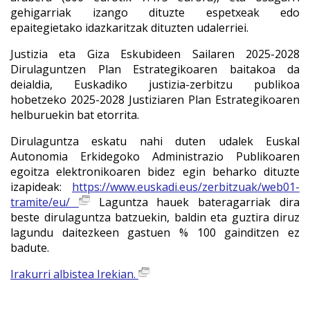
gehigarriak izango dituzte espetxeak edo
epaitegietako idazkaritzak dituzten udalerriei.
Justizia eta Giza Eskubideen Sailaren 2025-2028
Dirulaguntzen Plan Estrategikoaren baitakoa da
deialdia, Euskadiko justizia-zerbitzu publikoa
hobetzeko 2025-2028 Justiziaren Plan Estrategikoaren
helburuekin bat etorrita.
Dirulaguntza eskatu nahi duten udalek Euskal
Autonomia Erkidegoko Administrazio Publikoaren
egoitza elektronikoaren bidez egin beharko dituzte
izapideak:
https://www.euskadi.eus/zerbitzuak/web01-
tramite/eu/
Laguntza hauek bateragarriak dira
beste dirulaguntza batzuekin, baldin eta guztira diruz
lagundu daitezkeen gastuen % 100 gainditzen ez
badute.
Irakurri albistea Irekian.