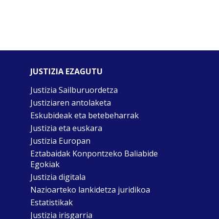
JUSTIZIA EZAGUTU
Justizia Sailburuordetza
Justiziaren antolaketa
Eskubideak eta betebeharrak
Justizia eta euskara
Justizia Europan
Eztabaidak Konpontzeko Baliabide
Egokiak
Justizia digitala
Nazioarteko lankidetza juridikoa
Estatistikak
Justizia irisgarria