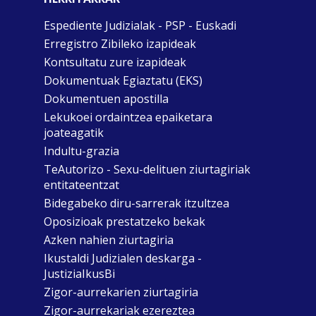
Espediente Judizialak - PSP - Euskadi
Erregistro Zibileko izapideak
Kontsultatu zure izapideak
Dokumentuak Egiaztatu (EKS)
Dokumentuen apostilla
Lekukoei ordaintzea epaiketara
joateagatik
Indultu-grazia
TeAutorizo - Sexu-delituen ziurtagiriak
entitateentzat
Bidegabeko diru-sarrerak itzultzea
Oposizioak prestatzeko bekak
Azken nahien ziurtagiria
Ikustaldi Judizialen deskarga -
JustiziaIkusBi
Zigor-aurrekarien ziurtagiria
Zigor-aurrekariak ezereztea