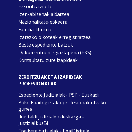
Ezkontza zibila
Izen-abizenak aldatzea
Nazionalitate-eskaera
Familia-liburua
Izatezko bikoteak erregistratzea
Beste espediente batzuk
Dokumentuen egiaztapena (EKS)
Kontsultatu zure izapideak
ZERBITZUAK ETA IZAPIDEAK
PROFESIONALAK
Espediente Judizialak - PSP - Euskadi
Bake Epaitegietako profesionalentzako
gunea
Ikustaldi judizialen deskarga -
JustiziaIkusBi
Epaiketa birtualak - EpaiDigitala