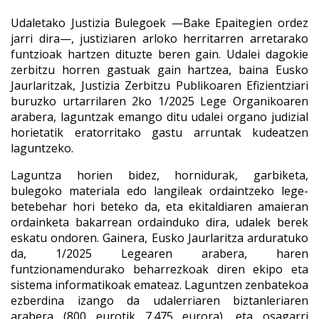
Udaletako Justizia Bulegoek —Bake Epaitegien ordez
jarri dira—, justiziaren arloko herritarren arretarako
funtzioak hartzen dituzte beren gain. Udalei dagokie
zerbitzu horren gastuak gain hartzea, baina Eusko
Jaurlaritzak, Justizia Zerbitzu Publikoaren Efizientziari
buruzko urtarrilaren 2ko 1/2025 Lege Organikoaren
arabera, laguntzak emango ditu udalei organo judizial
horietatik eratorritako gastu arruntak kudeatzen
laguntzeko.
Laguntza horien bidez, hornidurak, garbiketa,
bulegoko materiala edo langileak ordaintzeko lege-
betebehar hori beteko da, eta ekitaldiaren amaieran
ordainketa bakarrean ordainduko dira, udalek berek
eskatu ondoren. Gainera, Eusko Jaurlaritza arduratuko
da, 1/2025 Legearen arabera, haren
funtzionamendurako beharrezkoak diren ekipo eta
sistema informatikoak emateaz. Laguntzen zenbatekoa
ezberdina izango da udalerriaren biztanleriaren
arabera (800 eurotik 7.475 eurora), eta osagarri