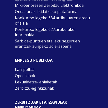
Mikroenpresen Zerbitzu Elektronikoa
Ondasunak likidatzeko plataforma
Konkurtso legeko 684.artikuluaren eredu
ofiziala
Konkurtso legeko 627.artikuluko
inprimakia
Sarbide-puntuen eta leku seguruen
erantzukizunpeko adierazpena
ENPLEGU PUBLIKOA
Lan-poltsa
Oposizioak
Lekualdatze-lehiaketak
Zerbitzu-eginkizunak
ZERBITZUAK ETA IZAPIDEAK
HERRITARRAK