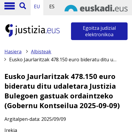
EU
ES
Egoitza judizial
elektronikoa
Hasiera
Albisteak
Eusko Jaurlaritzak 478.150 euro bideratu ditu udaletara Justizia Bulegoen gastuak ordaintzeko (Gobernu Kontseilua 2025-09-09)
Eusko Jaurlaritzak 478.150 euro
bideratu ditu udaletara Justizia
Bulegoen gastuak ordaintzeko
(Gobernu Kontseilua 2025-09-09)
Argitalpen-data:
2025/09/09
Irekia