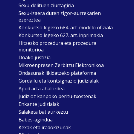
Sexu-delituen ziurtagiria
Sexu-izaera duten zigor-aurrekarien
ezereztea
Konkurtso legeko 684. art. modelo ofiziala
Konkurtso legeko 627. art. inprimakia
Hitzezko prozedura eta prozedura
monitorioa
Doako justizia
Mikroenpresen Zerbitzu Elektronikoa
Ondasunak likidatzeko plataforma
Gordailu eta kontsignazio judizialak
Apud acta ahalordea
Judizioz kanpoko peritu-txostenak
Enkante judizialak
Salaketa bat aurkeztu
Babes-agindua
Kexak eta iradokizunak