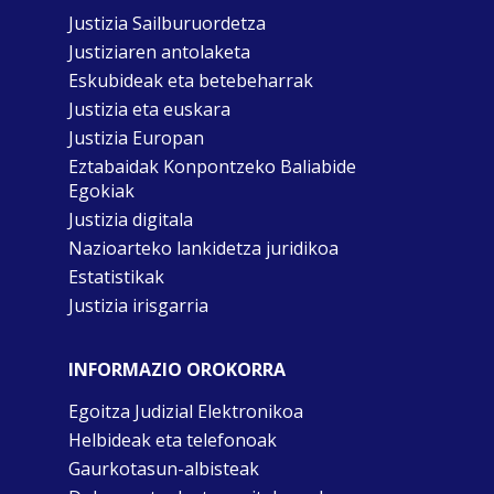
Justizia Sailburuordetza
Justiziaren antolaketa
Eskubideak eta betebeharrak
Justizia eta euskara
Justizia Europan
Eztabaidak Konpontzeko Baliabide
Egokiak
Justizia digitala
Nazioarteko lankidetza juridikoa
Estatistikak
Justizia irisgarria
INFORMAZIO OROKORRA
Egoitza Judizial Elektronikoa
Helbideak eta telefonoak
Gaurkotasun-albisteak