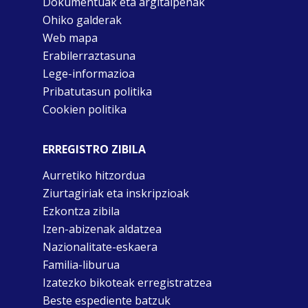
Dokumentuak eta argitalpenak
Ohiko galderak
Web mapa
Erabilerraztasuna
Lege-informazioa
Pribatutasun politika
Cookien politika
ERREGISTRO ZIBILA
Aurretiko hitzordua
Ziurtagiriak eta inskripzioak
Ezkontza zibila
Izen-abizenak aldatzea
Nazionalitate-eskaera
Familia-liburua
Izatezko bikoteak erregistratzea
Beste espediente batzuk