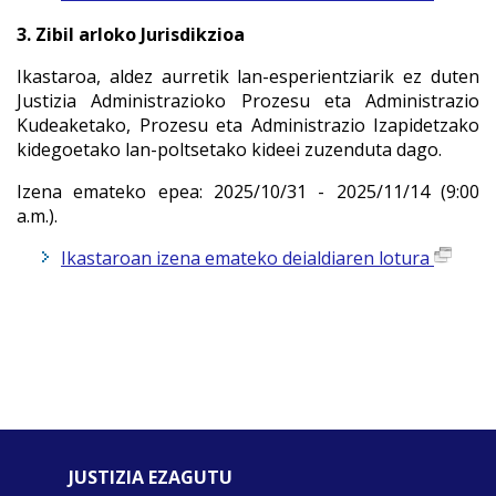
3. Zibil arloko Jurisdikzioa
Ikastaroa, aldez aurretik lan-esperientziarik ez duten
Justizia Administrazioko Prozesu eta Administrazio
Kudeaketako, Prozesu eta Administrazio Izapidetzako
kidegoetako lan-poltsetako kideei zuzenduta dago.
Izena emateko epea:
2025/10/31 - 2025/11/14 (9:00
a.m.).
Ikastaroan izena emateko deialdiaren lotura
JUSTIZIA EZAGUTU