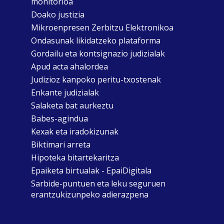
monitorioa
Doako justizia
Mikroenpresen Zerbitzu Elektronikoa
Ondasunak likidatzeko plataforma
Gordailu eta kontsignazio judizialak
Apud acta ahalordea
Judizioz kanpoko peritu-txostenak
Enkante judizialak
Salaketa bat aurkeztu
Babes-agindua
Kexak eta iradokizunak
Biktimari arreta
Hipoteka bitartekaritza
Epaiketa birtualak - EpaiDigitala
Sarbide-puntuen eta leku seguruen
erantzukizunpeko adierazpena