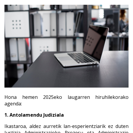
Hona hemen 2025eko laugarren hiruhilekorako
agenda:
1. Antolamendu Judiziala
Ikastaroa, aldez aurretik lan-esperientziarik ez duten
Justizia Administrazioko Prozesu eta Administrazio