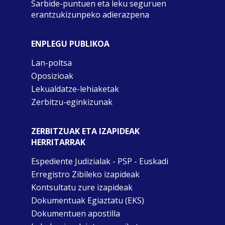
Sarbide-puntuen eta leku seguruen
erantzukizunpeko adierazpena
ENPLEGU PUBLIKOA
Lan-poltsa
Oposizioak
Lekualdatze-lehiaketak
Zerbitzu-eginkizunak
ZERBITZUAK ETA IZAPIDEAK
HERRITARRAK
Espediente Judizialak - PSP - Euskadi
Erregistro Zibileko izapideak
Kontsultatu zure izapideak
Dokumentuak Egiaztatu (EKS)
Dokumentuen apostilla