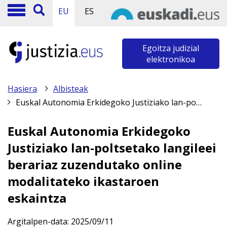
EU
ES
Egoitza judizial
elektronikoa
Hasiera
Albisteak
Euskal Autonomia Erkidegoko Justiziako lan-poltsetako langileei berariaz zuzendutako online modalitateko ikastaroen eskaintza
Euskal Autonomia Erkidegoko
Justiziako lan-poltsetako langileei
berariaz zuzendutako online
modalitateko ikastaroen
eskaintza
Argitalpen-data:
2025/09/11