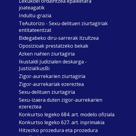
Lekukoei ordaintzea epaiketara
joateagatik
Indultu-grazia
TeAutorizo - Sexu-delituen ziurtagiriak
entitateentzat
Bidegabeko diru-sarrerak itzultzea
Oposizioak prestatzeko bekak
Azken nahien ziurtagiria
Ikustaldi Judizialen deskarga -
JustiziaIkusBi
Zigor-aurrekarien ziurtagiria
Zigor-aurrekariak ezereztea
Sexu-delituen ziurtagiria
Sexu-izaera duten zigor-aurrekarien
ezereztea
Konkurtso legeko 684. art. modelo ofiziala
Konkurtso legeko 627. art. inprimakia
Hitzezko prozedura eta prozedura