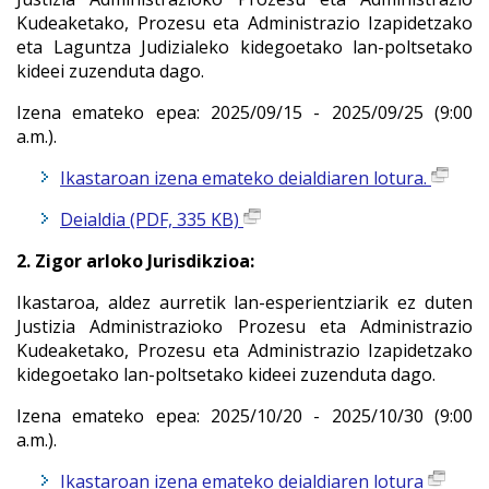
Kudeaketako, Prozesu eta Administrazio Izapidetzako
eta Laguntza Judizialeko kidegoetako lan-poltsetako
kideei zuzenduta dago.
Izena emateko epea: 2025/09/15 - 2025/09/25 (9:00
a.m.).
Ikastaroan izena emateko deialdiaren lotura.
Deialdia (PDF, 335 KB)
2. Zigor arloko Jurisdikzioa:
Ikastaroa, aldez aurretik lan-esperientziarik ez duten
Justizia Administrazioko Prozesu eta Administrazio
Kudeaketako, Prozesu eta Administrazio Izapidetzako
kidegoetako lan-poltsetako kideei zuzenduta dago.
Izena emateko epea: 2025
/10/20 - 2025/10/30 (9:00
a.m.).
Ikastaroan izena emateko deialdiaren lotura