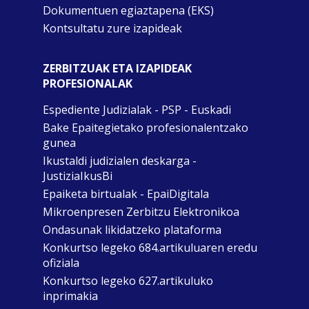
Dokumentuen egiaztapena (EKS)
Kontsultatu zure izapideak
ZERBITZUAK ETA IZAPIDEAK
PROFESIONALAK
Espediente Judizialak - PSP - Euskadi
Bake Epaitegietako profesionalentzako
gunea
Ikustaldi judizialen deskarga -
JustiziaIkusBi
Epaiketa birtualak - EpaiDigitala
Mikroenpresen Zerbitzu Elektronikoa
Ondasunak likidatzeko plataforma
Konkurtso legeko 684.artikuluaren eredu
ofiziala
Konkurtso legeko 627.artikuluko
inprimakia