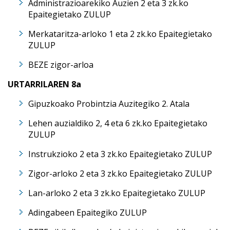
Administrazioarekiko Auzien 2 eta 3 zk.ko
Epaitegietako ZULUP
Merkataritza-arloko 1 eta 2 zk.ko Epaitegietako
ZULUP
BEZE zigor-arloa
URTARRILAREN 8a
Gipuzkoako Probintzia Auzitegiko 2. Atala
Lehen auzialdiko 2, 4 eta 6 zk.ko Epaitegietako
ZULUP
Instrukzioko 2 eta 3 zk.ko Epaitegietako ZULUP
Zigor-arloko 2 eta 3 zk.ko Epaitegietako ZULUP
Lan-arloko 2 eta 3 zk.ko Epaitegietako ZULUP
Adingabeen Epaitegiko ZULUP