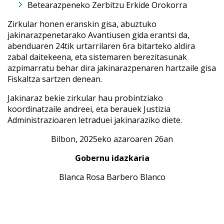
Betearazpeneko Zerbitzu Erkide Orokorra
Zirkular honen eranskin gisa, abuztuko
jakinarazpenetarako Avantiusen gida erantsi da,
abenduaren 24tik urtarrilaren 6ra bitarteko aldira
zabal daitekeena, eta sistemaren berezitasunak
azpimarratu behar dira jakinarazpenaren hartzaile gisa
Fiskaltza sartzen denean.
Jakinaraz bekie zirkular hau probintziako
koordinatzaile andreei, eta berauek Justizia
Administrazioaren letraduei jakinaraziko diete.
Bilbon, 2025eko azaroaren 26an
Gobernu idazkaria
Blanca Rosa Barbero Blanco