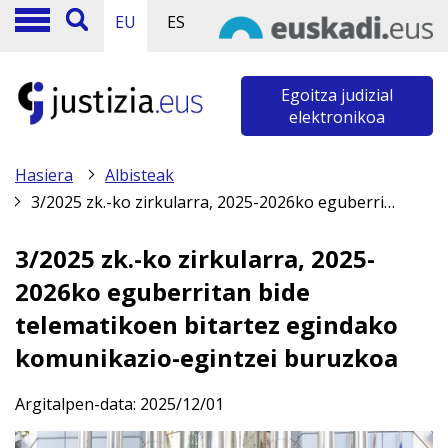
EU
ES
Egoitza judizial
elektronikoa
Hasiera
Albisteak
3/2025 zk.-ko zirkularra, 2025-2026ko eguberritan bide telematikoen bitartez egindako komunikazio-egintzei buruzkoa
3/2025 zk.-ko zirkularra, 2025-
2026ko eguberritan bide
telematikoen bitartez egindako
komunikazio-egintzei buruzkoa
Argitalpen-data:
2025/12/01