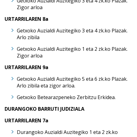
Getxoko Auzialdi Auzitegiko 3 eta 4 zk.ko Plazak.
Zigor arloa
URTARRILAREN 8a
Getxoko Auzialdi Auzitegiko 3 eta 4 zk.ko Plazak.
Arlo zibila
Getxoko Auzialdi Auzitegiko 1 eta 2 zk.ko Plazak.
Zigor arloa
URTARRILAREN 9a
Getxoko Auzialdi Auzitegiko 5 eta 6 zk.ko Plazak.
Arlo zibila eta zigor arloa.
Getxoko Betearazpeneko Zerbitzu Erkidea.
DURANGOKO BARRUTI JUDIZIALA
URTARRILAREN 7a
Durangoko Auzialdi Auzitegiko 1 eta 2 zk.ko