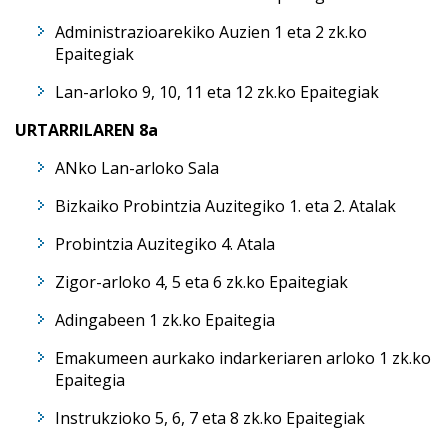
Administrazioarekiko Auzien 1 eta 2 zk.ko
Epaitegiak
Lan-arloko 9, 10, 11 eta 12 zk.ko Epaitegiak
URTARRILAREN 8a
ANko Lan-arloko Sala
Bizkaiko Probintzia Auzitegiko 1. eta 2. Atalak
Probintzia Auzitegiko 4. Atala
Zigor-arloko 4, 5 eta 6 zk.ko Epaitegiak
Adingabeen 1 zk.ko Epaitegia
Emakumeen aurkako indarkeriaren arloko 1 zk.ko
Epaitegia
Instrukzioko 5, 6, 7 eta 8 zk.ko Epaitegiak