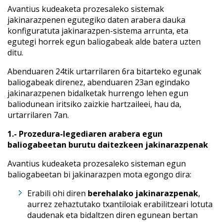
Avantius kudeaketa prozesaleko sistemak
jakinarazpenen egutegiko daten arabera dauka
konfiguratuta jakinarazpen-sistema arrunta, eta
egutegi horrek egun baliogabeak alde batera uzten
ditu.
Abenduaren 24tik urtarrilaren 6ra bitarteko egunak
baliogabeak direnez, abenduaren 23an egindako
jakinarazpenen bidalketak hurrengo lehen egun
baliodunean iritsiko zaizkie hartzaileei, hau da,
urtarrilaren 7an.
1.- Prozedura-legediaren arabera egun
baliogabeetan burutu daitezkeen jakinarazpenak
Avantius kudeaketa prozesaleko sisteman egun
baliogabeetan bi jakinarazpen mota egongo dira:
Erabili ohi diren
berehalako jakinarazpenak
,
aurrez zehaztutako txantiloiak erabilitzeari lotuta
daudenak eta bidaltzen diren egunean bertan