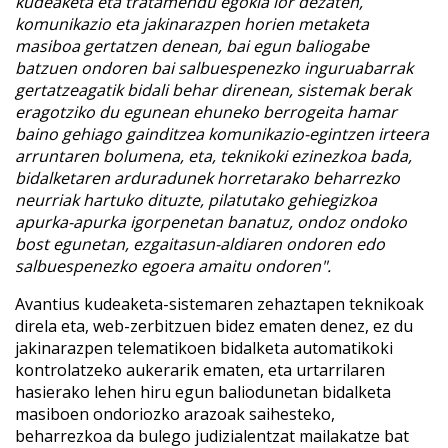
kudeaketa eta tratamendu egokia lor dezaten,
komunikazio eta jakinarazpen horien metaketa
masiboa gertatzen denean, bai egun baliogabe
batzuen ondoren bai salbuespenezko inguruabarrak
gertatzeagatik bidali behar direnean, sistemak berak
eragotziko du egunean ehuneko berrogeita hamar
baino gehiago gainditzea komunikazio-egintzen irteera
arruntaren bolumena, eta, teknikoki ezinezkoa bada,
bidalketaren arduradunek horretarako beharrezko
neurriak hartuko dituzte, pilatutako gehiegizkoa
apurka-apurka igorpenetan banatuz, ondoz ondoko
bost egunetan, ezgaitasun-aldiaren ondoren edo
salbuespenezko egoera amaitu ondoren".
Avantius kudeaketa-sistemaren zehaztapen teknikoak
direla eta, web-zerbitzuen bidez ematen denez, ez du
jakinarazpen telematikoen bidalketa automatikoki
kontrolatzeko aukerarik ematen, eta urtarrilaren
hasierako lehen hiru egun baliodunetan bidalketa
masiboen ondoriozko arazoak saihesteko,
beharrezkoa da bulego judizialentzat mailakatze bat