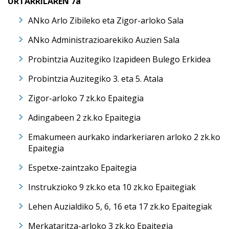
URTARRILAREN 7a
ANko Arlo Zibileko eta Zigor-arloko Sala
ANko Administrazioarekiko Auzien Sala
Probintzia Auzitegiko Izapideen Bulego Erkidea
Probintzia Auzitegiko 3. eta 5. Atala
Zigor-arloko 7 zk.ko Epaitegia
Adingabeen 2 zk.ko Epaitegia
Emakumeen aurkako indarkeriaren arloko 2 zk.ko
Epaitegia
Espetxe-zaintzako Epaitegia
Instrukzioko 9 zk.ko eta 10 zk.ko Epaitegiak
Lehen Auzialdiko 5, 6, 16 eta 17 zk.ko Epaitegiak
Merkataritza-arloko 3 zk.ko Epaitegia