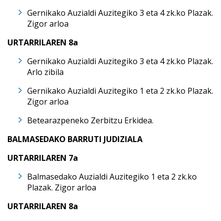
Gernikako Auzialdi Auzitegiko 3 eta 4 zk.ko Plazak.
Zigor arloa
URTARRILAREN 8a
Gernikako Auzialdi Auzitegiko 3 eta 4 zk.ko Plazak.
Arlo zibila
Gernikako Auzialdi Auzitegiko 1 eta 2 zk.ko Plazak.
Zigor arloa
Betearazpeneko Zerbitzu Erkidea.
BALMASEDAKO BARRUTI JUDIZIALA
URTARRILAREN 7a
Balmasedako Auzialdi Auzitegiko 1 eta 2 zk.ko
Plazak. Zigor arloa
URTARRILAREN 8a