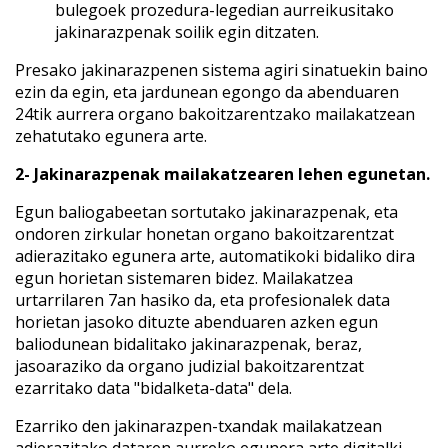
bulegoek prozedura-legedian aurreikusitako
jakinarazpenak soilik egin ditzaten.
Presako jakinarazpenen sistema agiri sinatuekin baino
ezin da egin, eta jardunean egongo da abenduaren
24tik aurrera organo bakoitzarentzako mailakatzean
zehatutako egunera arte.
2- Jakinarazpenak mailakatzearen lehen egunetan.
Egun baliogabeetan sortutako jakinarazpenak, eta
ondoren zirkular honetan organo bakoitzarentzat
adierazitako egunera arte, automatikoki bidaliko dira
egun horietan sistemaren bidez. Mailakatzea
urtarrilaren 7an hasiko da, eta profesionalek data
horietan jasoko dituzte abenduaren azken egun
baliodunean bidalitako jakinarazpenak, beraz,
jasoaraziko da organo judizial bakoitzarentzat
ezarritako data "bidalketa-data" dela.
Ezarriko den jakinarazpen-txandak mailakatzean