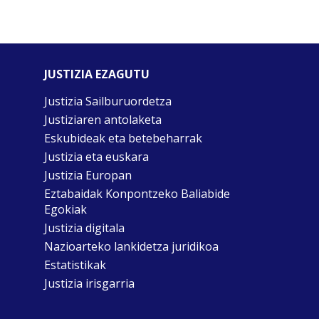
JUSTIZIA EZAGUTU
Justizia Sailburuordetza
Justiziaren antolaketa
Eskubideak eta betebeharrak
Justizia eta euskara
Justizia Europan
Eztabaidak Konpontzeko Baliabide
Egokiak
Justizia digitala
Nazioarteko lankidetza juridikoa
Estatistikak
Justizia irisgarria