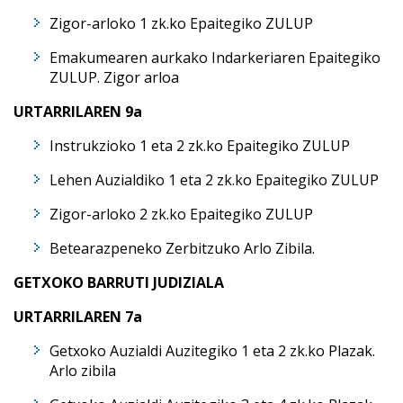
Zigor-arloko 1 zk.ko Epaitegiko ZULUP
Emakumearen aurkako Indarkeriaren Epaitegiko
ZULUP. Zigor arloa
URTARRILAREN 9a
Instrukzioko 1 eta 2 zk.ko Epaitegiko ZULUP
Lehen Auzialdiko 1 eta 2 zk.ko Epaitegiko ZULUP
Zigor-arloko 2 zk.ko Epaitegiko ZULUP
Betearazpeneko Zerbitzuko Arlo Zibila.
GETXOKO BARRUTI JUDIZIALA
URTARRILAREN 7a
Getxoko Auzialdi Auzitegiko 1 eta 2 zk.ko Plazak.
Arlo zibila