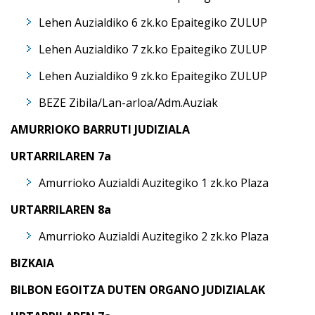
Lehen Auzialdiko 6 zk.ko Epaitegiko ZULUP
Lehen Auzialdiko 7 zk.ko Epaitegiko ZULUP
Lehen Auzialdiko 9 zk.ko Epaitegiko ZULUP
BEZE Zibila/Lan-arloa/Adm.Auziak
AMURRIOKO BARRUTI JUDIZIALA
URTARRILAREN 7a
Amurrioko Auzialdi Auzitegiko 1 zk.ko Plaza
URTARRILAREN 8a
Amurrioko Auzialdi Auzitegiko 2 zk.ko Plaza
BIZKAIA
BILBON EGOITZA DUTEN ORGANO JUDIZIALAK