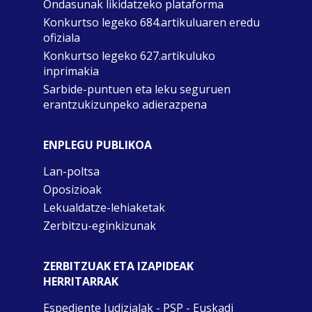
Ondasunak likidatzeko plataforma
Konkurtso legeko 684.artikuluaren eredu
ofiziala
Konkurtso legeko 627.artikuluko
inprimakia
Sarbide-puntuen eta leku seguruen
erantzukizunpeko adierazpena
ENPLEGU PUBLIKOA
Lan-poltsa
Oposizioak
Lekualdatze-lehiaketak
Zerbitzu-eginkizunak
ZERBITZUAK ETA IZAPIDEAK
HERRITARRAK
Espediente Judizialak - PSP - Euskadi