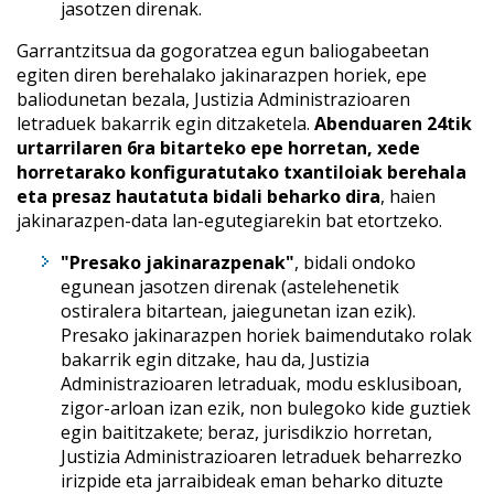
jasotzen direnak.
Garrantzitsua da gogoratzea egun baliogabeetan
egiten diren berehalako jakinarazpen horiek, epe
baliodunetan bezala, Justizia Administrazioaren
letraduek bakarrik egin ditzaketela.
Abenduaren 24tik
urtarrilaren 6ra bitarteko epe horretan, xede
horretarako konfiguratutako txantiloiak berehala
eta presaz hautatuta bidali beharko dira
, haien
jakinarazpen-data lan-egutegiarekin bat etortzeko.
"Presako jakinarazpenak"
, bidali ondoko
egunean jasotzen direnak (astelehenetik
ostiralera bitartean, jaiegunetan izan ezik).
Presako jakinarazpen horiek baimendutako rolak
bakarrik egin ditzake, hau da, Justizia
Administrazioaren letraduak, modu esklusiboan,
zigor-arloan izan ezik, non bulegoko kide guztiek
egin baititzakete; beraz, jurisdikzio horretan,
Justizia Administrazioaren letraduek beharrezko
irizpide eta jarraibideak eman beharko dituzte