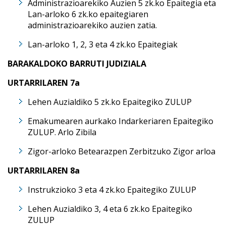
Administrazioarekiko Auzien 5 zk.ko Epaitegia eta
Lan-arloko 6 zk.ko epaitegiaren
administrazioarekiko auzien zatia.
Lan-arloko 1, 2, 3 eta 4 zk.ko Epaitegiak
BARAKALDOKO BARRUTI JUDIZIALA
URTARRILAREN 7a
Lehen Auzialdiko 5 zk.ko Epaitegiko ZULUP
Emakumearen aurkako Indarkeriaren Epaitegiko
ZULUP. Arlo Zibila
Zigor-arloko Betearazpen Zerbitzuko Zigor arloa
URTARRILAREN 8a
Instrukzioko 3 eta 4 zk.ko Epaitegiko ZULUP
Lehen Auzialdiko 3, 4 eta 6 zk.ko Epaitegiko
ZULUP