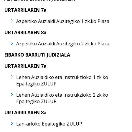
URTARRILAREN 7a
Azpeitiko Auzialdi Auzitegiko 1 zk.ko Plaza
URTARRILAREN 8a
Azpeitiko Auzialdi Auzitegiko 2 zk.ko Plaza
EIBARKO BARRUTI JUDIZIALA
URTARRILAREN 7a
Lehen Auzialdiko eta Instrukzioko 1 zk.ko
Epaitegiko ZULUP
Lehen Auzialdiko eta Instrukzioko 2 zk.ko
Epaitegiko ZULUP
URTARRILAREN 8a
Lan-arloko Epaitegiko ZULUP