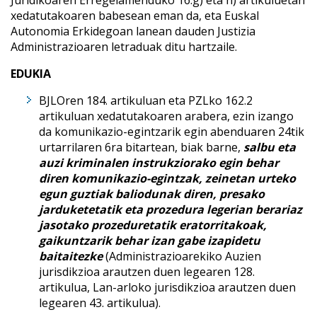
Juridikoaren Erregelamenduko 16.g) eta h) artikuluetan
xedatutakoaren babesean eman da, eta Euskal
Autonomia Erkidegoan lanean dauden Justizia
Administrazioaren letraduak ditu hartzaile.
EDUKIA
BJLOren 184. artikuluan eta PZLko 162.2
artikuluan xedatutakoaren arabera, ezin izango
da komunikazio-egintzarik egin abenduaren 24tik
urtarrilaren 6ra bitartean, biak barne,
salbu eta
auzi kriminalen instrukziorako egin behar
diren komunikazio-egintzak, zeinetan urteko
egun guztiak baliodunak diren, presako
jarduketetatik eta prozedura legerian berariaz
jasotako prozeduretatik eratorritakoak,
gaikuntzarik behar izan gabe izapidetu
baitaitezke
(Administrazioarekiko Auzien
jurisdikzioa arautzen duen legearen 128.
artikulua, Lan-arloko jurisdikzioa arautzen duen
legearen 43. artikulua).