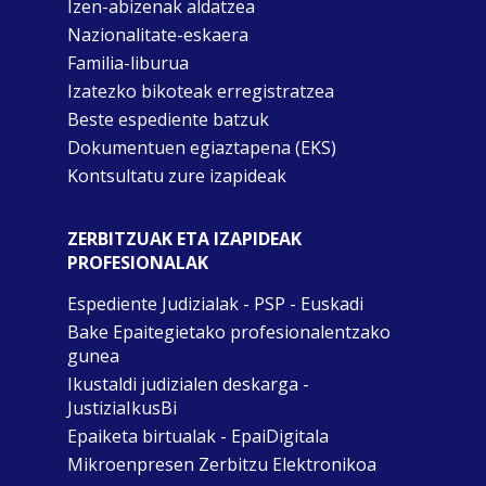
Izen-abizenak aldatzea
Nazionalitate-eskaera
Familia-liburua
Izatezko bikoteak erregistratzea
Beste espediente batzuk
Dokumentuen egiaztapena (EKS)
Kontsultatu zure izapideak
ZERBITZUAK ETA IZAPIDEAK
PROFESIONALAK
Espediente Judizialak - PSP - Euskadi
Bake Epaitegietako profesionalentzako
gunea
Ikustaldi judizialen deskarga -
JustiziaIkusBi
Epaiketa birtualak - EpaiDigitala
Mikroenpresen Zerbitzu Elektronikoa