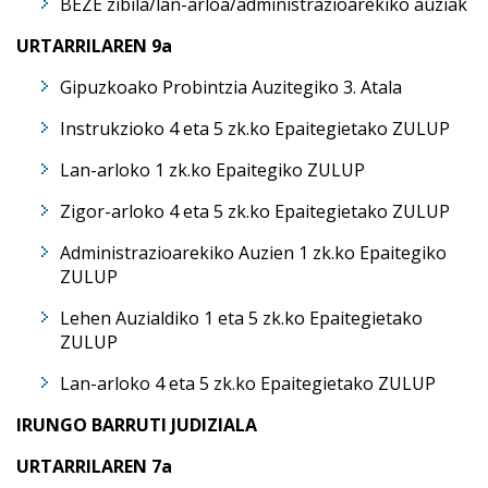
BEZE zibila/lan-arloa/administrazioarekiko auziak
URTARRILAREN 9a
Gipuzkoako Probintzia Auzitegiko 3. Atala
Instrukzioko 4 eta 5 zk.ko Epaitegietako ZULUP
Lan-arloko 1 zk.ko Epaitegiko ZULUP
Zigor-arloko 4 eta 5 zk.ko Epaitegietako ZULUP
Administrazioarekiko Auzien 1 zk.ko Epaitegiko
ZULUP
Lehen Auzialdiko 1 eta 5 zk.ko Epaitegietako
ZULUP
Lan-arloko 4 eta 5 zk.ko Epaitegietako ZULUP
IRUNGO BARRUTI JUDIZIALA
URTARRILAREN 7a