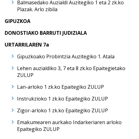
Balmasedako Auzialdi Auzitegiko 1 eta 2 zk.ko
Plazak. Arlo zibila
GIPUZKOA
DONOSTIAKO BARRUTI JUDIZIALA
URTARRILAREN 7a
Gipuzkoako Probintzia Auzitegiko 1. Atala
Lehen auzialdiko 3, 7 eta 8 zk.ko Epaitegietako
ZULUP
Lan-arloko 1 zk.ko Epaitegiko ZULUP
Instrukzioko 1 zk.ko Epaitegiko ZULUP
Zigor-arloko 1 zk.ko Epaitegiko ZULUP
Emakumearen aurkako Indarkeriaren arloko
Epaitegiko ZULUP