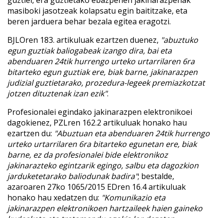
guztiei, era guztietako ebazpenen jakinarazpenak
masiboki jasotzeak kolapsatu egin baititzake, eta
beren jarduera behar bezala egitea eragotzi.
BJLOren 183. artikuluak ezartzen duenez,
"abuztuko
egun guztiak baliogabeak izango dira, bai eta
abenduaren 24tik hurrengo urteko urtarrilaren 6ra
bitarteko egun guztiak ere, biak barne, jakinarazpen
judizial guztietarako, prozedura-legeek premiazkotzat
jotzen dituztenak izan ezik"
.
Profesionalei egindako jakinarazpen elektronikoei
dagokienez, PZLren 162.2 artikuluak honako hau
ezartzen du:
"Abuztuan eta abenduaren 24tik hurrengo
urteko urtarrilaren 6ra bitarteko egunetan ere, biak
barne, ez da profesionalei bide elektronikoz
jakinarazteko egintzarik egingo, salbu eta dagozkion
jarduketetarako baliodunak badira"
; bestalde,
azaroaren 27ko 1065/2015 EDren 16.4 artikuluak
honako hau xedatzen du:
"Komunikazio eta
jakinarazpen elektronikoen hartzaileek haien gaineko