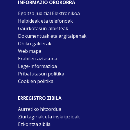
INFORMAZIO OROKORRA
Egoitza Judizial Elektronikoa
Helbideak eta telefonoak
Gaurkotasun-albisteak
Dokumentuak eta argitalpenak
Ohiko galderak
Web mapa
Erabilerraztasuna
Lege-informazioa
Pribatutasun politika
Cookien politika
ERREGISTRO ZIBILA
Aurretiko hitzordua
Ziurtagiriak eta inskripzioak
Ezkontza zibila