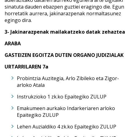
adierazitako dataren aurreko egunera arte digitalki
sinatuta dauden ebazpen guztiei eragingo die. Egun
horretatik aurrera, jakinarazpenak normaltasunez
egingo dira.
3- Jakinarazpenak mailakatzeko datak zehaztea
ARABA
GASTEIZEN EGOITZA DUTEN ORGANO JUDIZIALAK
URTARRILAREN 7a
Probintzia Auzitegia, Arlo Zibileko eta Zigor-
arloko Atala
Instrukzioko 1 zk.ko Epaitegiko ZULUP
Emakumeen aurkako Indarkeriaren arloko
Epaitegiko ZULUP
Lehen Auzialdiko 4 zk.ko Epaitegiko ZULUP