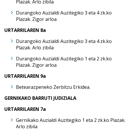
Plazak. Arlo zibila
Durangoko Auzialdi Auzitegiko 3 eta 4 zk.ko
Plazak. Zigor arloa
URTARRILAREN 8a
Durangoko Auzialdi Auzitegiko 3 eta 4 zk.ko
Plazak. Arlo zibila
Durangoko Auzialdi Auzitegiko 1 eta 2 zk.ko
Plazak. Zigor arloa
URTARRILAREN 9a
Betearazpeneko Zerbitzu Erkidea.
GERNIKAKO BARRUTI JUDIZIALA
URTARRILAREN 7a
Gernikako Auzialdi Auzitegiko 1 eta 2 zk.ko Plazak.
Arlo zibila