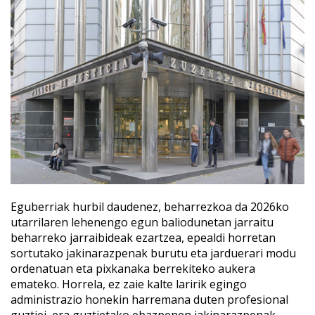
Eguberriak hurbil daudenez, beharrezkoa da 2026ko
utarrilaren lehenengo egun baliodunetan jarraitu
beharreko jarraibideak ezartzea, epealdi horretan
sortutako jakinarazpenak burutu eta jarduerari modu
ordenatuan eta pixkanaka berrekiteko aukera
emateko. Horrela, ez zaie kalte laririk egingo
administrazio honekin harremana duten profesional