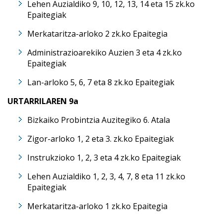
Lehen Auzialdiko 9, 10, 12, 13, 14 eta 15 zk.ko
Epaitegiak
Merkataritza-arloko 2 zk.ko Epaitegia
Administrazioarekiko Auzien 3 eta 4 zk.ko
Epaitegiak
Lan-arloko 5, 6, 7 eta 8 zk.ko Epaitegiak
URTARRILAREN 9a
Bizkaiko Probintzia Auzitegiko 6. Atala
Zigor-arloko 1, 2 eta 3. zk.ko Epaitegiak
Instrukzioko 1, 2, 3 eta 4 zk.ko Epaitegiak
Lehen Auzialdiko 1, 2, 3, 4, 7, 8 eta 11 zk.ko
Epaitegiak
Merkataritza-arloko 1 zk.ko Epaitegia