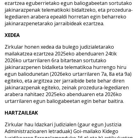
ezartzea eguberrietako egun baliogabeetan sortutako
jakinarazpenak telematikoki bidaltzeko, eta prozedura-
legediaren arabera epealdi horretan egin beharreko
jakinarazpenetarako jarraibideak ezartzea.
XEDEA
Zirkular honen xedea da bulego judizialetarako
mailakatzea ezartzea 2025eko abenduaren 24tik
2026ko urtarrilaren 6ra bitartean sortutako
jakinarazpenen bidalketa telematikoa hurrengo hiru
egun baliodunetan (2026eko urtarrilaren 7a, 8a eta 9a)
egiteko, eta argitzea zer jarraibide bete behar diren
jakinarazpenak egiteko, zeinak prozedura-legediaren
arabera nahitaez 2025eko abenduaren eta 2026ko
urtarrilaren egun baliogabeetan egin behar baitira.
HARTZAILEAK
Zirkular hau Idazkari Judizialen (gaur egun Justizia
Administrazioaren letraduak) Goi-mailako Kidego