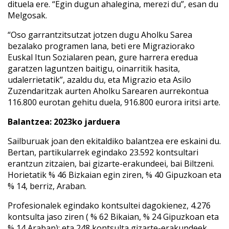
dituela ere. “Egin dugun ahalegina, merezi du”, esan du
Melgosak.
“Oso garrantzitsutzat jotzen dugu Aholku Sarea
bezalako programen lana, beti ere Migraziorako
Euskal Itun Sozialaren pean, gure harrera eredua
garatzen laguntzen baitigu, oinarritik hasita,
udalerrietatik”, azaldu du, eta Migrazio eta Asilo
Zuzendaritzak aurten Aholku Sarearen aurrekontua
116.800 eurotan gehitu duela, 916.800 eurora iritsi arte.
Balantzea: 2023ko jarduera
Sailburuak joan den ekitaldiko balantzea ere eskaini du.
Bertan, partikularrek egindako 23.592 kontsultari
erantzun zitzaien, bai gizarte-erakundeei, bai Biltzeni.
Horietatik % 46 Bizkaian egin ziren, % 40 Gipuzkoan eta
% 14, berriz, Araban.
Profesionalek egindako kontsultei dagokienez, 4.276
kontsulta jaso ziren ( % 62 Bikaian, % 24 Gipuzkoan eta
% 14 Araban); eta 248 kontsulta gizarte-erakundeek