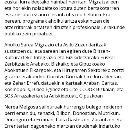
euskal lurraldeetako hainbat herritan. Migratzaileen
eta horiekin nolabaiteko lotura duten bertakotarren
eskariei aurrez aurre erantzutea du helburu. Era
berean, programak aholkularitza eskaintzen die
atzerritarrak artatzen dituzten profesionalei, erakunde
publiko zein pribatuei.
Aholku Sarea Migrazio eta Asilo Zuzendaritzak
sustatzen du, eta sarean lan egiten dute Biltzen-
Kulturarteko Integrazio eta Bizikidetzarako Euskal
Zerbitzuak; Arabako, Bizkaiko eta Gipuzkoako
Abokatuen Elkargoek, eta Hirugarren Sektoreko zortzi
gizarte-erakundek: Gurutze Gorriak hiru lurraldeetan,
eta Zehar Errefuxiatuekin elkarteak Araban; Caritas,
Kosmopolis, Bidea Eginez eta Cite-CCOOk Bizkaian; eta
SOS Arrazakeria eta Adiskidetuak, Gipuzkoan.
Nerea Melgosa sailburuak hurrengo bulego irekieren
berri eman du, zehazki, Bilbon, Donostian, Mutrikun,
Durangon eta Ermuan, baita Gasteizen, Zarautzen eta
Errenterian dagoeneko martxan daudenak indartuko