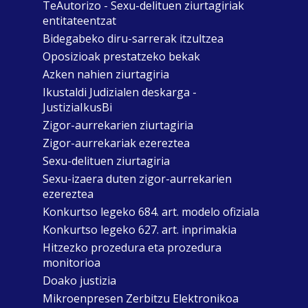
TeAutorizo - Sexu-delituen ziurtagiriak
entitateentzat
Bidegabeko diru-sarrerak itzultzea
Oposizioak prestatzeko bekak
Azken nahien ziurtagiria
Ikustaldi Judizialen deskarga -
JustiziaIkusBi
Zigor-aurrekarien ziurtagiria
Zigor-aurrekariak ezereztea
Sexu-delituen ziurtagiria
Sexu-izaera duten zigor-aurrekarien
ezereztea
Konkurtso legeko 684. art. modelo ofiziala
Konkurtso legeko 627. art. inprimakia
Hitzezko prozedura eta prozedura
monitorioa
Doako justizia
Mikroenpresen Zerbitzu Elektronikoa