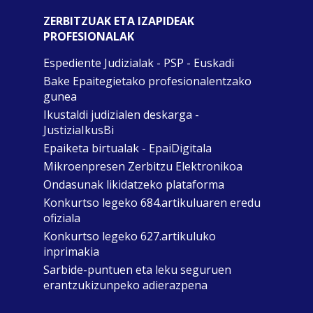
ZERBITZUAK ETA IZAPIDEAK
PROFESIONALAK
Espediente Judizialak - PSP - Euskadi
Bake Epaitegietako profesionalentzako
gunea
Ikustaldi judizialen deskarga -
JustiziaIkusBi
Epaiketa birtualak - EpaiDigitala
Mikroenpresen Zerbitzu Elektronikoa
Ondasunak likidatzeko plataforma
Konkurtso legeko 684.artikuluaren eredu
ofiziala
Konkurtso legeko 627.artikuluko
inprimakia
Sarbide-puntuen eta leku seguruen
erantzukizunpeko adierazpena