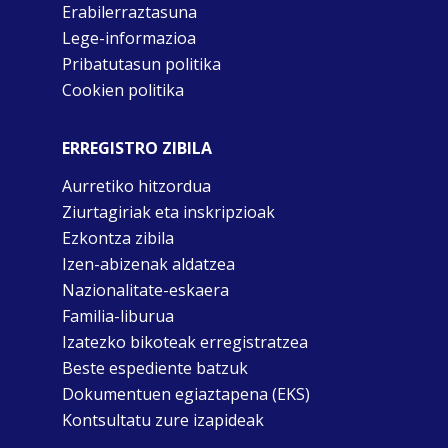
Erabilerraztasuna
Lege-informazioa
Pribatutasun politika
Cookien politika
ERREGISTRO ZIBILA
Aurretiko hitzordua
Ziurtagiriak eta inskripzioak
Ezkontza zibila
Izen-abizenak aldatzea
Nazionalitate-eskaera
Familia-liburua
Izatezko bikoteak erregistratzea
Beste espediente batzuk
Dokumentuen egiaztapena (EKS)
Kontsultatu zure izapideak