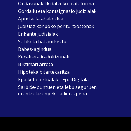
Ondasunak likidatzeko plataforma
Gordailu eta kontsignazio judizialak
Apud acta ahalordea
Judizioz kanpoko peritu-txostenak
Enkante judizialak
Salaketa bat aurkeztu
Babes-agindua
Kexak eta iradokizunak
Biktimari arreta
Hipoteka bitartekaritza
Epaiketa birtualak - EpaiDigitala
Sarbide-puntuen eta leku seguruen
erantzukizunpeko adierazpena