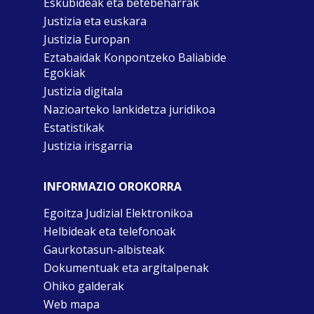
Eskubideak eta betebeharrak
Justizia eta euskara
Justizia Europan
Eztabaidak Konpontzeko Baliabide
Egokiak
Justizia digitala
Nazioarteko lankidetza juridikoa
Estatistikak
Justizia irisgarria
INFORMAZIO OROKORRA
Egoitza Judizial Elektronikoa
Helbideak eta telefonoak
Gaurkotasun-albisteak
Dokumentuak eta argitalpenak
Ohiko galderak
Web mapa