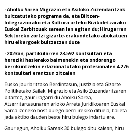
· Aholku Sarea Migrazio eta Asiloko Zuzendaritzak
bultzatutako programa da, eta Biltzen-
Integraziorako eta Kultura arteko Bizikidetzarako
Euskal Zerbitzuak sarean lan egiten du; Hirugarren
Sektoreko zortzi gizarte-erakundetako abokatuen
hiru elkargoek bultzatzen dute
· 2023an, partikularren 23.592 kontsultari eta
bereziki hasierako baimenekin eta ondorengo
berrikuntzekin erlazionatutako profesionalen 4.276
kontsultari erantzun zitzaien
Eusko Jaurlaritzako Berdintasun, Justizia eta Gizarte
Politiketako Sailak, Migrazio eta Asilo Zuzendaritzaren
bitartez, gaur iragarri du Aholku Sarea,
Atzerritartasunaren arloko Arreta Juridikoaren Euskal
Sarea izeneko bost bulego berri irekiko dituela, bai eta
jada aktibo dauden beste hiru bulego indartu ere.
Gaur egun, Aholku Sareak 30 bulego ditu kalean, hiru