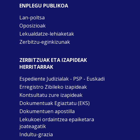
ENPLEGU PUBLIKOA
Lan-poltsa
Oposizioak
Lekualdatze-lehiaketak
Zerbitzu-eginkizunak
ZERBITZUAK ETA IZAPIDEAK
HERRITARRAK
Espediente Judizialak - PSP - Euskadi
Erregistro Zibileko izapideak
Kontsultatu zure izapideak
Dokumentuak Egiaztatu (EKS)
Dokumentuen apostilla
Lekukoei ordaintzea epaiketara
joateagatik
Indultu-grazia