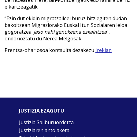
berritzearekin ere, lan-kontuengatik edo familia berriz
elkartzeagatik.
“Ezin dut ekidin migratzaileei buruz hitz egiten dudan
bakoitzean Migraziorako Euskal Itun Sozialaren leloa
gogoratzea:
jaso nahi genukeena eskaintzea
”,
ondorioztatu du Nerea Melgosak.
Prentsa-ohar osoa kontsulta dezakezu
Irekian
.
JUSTIZIA EZAGUTU
Justizia Sailburuordetza
Justiziaren antolaketa