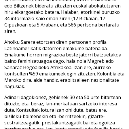
edo Biltzenek bideratu zituzten euskal abokatutzaren
hiru elkargoetako batera. Halaber, etorkinei buruzko
34 informazio-saio eman ziren (12 Bizkaian, 17
Gipuzkoan eta 5 Araban), eta 566 pertsona bertaratu
ziren.
Aholku Sarera etortzen diren pertsonen profila
Latinoamerikatik datorren emakume batena da.
Emakume horren migrazioa beste jatorri batzuetakoa
baino feminizatuagoa dago, hala nola Magreb edo
Saharaz Hegoaldeko Afrikakoa. Izan ere, aurreko
kontsulten %59 emakumeek egin zituzten. Kolonbia eta
Maroko dira, alde handiz, erabiltzaileen nazionalitate
nagusiak.
Adinari dagokionez, gehienek 30 eta 50 urte bitartean
dituzte, eta, beraz, lan-merkatuan sartzeko interesa
dute. Kontsultek lotura izan ohi dute, batez ere,
bizileku-baimenekin eta -berritzeekin, gizarte-
sustraitzeagatik, prestakuntzagatik bai eta egoitza