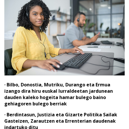
· Bilbo, Donostia, Mutriku, Durango eta Ermua
izango dira hiru euskal lurraldeetan jardunean
dauden kaleko hogeita hamar bulego baino
gehiagoren bulego berriak
· Berdintasun, Justizia eta Gizarte Politika Sailak
Gasteizen, Zarautzen eta Errenterian daudenak
indartuko ditu