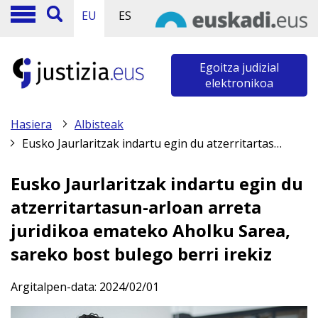
EU
ES
Egoitza judizial
elektronikoa
Hasiera
Albisteak
Eusko Jaurlaritzak indartu egin du atzerritartasun-arloan arreta juridikoa emateko Aholku Sarea, sareko bost bulego berri irekiz
Eusko Jaurlaritzak indartu egin du
atzerritartasun-arloan arreta
juridikoa emateko Aholku Sarea,
sareko bost bulego berri irekiz
Argitalpen-data:
2024/02/01