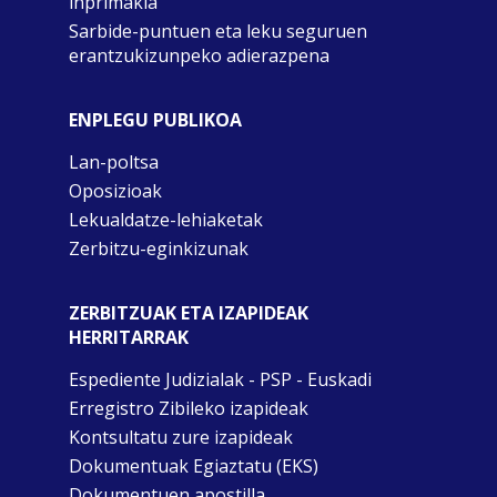
inprimakia
Sarbide-puntuen eta leku seguruen
erantzukizunpeko adierazpena
ENPLEGU PUBLIKOA
Lan-poltsa
Oposizioak
Lekualdatze-lehiaketak
Zerbitzu-eginkizunak
ZERBITZUAK ETA IZAPIDEAK
HERRITARRAK
Espediente Judizialak - PSP - Euskadi
Erregistro Zibileko izapideak
Kontsultatu zure izapideak
Dokumentuak Egiaztatu (EKS)
Dokumentuen apostilla