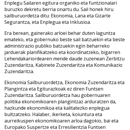
Enplegu Sailaren egitura organiko eta funtzionalari
buruzko dekretu berria onartu du. Sail honek hiru
sailburuordetza ditu: Ekonomia, Lana eta Gizarte
Segurantza, eta Enplegua eta Inklusioa.
Era berean, gainerako arloei behar duten laguntza
emateko, eta gobernuko beste sail batzuekin eta beste
administrazio publiko batzuekin egin beharreko
jarduerak planifikatzeko eta koordinatzeko, bigarren
Lehendakariordearen mende daude zuzenean Zerbitzu
Zuzendaritza, Kabinete Zuzendaritza eta Komunikazio
Zuzendaritza.
Ekonomia Sailburuordetza, Ekonomia Zuzendaritza eta
Plangintza eta Egiturazkoak ez diren Funtsen
Zuzendaritza. Sailburuordetza hau gobernuaren
politika ekonomikoaren plangintzaz arduratzen da,
hazkunde ekonomikoa eta kalitatezko enplegua
bultzatzeko. Halaber, ikerketa, koiuntura eta
aurreikuspen ekonomikoaren arloa dagokio, bai eta
Europako Suspertze eta Erresilientzia Funtsen