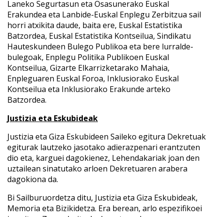
Laneko Segurtasun eta Osasunerako Euskal
Erakundea eta Lanbide-Euskal Enplegu Zerbitzua sail
horri atxikita daude, baita ere, Euskal Estatistika
Batzordea, Euskal Estatistika Kontseilua, Sindikatu
Hauteskundeen Bulego Publikoa eta bere lurralde-
bulegoak, Enplegu Politika Publikoen Euskal
Kontseilua, Gizarte Elkarrizketarako Mahaia,
Enpleguaren Euskal Foroa, Inklusiorako Euskal
Kontseilua eta Inklusiorako Erakunde arteko
Batzordea.
Justizia eta Eskubideak
Justizia eta Giza Eskubideen Saileko egitura Dekretuak
egiturak lautzeko jasotako adierazpenari erantzuten
dio eta, karguei dagokienez, Lehendakariak joan den
uztailean sinatutako arloen Dekretuaren arabera
dagokiona da.
Bi Sailburuordetza ditu, Justizia eta Giza Eskubideak,
Memoria eta Bizikidetza. Era berean, arlo espezifikoei