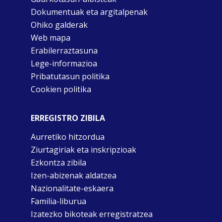
Dokumentuak eta argitalpenak
Ohiko galderak
Web mapa
Erabilerraztasuna
Lege-informazioa
Pribatutasun politika
Cookien politika
ERREGISTRO ZIBILA
Aurretiko hitzordua
Ziurtagiriak eta inskripzioak
Ezkontza zibila
Izen-abizenak aldatzea
Nazionalitate-eskaera
Familia-liburua
Izatezko bikoteak erregistratzea