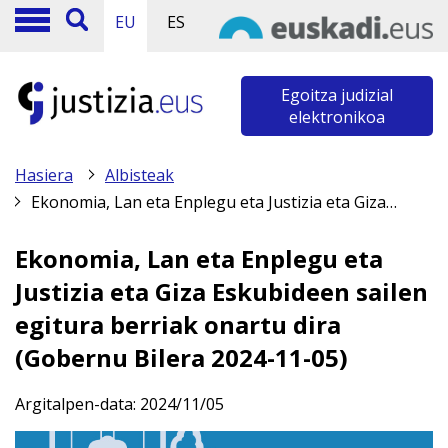
EU
ES
Egoitza judizial
elektronikoa
Hasiera
Albisteak
Ekonomia, Lan eta Enplegu eta Justizia eta Giza Eskubideen sailen egitura berriak onartu dira (Gobernu Bilera 2024-11-05)
Ekonomia, Lan eta Enplegu eta
Justizia eta Giza Eskubideen sailen
egitura berriak onartu dira
(Gobernu Bilera 2024-11-05)
Argitalpen-data:
2024/11/05