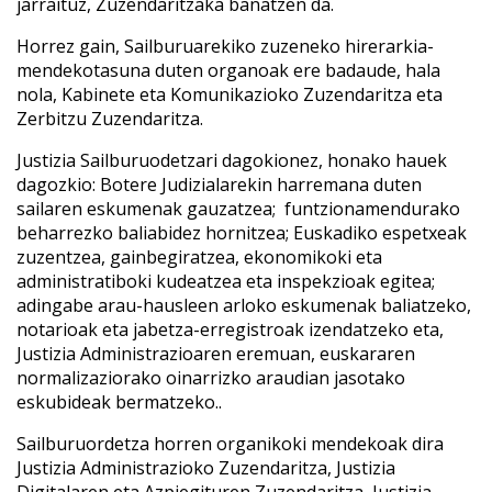
jarraituz, Zuzendaritzaka banatzen da.
Horrez gain, Sailburuarekiko zuzeneko hirerarkia-
mendekotasuna duten organoak ere badaude, hala
nola, Kabinete eta Komunikazioko Zuzendaritza eta
Zerbitzu Zuzendaritza.
Justizia Sailburuodetzari dagokionez, honako hauek
dagozkio: Botere Judizialarekin harremana duten
sailaren eskumenak gauzatzea; funtzionamendurako
beharrezko baliabidez hornitzea; Euskadiko espetxeak
zuzentzea, gainbegiratzea, ekonomikoki eta
administratiboki kudeatzea eta inspekzioak egitea;
adingabe arau-hausleen arloko eskumenak baliatzeko,
notarioak eta jabetza-erregistroak izendatzeko eta,
Justizia Administrazioaren eremuan, euskararen
normalizaziorako oinarrizko araudian jasotako
eskubideak bermatzeko..
Sailburuordetza horren organikoki mendekoak dira
Justizia Administrazioko Zuzendaritza, Justizia
Digitalaren eta Azpiegituren Zuzendaritza, Justizia