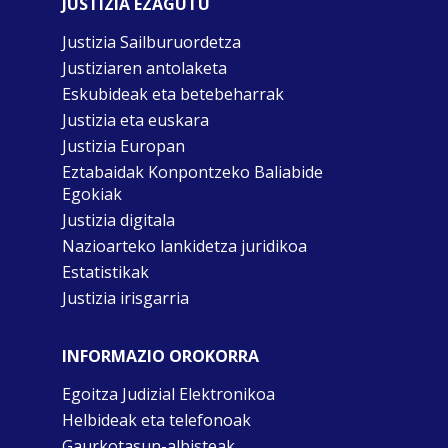
JUSTIZIA EZAGUTU
Justizia Sailburuordetza
Justiziaren antolaketa
Eskubideak eta betebeharrak
Justizia eta euskara
Justizia Europan
Eztabaidak Konpontzeko Baliabide
Egokiak
Justizia digitala
Nazioarteko lankidetza juridikoa
Estatistikak
Justizia irisgarria
INFORMAZIO OROKORRA
Egoitza Judizial Elektronikoa
Helbideak eta telefonoak
Gaurkotasun-albisteak