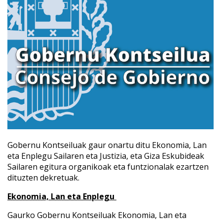
Gobernu Kontseiluak gaur onartu ditu Ekonomia, Lan
eta Enplegu Sailaren eta Justizia, eta Giza Eskubideak
Sailaren egitura organikoak eta funtzionalak ezartzen
dituzten dekretuak.
Ekonomia, Lan eta Enplegu
Gaurko Gobernu Kontseiluak Ekonomia, Lan eta