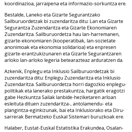
koordinazioa, jarraipena eta informazio-sorkuntza ere.
Bestalde, Laneko eta Gizarte Segurantzako
Sailburuordetzak bi zuzendaritza ditu: Lan eta Gizarte
Segurantza Zuzendaritza eta Gizarte Ekonomiaren
Zuzendaritza. Sailburuordetza hau lan-harremanen,
gizarte-ekonomiaren (kooperatibak, lan-sozietate
anonimoak eta ekonomia solidarioa) eta enpresen
gizarte-erantzukizunaren eta Gizarte Segurantzaren
arloko lan-arloko legeria betearazteaz arduratzen da.
Azkenik, Enplegu eta Inklusio Sailburuordetzak bi
zuzendaritza ditu: Enplegu Zuzendaritza eta Inklusio
Zuzendaritza. Sailburuordetza horri dagozkio enplegu-
politikak eta lanerako prestakuntza, hargatik eragotzi
gabe Hezkuntza Sailak lanbide-heziketaren arloan
esleituta dituen zuzendaritza-, antolamendu- eta
plangintza-eginkizunak, bai eta Inklusiorako eta Diru-
sarrerak Bermatzeko Euskal Sistemari buruzkoak ere.
Halaber, Eustat-Euskal Estatistika Erakundea, Osalan-