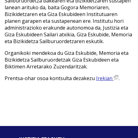
Sailburuordetza bakearen eta bizikidetzaren sustapen
lanean arituko da, baita Gogora Memoriaren,
Bizikidetzaren eta Giza Eskubideen Institutuaren
planen garapen eta sustapenean ere. Institutu hori
administrazioko erakunde autonomoa da, Justizia eta
Giza Eskubideen Sailari atxikia, Giza Eskubide, Memoria
eta Bizikidetza Sailburuordetzaren eskutik.
Organikoki mendekoa du Giza Eskubide, Memoria eta
Bizikidetza Sailburuordetzak Giza Eskubideen eta
Biktimen Arretarako Zuzendaritzak.
Prentsa-ohar osoa kontsulta dezakezu
Irekian
.