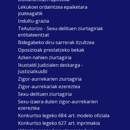
Lekukoei ordaintzea epaiketara
joateagatik
Indultu-grazia
TeAutorizo - Sexu-delituen ziurtagiriak
entitateentzat
Bidegabeko diru-sarrerak itzultzea
Oposizioak prestatzeko bekak
Azken nahien ziurtagiria
Ikustaldi Judizialen deskarga -
JustiziaIkusBi
Zigor-aurrekarien ziurtagiria
Zigor-aurrekariak ezereztea
Sexu-delituen ziurtagiria
Sexu-izaera duten zigor-aurrekarien
ezereztea
Konkurtso legeko 684. art. modelo ofiziala
Konkurtso legeko 627. art. inprimakia