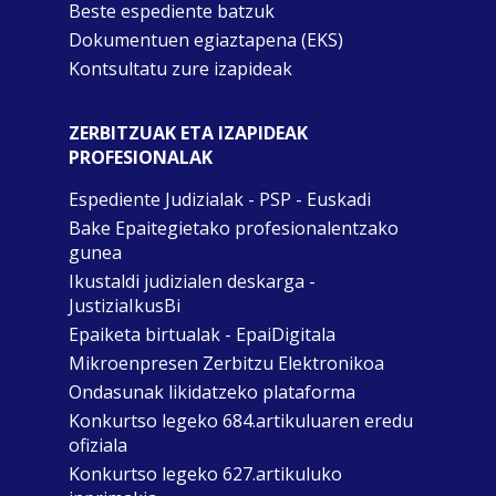
Beste espediente batzuk
Dokumentuen egiaztapena (EKS)
Kontsultatu zure izapideak
ZERBITZUAK ETA IZAPIDEAK
PROFESIONALAK
Espediente Judizialak - PSP - Euskadi
Bake Epaitegietako profesionalentzako
gunea
Ikustaldi judizialen deskarga -
JustiziaIkusBi
Epaiketa birtualak - EpaiDigitala
Mikroenpresen Zerbitzu Elektronikoa
Ondasunak likidatzeko plataforma
Konkurtso legeko 684.artikuluaren eredu
ofiziala
Konkurtso legeko 627.artikuluko