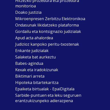
Hitzezko prozedura eta prozedura
monitorioa
Doako justizia
Mikroenpresen Zerbitzu Elektronikoa
Ondasunak likidatzeko plataforma
Gordailu eta kontsignazio judizialak
Apud acta ahalordea
Judizioz kanpoko peritu-txostenak
Enkante judizialak
Salaketa bat aurkeztu
Babes-agindua
Kexak eta iradokizunak
Biktimari arreta
Hipoteka bitartekaritza
Epaiketa birtualak - EpaiDigitala
Sarbide-puntuen eta leku seguruen
erantzukizunpeko adierazpena