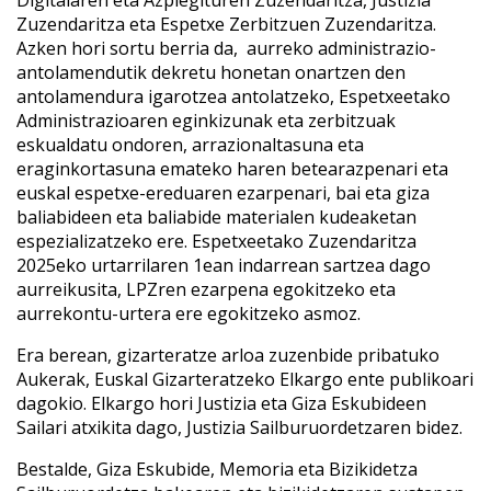
Zuzendaritza eta Espetxe Zerbitzuen Zuzendaritza.
Azken hori sortu berria da, aurreko administrazio-
antolamendutik dekretu honetan onartzen den
antolamendura igarotzea antolatzeko, Espetxeetako
Administrazioaren eginkizunak eta zerbitzuak
eskualdatu ondoren, arrazionaltasuna eta
eraginkortasuna emateko haren betearazpenari eta
euskal espetxe-ereduaren ezarpenari, bai eta giza
baliabideen eta baliabide materialen kudeaketan
espezializatzeko ere. Espetxeetako Zuzendaritza
2025eko urtarrilaren 1ean indarrean sartzea dago
aurreikusita, LPZren ezarpena egokitzeko eta
aurrekontu-urtera ere egokitzeko asmoz.
Era berean, gizarteratze arloa zuzenbide pribatuko
Aukerak, Euskal Gizarteratzeko Elkargo ente publikoari
dagokio. Elkargo hori Justizia eta Giza Eskubideen
Sailari atxikita dago, Justizia Sailburuordetzaren bidez.
Bestalde, Giza Eskubide, Memoria eta Bizikidetza