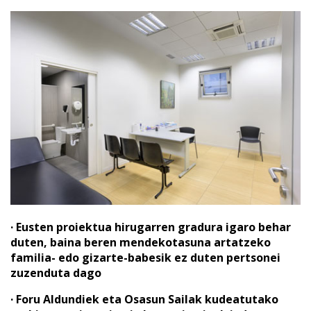
· Eusten proiektua hirugarren gradura igaro behar
duten, baina beren mendekotasuna artatzeko
familia- edo gizarte-babesik ez duten pertsonei
zuzenduta dago
· Foru Aldundiek eta Osasun Sailak kudeatutako