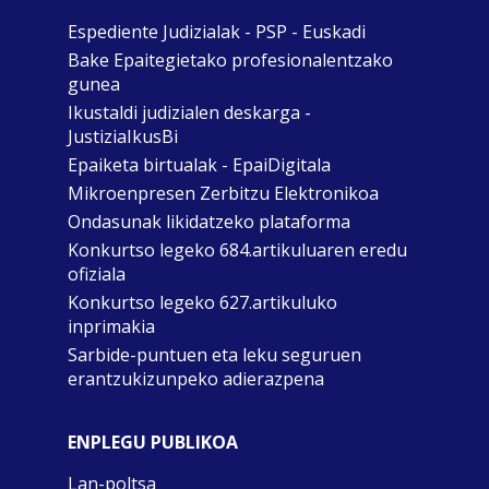
Espediente Judizialak - PSP - Euskadi
Bake Epaitegietako profesionalentzako
gunea
Ikustaldi judizialen deskarga -
JustiziaIkusBi
Epaiketa birtualak - EpaiDigitala
Mikroenpresen Zerbitzu Elektronikoa
Ondasunak likidatzeko plataforma
Konkurtso legeko 684.artikuluaren eredu
ofiziala
Konkurtso legeko 627.artikuluko
inprimakia
Sarbide-puntuen eta leku seguruen
erantzukizunpeko adierazpena
ENPLEGU PUBLIKOA
Lan-poltsa