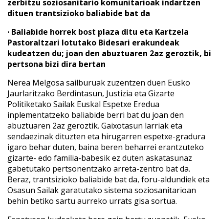
zerbitzu soziosanitario komunitarioak indartzen
dituen trantsizioko baliabide bat da
· Baliabide horrek bost plaza ditu eta Kartzela
Pastoraltzari lotutako Bidesari erakundeak
kudeatzen du; joan den abuztuaren 2az geroztik, bi
pertsona bizi dira bertan
Nerea Melgosa sailburuak zuzentzen duen Eusko
Jaurlaritzako Berdintasun, Justizia eta Gizarte
Politiketako Sailak Euskal Espetxe Eredua
inplementatzeko baliabide berri bat du joan den
abuztuaren 2az geroztik. Gaixotasun larriak eta
sendaezinak dituzten eta hirugarren espetxe-gradura
igaro behar duten, baina beren beharrei erantzuteko
gizarte- edo familia-babesik ez duten askatasunaz
gabetutako pertsonentzako arreta-zentro bat da.
Beraz, trantsizioko baliabide bat da, foru-aldundiek eta
Osasun Sailak garatutako sistema soziosanitarioan
behin betiko sartu aurreko urrats gisa sortua.