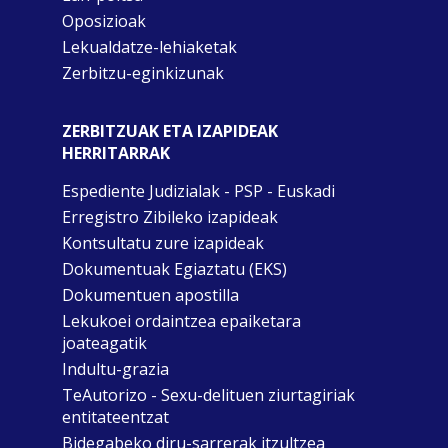
Oposizioak
Lekualdatze-lehiaketak
Zerbitzu-eginkizunak
ZERBITZUAK ETA IZAPIDEAK
HERRITARRAK
Espediente Judizialak - PSP - Euskadi
Erregistro Zibileko izapideak
Kontsultatu zure izapideak
Dokumentuak Egiaztatu (EKS)
Dokumentuen apostilla
Lekukoei ordaintzea epaiketara
joateagatik
Indultu-grazia
TeAutorizo - Sexu-delituen ziurtagiriak
entitateentzat
Bidegabeko diru-sarrerak itzultzea