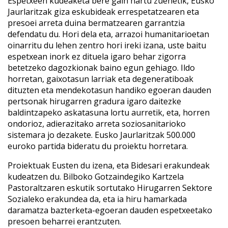
Espetxeen kudeaketa bere gain hartu zuenetik, Eusko
Jaurlaritzak giza eskubideak errespetatzearen eta
presoei arreta duina bermatzearen garrantzia
defendatu du. Hori dela eta, arrazoi humanitarioetan
oinarritu du lehen zentro hori ireki izana, uste baitu
espetxean inork ez dituela igaro behar zigorra
betetzeko dagozkionak baino egun gehiago. Ildo
horretan, gaixotasun larriak eta degeneratiboak
dituzten eta mendekotasun handiko egoeran dauden
pertsonak hirugarren gradura igaro daitezke
baldintzapeko askatasuna lortu aurretik, eta, horren
ondorioz, adierazitako arreta soziosanitarioko
sistemara jo dezakete. Eusko Jaurlaritzak 500.000
euroko partida bideratu du proiektu horretara.
Proiektuak Eusten du izena, eta Bidesari erakundeak
kudeatzen du. Bilboko Gotzaindegiko Kartzela
Pastoraltzaren eskutik sortutako Hirugarren Sektore
Sozialeko erakundea da, eta ia hiru hamarkada
daramatza bazterketa-egoeran dauden espetxeetako
presoen beharrei erantzuten.