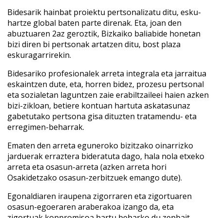
Bidesarik hainbat proiektu pertsonalizatu ditu, esku-
hartze global baten parte direnak. Eta, joan den
abuztuaren 2az geroztik, Bizkaiko baliabide honetan
bizi diren bi pertsonak artatzen ditu, bost plaza
eskuragarrirekin.
Bidesariko profesionalek arreta integrala eta jarraitua
eskaintzen dute, eta, horren bidez, prozesu pertsonal
eta sozialetan laguntzen zaie erabiltzaileei haien azken
bizi-zikloan, betiere kontuan hartuta askatasunaz
gabetutako pertsona gisa dituzten tratamendu- eta
erregimen-beharrak.
Ematen den arreta eguneroko bizitzako oinarrizko
jarduerak erraztera bideratuta dago, hala nola etxeko
arreta eta osasun-arreta (azken arreta hori
Osakidetzako osasun-zerbitzuek emango dute).
Egonaldiaren iraupena zigorraren eta zigortuaren
osasun-egoeraren araberakoa izango da, eta
zigortuak konpromisoa hartu beharko du zenbait