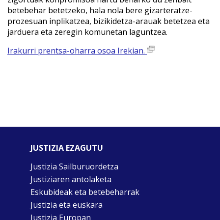
betebehar betetzeko, hala nola bere gizarteratze-
prozesuan inplikatzea, bizikidetza-arauak betetzea eta
jarduera eta zeregin komunetan laguntzea.
Irakurri prentsa-oharra osoa Irekian.
JUSTIZIA EZAGUTU
Justizia Sailburuordetza
Justiziaren antolaketa
Eskubideak eta betebeharrak
Justizia eta euskara
Justizia Europan