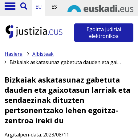
EU
ES
Egoitza judizial
elektronikoa
Hasiera
Albisteak
Bizkaiak askatasunaz gabetuta dauden eta gaixotasun larriak eta sendaezinak dituzten pertsonentzako lehen egoitza-zentroa ireki du
Bizkaiak askatasunaz gabetuta
dauden eta gaixotasun larriak eta
sendaezinak dituzten
pertsonentzako lehen egoitza-
zentroa ireki du
Argitalpen-data:
2023/08/11