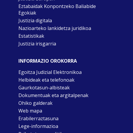
Eztabaidak Konpontzeko Baliabide
Egokiak
Justizia digitala
Nazioarteko lankidetza juridikoa
Estatistikak
Justizia irisgarria
INFORMAZIO OROKORRA
Egoitza Judizial Elektronikoa
Helbideak eta telefonoak
Gaurkotasun-albisteak
Dokumentuak eta argitalpenak
Ohiko galderak
Web mapa
Erabilerraztasuna
Lege-informazioa