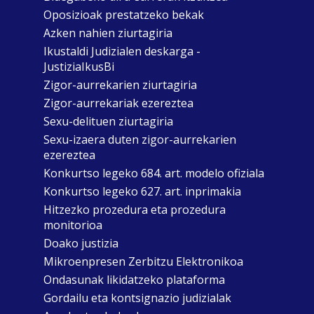
Oposizioak prestatzeko bekak
Azken nahien ziurtagiria
Ikustaldi Judizialen deskarga -
JustiziaIkusBi
Zigor-aurrekarien ziurtagiria
Zigor-aurrekariak ezereztea
Sexu-delituen ziurtagiria
Sexu-izaera duten zigor-aurrekarien
ezereztea
Konkurtso legeko 684. art. modelo ofiziala
Konkurtso legeko 627. art. inprimakia
Hitzezko prozedura eta prozedura
monitorioa
Doako justizia
Mikroenpresen Zerbitzu Elektronikoa
Ondasunak likidatzeko plataforma
Gordailu eta kontsignazio judizialak