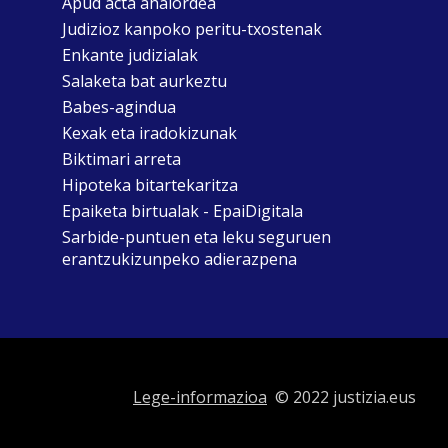
Apud acta ahalordea
Judizioz kanpoko peritu-txostenak
Enkante judizialak
Salaketa bat aurkeztu
Babes-agindua
Kexak eta iradokizunak
Biktimari arreta
Hipoteka bitartekaritza
Epaiketa birtualak - EpaiDigitala
Sarbide-puntuen eta leku seguruen
erantzukizunpeko adierazpena
Lege-informazioa
© 2022 justizia.eus