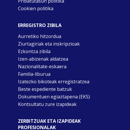
Pribatutasun politika
Cookien politika
ERREGISTRO ZIBILA
Aurretiko hitzordua
Ziurtagiriak eta inskripzioak
Ezkontza zibila
Izen-abizenak aldatzea
Nazionalitate-eskaera
Familia-liburua
Izatezko bikoteak erregistratzea
Beste espediente batzuk
Dokumentuen egiaztapena (EKS)
Kontsultatu zure izapideak
ZERBITZUAK ETA IZAPIDEAK
PROFESIONALAK